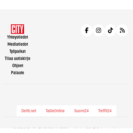
Yhteystiedot
Mediatiedot
Työpaikat
Tilaa uutiskirje
Ohjeet
Palaute
Deitti.net
TableOnline
Suomi24
Treffit24
© 2026 City.fi - Räväkkää sisältöä vuodesta -86 |
Evästeasetukset