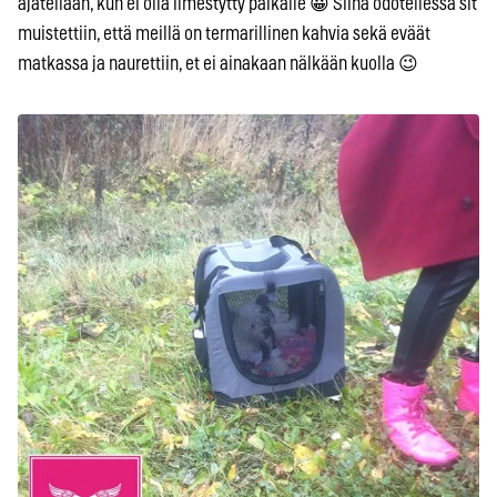
ajatellaan, kun ei olla ilmestytty paikalle 😀 Siinä odotellessa sit
muistettiin, että meillä on termarillinen kahvia sekä eväät
matkassa ja naurettiin, et ei ainakaan nälkään kuolla 😉