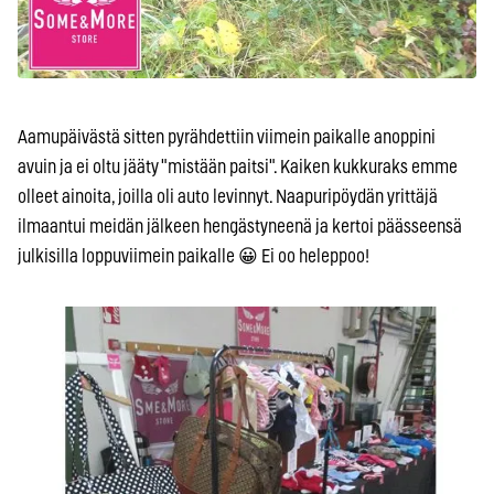
Aamupäivästä sitten pyrähdettiin viimein paikalle anoppini
avuin ja ei oltu jääty "mistään paitsi". Kaiken kukkuraks emme
olleet ainoita, joilla oli auto levinnyt. Naapuripöydän yrittäjä
ilmaantui meidän jälkeen hengästyneenä ja kertoi päässeensä
julkisilla loppuviimein paikalle 😀 Ei oo heleppoo!