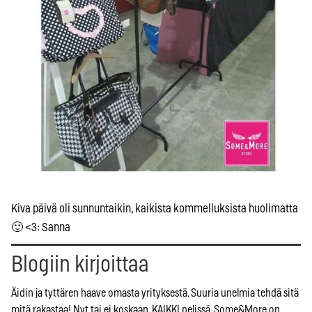
Kiva päivä oli sunnuntaikin, kaikista kommelluksista huolimatta
🙂 <3: Sanna
Blogiin kirjoittaa
Äidin ja tyttären haave omasta yrityksestä. Suuria unelmia tehdä sitä
mitä rakastaa! Nyt tai ei koskaan, KAIKKI pelissä. Some&More on