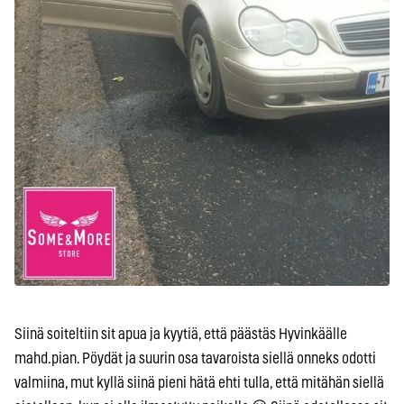
Siinä soiteltiin sit apua ja kyytiä, että päästäs Hyvinkäälle
mahd.pian. Pöydät ja suurin osa tavaroista siellä onneks odotti
valmiina, mut kyllä siinä pieni hätä ehti tulla, että mitähän siellä