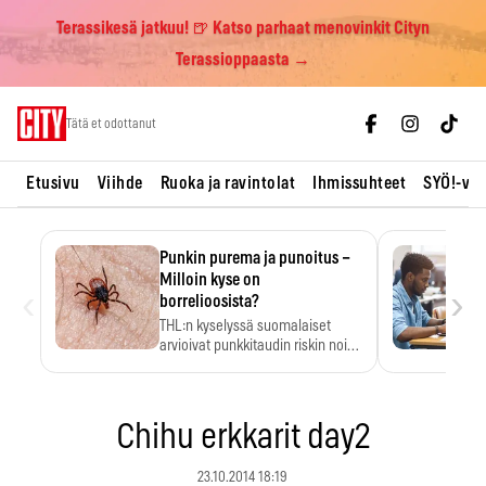
Terassikesä jatkuu! 🍺 Katso parhaat menovinkit Cityn
Terassioppaasta →
Skip
Tätä et odottanut
to
content
Etusivu
Viihde
Ruoka ja ravintolat
Ihmissuhteet
SYÖ!-vii
Punkin purema ja punoitus –
Milloin kyse on
‹
›
borrelioosista?
THL:n kyselyssä suomalaiset
arvioivat punkkitaudin riskin noin
kymmenkertaiseksi…
Chihu erkkarit day2
23.10.2014 18:19