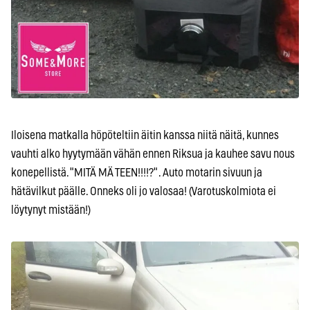
Iloisena matkalla höpöteltiin äitin kanssa niitä näitä, kunnes
vauhti alko hyytymään vähän ennen Riksua ja kauhee savu nous
konepellistä. "MITÄ MÄ TEEN!!!!?" . Auto motarin sivuun ja
hätävilkut päälle. Onneks oli jo valosaa! (Varotuskolmiota ei
löytynyt mistään!)