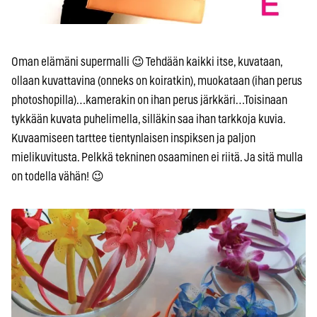
Oman elämäni supermalli 😉 Tehdään kaikki itse, kuvataan,
ollaan kuvattavina (onneks on koiratkin), muokataan (ihan perus
photoshopilla)…kamerakin on ihan perus järkkäri…Toisinaan
tykkään kuvata puhelimella, silläkin saa ihan tarkkoja kuvia.
Kuvaamiseen tarttee tientynlaisen inspiksen ja paljon
mielikuvitusta. Pelkkä tekninen osaaminen ei riitä. Ja sitä mulla
on todella vähän! 😉