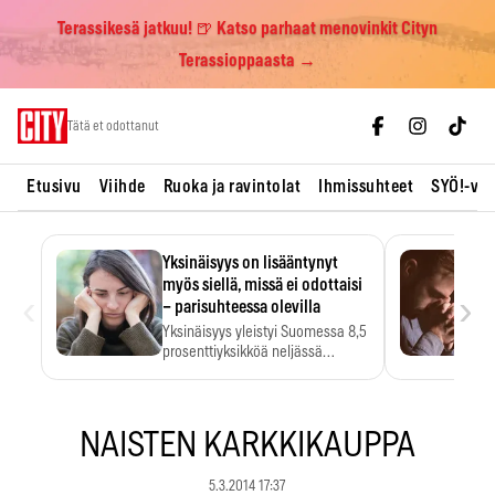
Terassikesä jatkuu! 🍺 Katso parhaat menovinkit Cityn
Terassioppaasta →
Skip
Tätä et odottanut
to
content
Etusivu
Viihde
Ruoka ja ravintolat
Ihmissuhteet
SYÖ!-vii
Yksinäisyys on lisääntynyt
myös siellä, missä ei odottaisi
‹
›
– parisuhteessa olevilla
Yksinäisyys yleistyi Suomessa 8,5
prosenttiyksikköä neljässä
vuodessa. Se…
NAISTEN KARKKIKAUPPA
5.3.2014 17:37