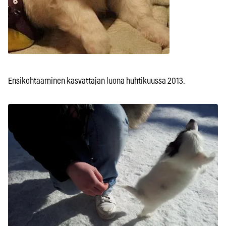
Ensikohtaaminen kasvattajan luona huhtikuussa 2013.