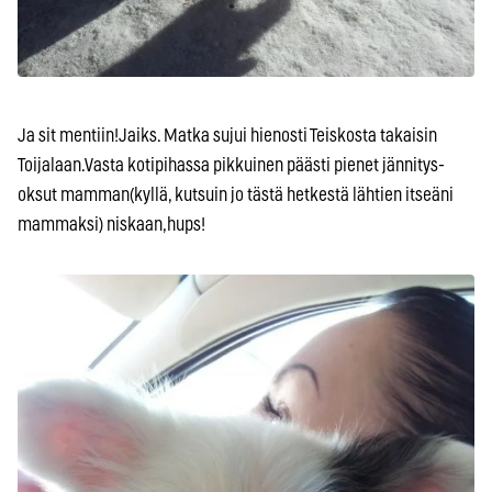
Ja sit mentiin!Jaiks. Matka sujui hienosti Teiskosta takaisin
Toijalaan.Vasta kotipihassa pikkuinen päästi pienet jännitys-
oksut mamman(kyllä, kutsuin jo tästä hetkestä lähtien itseäni
mammaksi) niskaan,hups!