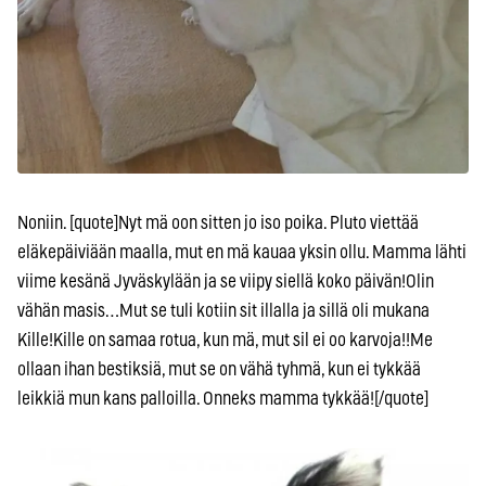
Noniin. [quote]Nyt mä oon sitten jo iso poika. Pluto viettää
eläkepäiviään maalla, mut en mä kauaa yksin ollu. Mamma lähti
viime kesänä Jyväskylään ja se viipy siellä koko päivän!Olin
vähän masis…Mut se tuli kotiin sit illalla ja sillä oli mukana
Kille!Kille on samaa rotua, kun mä, mut sil ei oo karvoja!!Me
ollaan ihan bestiksiä, mut se on vähä tyhmä, kun ei tykkää
leikkiä mun kans palloilla. Onneks mamma tykkää![/quote]