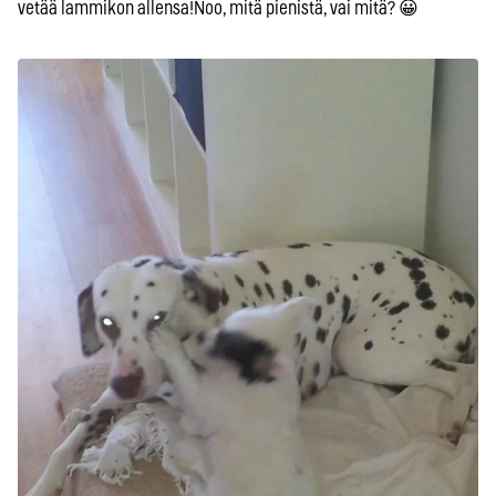
vetää lammikon allensa!Noo, mitä pienistä, vai mitä? 😀