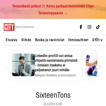
Terassikesä jatkuu! 🍺 Katso parhaat menovinkit Cityn
Terassioppaasta →
Skip
Tätä et odottanut
to
content
Etusivu
Viihde
Ruoka ja ravintolat
Ihmissuhteet
SYÖ!-vii
LinkedIn-profiili voi antaa
vihjeitä narsistisista piirteistä
‹
›
– ilmeisin itsekehu ei
paljastanut juuri mitään
Näkyvin itsekehu ei ennustanut
narsistisia piirteitä.
SixteenTons
22.3.2014 12:40