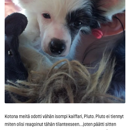
Kotona meitä odotti vähän isompi kaiffari, Pluto. Pluto ei tiennyt
miten olisi reagoinut tähän tilanteeseen…joten päätti sitten