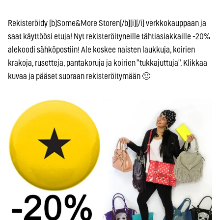
Rekisteröidy [b]Some&More Storen[/b][i][/i] verkkokauppaan ja
saat käyttöösi etuja! Nyt rekisteröityneille tähtiasiakkaille -20%
alekoodi sähköpostiin! Ale koskee naisten laukkuja, koirien
krakoja, rusetteja, pantakoruja ja koirien "tukkajuttuja". Klikkaa
kuvaa ja pääset suoraan rekisteröitymään 🙂