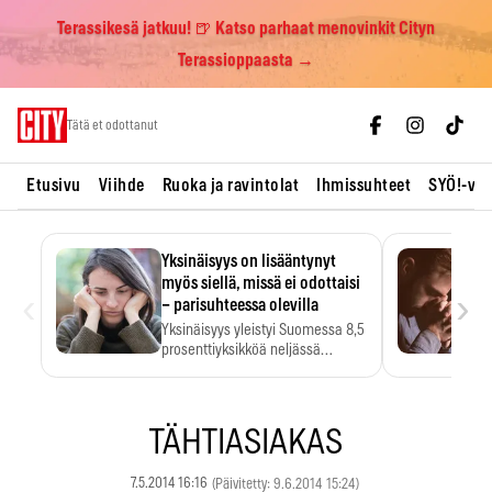
Terassikesä jatkuu! 🍺 Katso parhaat menovinkit Cityn
Terassioppaasta →
Skip
Tätä et odottanut
to
content
Etusivu
Viihde
Ruoka ja ravintolat
Ihmissuhteet
SYÖ!-vii
Yksinäisyys on lisääntynyt
myös siellä, missä ei odottaisi
‹
›
– parisuhteessa olevilla
Yksinäisyys yleistyi Suomessa 8,5
prosenttiyksikköä neljässä
vuodessa. Se…
TÄHTIASIAKAS
7.5.2014 16:16
(Päivitetty: 9.6.2014 15:24)