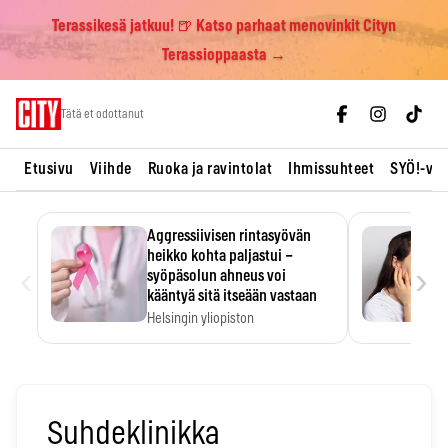
Terassikesä jatkuu! 🍺 Katso parhaat menovinkit Cityn
Terassioppaasta →
Skip
Tätä et odottanut
to
content
Etusivu
Viihde
Ruoka ja ravintolat
Ihmissuhteet
SYÖ!-vii
Aggressiivisen rintasyövän
heikko kohta paljastui –
‹
›
syöpäsolun ahneus voi
kääntyä sitä itseään vastaan
Helsingin yliopiston
tutkimuksessa MYC-aktiivisen
rintasyövän kasvu hidastui.
Suhdeklinikka