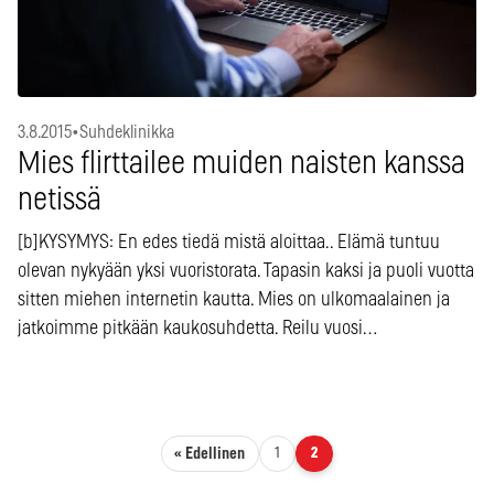
3.8.2015
•
Suhdeklinikka
Mies flirttailee muiden naisten kanssa
netissä
[b]KYSYMYS: En edes tiedä mistä aloittaa.. Elämä tuntuu
olevan nykyään yksi vuoristorata. Tapasin kaksi ja puoli vuotta
sitten miehen internetin kautta. Mies on ulkomaalainen ja
jatkoimme pitkään kaukosuhdetta. Reilu vuosi…
Artikkelien sivutus
« Edellinen
1
2