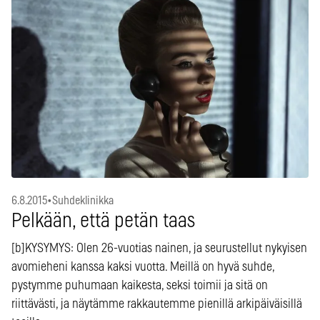
6.8.2015
•
Suhdeklinikka
Pelkään, että petän taas
[b]KYSYMYS: Olen 26-vuotias nainen, ja seurustellut nykyisen
avomieheni kanssa kaksi vuotta. Meillä on hyvä suhde,
pystymme puhumaan kaikesta, seksi toimii ja sitä on
riittävästi, ja näytämme rakkautemme pienillä arkipäiväisillä