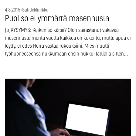
4.8.2015
•
Suhdeklinikka
Puoliso ei ymmärrä masennusta
[b]KYSYMYS: Kaiken se kärsii? Olen sairastanut vakavaa
masennusta monta vuotta kaikkea on kokeiltu, mutta apua ei
löydy, ei edes Herra vastaa rukouksiini. Mies muutti
työhuoneeseensä nukkumaan ensin nukkui lattialla sitten…