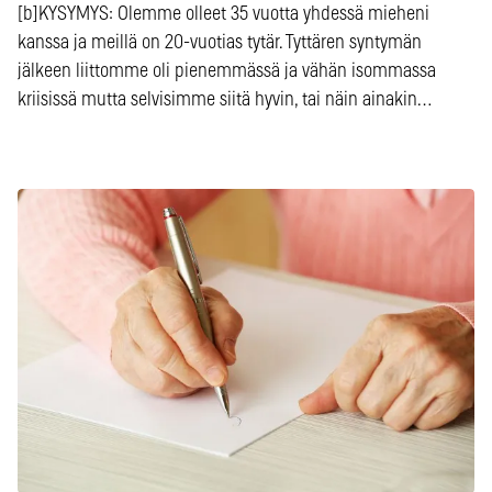
[b]KYSYMYS: Olemme olleet 35 vuotta yhdessä mieheni
kanssa ja meillä on 20-vuotias tytär. Tyttären syntymän
jälkeen liittomme oli pienemmässä ja vähän isommassa
kriisissä mutta selvisimme siitä hyvin, tai näin ainakin…