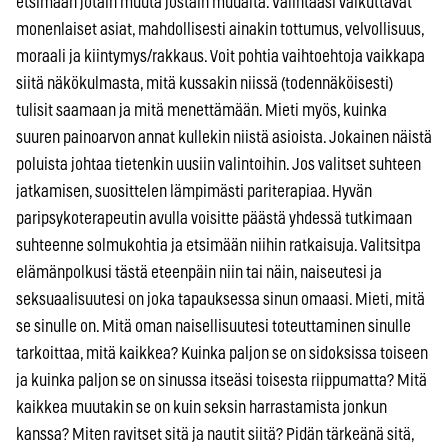
etsimään jotain muuta jostain muualta. Valintaasi vaikuttavat
monenlaiset asiat, mahdollisesti ainakin tottumus, velvollisuus,
moraali ja kiintymys/rakkaus. Voit pohtia vaihtoehtoja vaikkapa
siitä näkökulmasta, mitä kussakin niissä (todennäköisesti)
tulisit saamaan ja mitä menettämään. Mieti myös, kuinka
suuren painoarvon annat kullekin niistä asioista. Jokainen näistä
poluista johtaa tietenkin uusiin valintoihin. Jos valitset suhteen
jatkamisen, suosittelen lämpimästi pariterapiaa. Hyvän
paripsykoterapeutin avulla voisitte päästä yhdessä tutkimaan
suhteenne solmukohtia ja etsimään niihin ratkaisuja. Valitsitpa
elämänpolkusi tästä eteenpäin niin tai näin, naiseutesi ja
seksuaalisuutesi on joka tapauksessa sinun omaasi. Mieti, mitä
se sinulle on. Mitä oman naisellisuutesi toteuttaminen sinulle
tarkoittaa, mitä kaikkea? Kuinka paljon se on sidoksissa toiseen
ja kuinka paljon se on sinussa itseäsi toisesta riippumatta? Mitä
kaikkea muutakin se on kuin seksin harrastamista jonkun
kanssa? Miten ravitset sitä ja nautit siitä? Pidän tärkeänä sitä,