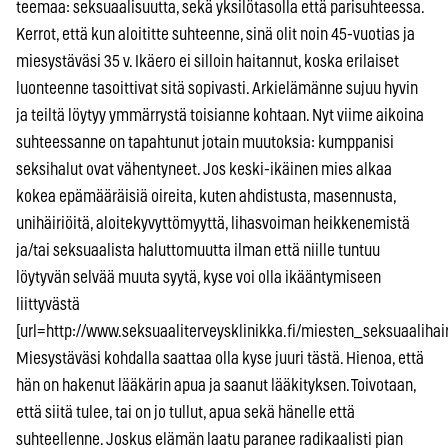
teemaa: seksuaalisuutta, sekä yksilötasolla että parisuhteessa.
Kerrot, että kun aloititte suhteenne, sinä olit noin 45-vuotias ja
miesystäväsi 35 v. Ikäero ei silloin haitannut, koska erilaiset
luonteenne tasoittivat sitä sopivasti. Arkielämänne sujuu hyvin
ja teiltä löytyy ymmärrystä toisianne kohtaan. Nyt viime aikoina
suhteessanne on tapahtunut jotain muutoksia: kumppanisi
seksihalut ovat vähentyneet. Jos keski-ikäinen mies alkaa
kokea epämääräisiä oireita, kuten ahdistusta, masennusta,
unihäiriöitä, aloitekyvyttömyyttä, lihasvoiman heikkenemistä
ja/tai seksuaalista haluttomuutta ilman että niille tuntuu
löytyvän selvää muuta syytä, kyse voi olla ikääntymiseen
liittyvästä
[url=http://www.seksuaaliterveysklinikka.fi/miesten_seksuaalihairi
Miesystäväsi kohdalla saattaa olla kyse juuri tästä. Hienoa, että
hän on hakenut lääkärin apua ja saanut lääkityksen. Toivotaan,
että siitä tulee, tai on jo tullut, apua sekä hänelle että
suhteellenne. Joskus elämän laatu paranee radikaalisti pian