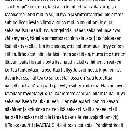
"vanhempi" kuin minä, koska on luonteeltaan vakavampi ja
tasaisempi. Arki meillä sujuu hyvin ja ymmärrämme toisiamme
suhteellisen hyvin. Viime aikoina meillä on kuitenkin ollut
seksuaalisuuteen liittyviä ongelmia. Hänen seksihalunsa ovat
vähentyneet, hänellä on testosteronin vajausta, jota hoidetaan
lisälääkityksellä. Hän itse sanoo, että haluttomuus liittyy eniten
siihen. Ilmeisesti hän pärjäisi ilman seksiäkin, mutta itse tunnen
jääväni paitsi jostain josta itse nautin. Lisäksi hänen on vaikea
kertoa tunteistaan ja osoittaa hellyyttä avoimesti. Kipuilen nyt
itseni kanssa, lähteäkö suhteesta, jossa en "saa toteuttaa
naisellisuuttani" vai jäädä ja tyytyä siihen mitä saa. Hän on myös
tavallaan myöntänyt, että ikäeromme saattaa jollain lailla liittyä
seksuaaliseen halukkuuteen. Olen mielestäni ihan mukavan
näköinen ja kokoinen nainen ikäisekseni. Välillä tekee mieli
heittää hanskat tiskiin ja lähteä baanalle. Neuvoja tähän?[/b]
[i]Toukokuu[/i] [b]VASTAUS:[/b] Kiitos viestistäsi. Pohdit tärkeää