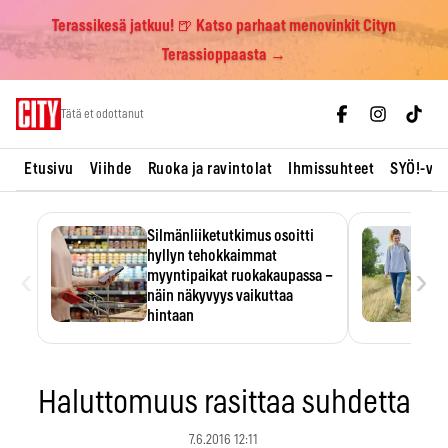
Terassikesä jatkuu! 🍺 Katso parhaat menovinkit Cityn
Terassioppaasta →
Skip
Tätä et odottanut
to
content
Etusivu
Viihde
Ruoka ja ravintolat
Ihmissuhteet
SYÖ!-vii
Silmänliiketutkimus osoitti
hyllyn tehokkaimmat
‹
›
myyntipaikat ruokakaupassa –
näin näkyvyys vaikuttaa
hintaan
Tuotteen paikka hyllyssä
ratkaisee, huomataanko se.
Kauppiaat hyödyntävät…
Haluttomuus rasittaa suhdetta
7.6.2016 12:11