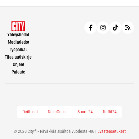
Yhteystiedot
Mediatiedot
Työpaikat
Tilaa uutiskirje
Ohjeet
Palaute
Deitti.net
TableOnline
Suomi24
Treffit24
© 2026 City.fi - Räväkkää sisältöä vuodesta -86 |
Evästeasetukset