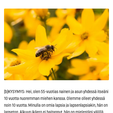
[b]KYSYMYS: Hei, olen 55-vuotias nainen ja asun yhdessä itseäni
10 vuotta nuoremman miehen kanssa. Olemme olleet yhdessä
noin 10 vuotta. Minulla on omia lapsia ja lapsenlapsiakin, hän on
lapseton. Alkuun ikäero ei haitannut, hän on mielestäni välillä