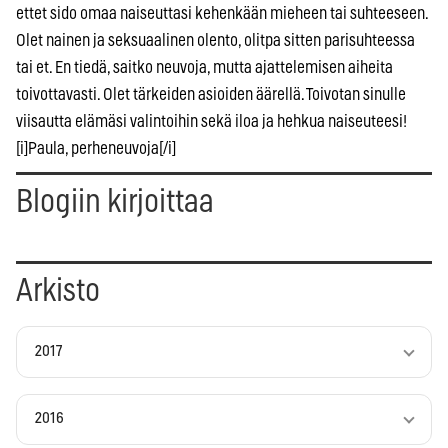
ettet sido omaa naiseuttasi kehenkään mieheen tai suhteeseen.
Olet nainen ja seksuaalinen olento, olitpa sitten parisuhteessa
tai et. En tiedä, saitko neuvoja, mutta ajattelemisen aiheita
toivottavasti. Olet tärkeiden asioiden äärellä. Toivotan sinulle
viisautta elämäsi valintoihin sekä iloa ja hehkua naiseuteesi!
[i]Paula, perheneuvoja[/i]
Blogiin kirjoittaa
Arkisto
2017
2016