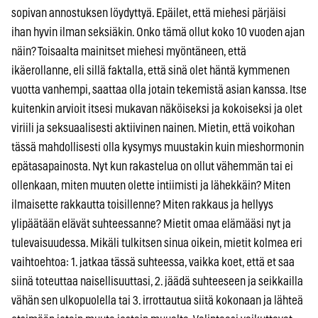
sopivan annostuksen löydyttyä. Epäilet, että miehesi pärjäisi
ihan hyvin ilman seksiäkin. Onko tämä ollut koko 10 vuoden ajan
näin? Toisaalta mainitset miehesi myöntäneen, että
ikäerollanne, eli sillä faktalla, että sinä olet häntä kymmenen
vuotta vanhempi, saattaa olla jotain tekemistä asian kanssa. Itse
kuitenkin arvioit itsesi mukavan näköiseksi ja kokoiseksi ja olet
viriili ja seksuaalisesti aktiivinen nainen. Mietin, että voikohan
tässä mahdollisesti olla kysymys muustakin kuin mieshormonin
epätasapainosta. Nyt kun rakastelua on ollut vähemmän tai ei
ollenkaan, miten muuten olette intiimisti ja lähekkäin? Miten
ilmaisette rakkautta toisillenne? Miten rakkaus ja hellyys
ylipäätään elävät suhteessanne? Mietit omaa elämääsi nyt ja
tulevaisuudessa. Mikäli tulkitsen sinua oikein, mietit kolmea eri
vaihtoehtoa: 1. jatkaa tässä suhteessa, vaikka koet, että et saa
siinä toteuttaa naisellisuuttasi, 2. jäädä suhteeseen ja seikkailla
vähän sen ulkopuolella tai 3. irrottautua siitä kokonaan ja lähteä