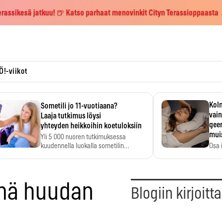
erassikesä jatkuu! 🍺 Katso parhaat menovinkit Cityn Terassioppaasta
Ö!-viikot
Kolm
Sometili jo 11-vuotiaana?
vain
Laaja tutkimus löysi
geen
yhteyden heikkoihin koetuloksiin
mui
Yli 5 000 nuoren tutkimuksessa
kuudennella luokalla sometilin…
Osa 
voi s
inä huudan
Blogiin kirjoitt