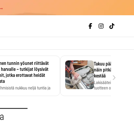
 →
en tunnin yöunet riittävät
Takuu päättyi, myyjän
 harvalle – tutkijat löysivät
näin pitkään kodinko
›
it, jotka erottavat heidät
kestää
sta
Lakisääteinen virhevast
ihmisistä nukkuu neljä tuntia ja
tuotteen oletetun kestoi
ilti…
aa