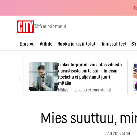
T
Skip
Tätä et odottanut
to
content
Etusivu
Viihde
Ruoka ja ravintolat
Ihmissuhteet
SY
LinkedIn-profiili voi antaa vihjeitä
narsistisista piirteistä – ilmeisin
‹
itsekehu ei paljastanut juuri
mitään
Näkyvin itsekehu ei ennustanut
narsistisia piirteitä.
Mies suuttuu, m
22.9.2015 14:19