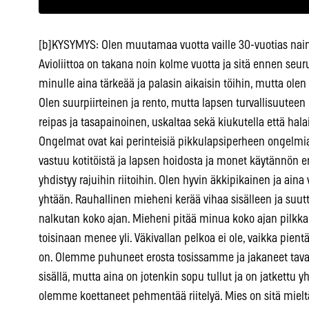
[b]KYSYMYS: Olen muutamaa vuotta vaille 30-vuotias nainen ja yhden taaperoikäisen pojan äiti. Avioliittoa on takana noin kolme vuotta ja sitä ennen seurustelimme pari vuotta. Työ on ollut minulle aina tärkeää ja palasin aikaisin töihin, mutta olen mielestäni yrittänyt parhaani äitinä. Olen suurpiirteinen ja rento, mutta lapsen turvallisuuteen liittyvissä asioissa tarkka. Poika on reipas ja tasapainoinen, uskaltaa sekä kiukutella että halailla. Hänellä on hyvä tukiverkosto. Ongelmat ovat kai perinteisiä pikkulapsiperheen ongelmia. Yhteisen ajan puute, seksin puute, vastuu kotitöistä ja lapsen hoidosta ja monet käytännön erimielisyydet – meillä kaikki tämä yhdistyy rajuihin riitoihin. Olen hyvin äkkipikainen ja aina vihainen, enkä voi hillitä itseäni enää yhtään. Rauhallinen mieheni kerää vihaa sisälleen ja suuttuu kerralla rajusti. Haukun miestä ja nalkutan koko ajan. Mieheni pitää minua koko ajan pilkkanaan leikin varjolla. Välillä se naurattaa, toisinaan menee yli. Väkivallan pelkoa ei ole, vaikka pientä heittelyä tai tönimistä pahimmillaan on. Olemme puhuneet erosta tosissamme ja jakaneet tavaroita noin viisi kertaa kahden vuoden sisällä, mutta aina on jotenkin sopu tullut ja on jatkettu yhdessä kuin ennenkin. Lapsen kuullen olemme koettaneet pehmentää riitelyä. Mies on sitä mieltä, että aiheutan riidat yksin ja syyllistää lapsen pelästyttämisestä. Otan kaikki asiat herkästi omaksi syykseni muutenkin elämässä, joten en jaksa. Jos poika on paikalla riidan aikana, otan hänet syliin, rauhoittelen ja selitän ettei ole mitään hätää. Uhkailen erolla päivittäin. Mies on uhannut eron tullessa ottaa lapsen huoltajuuden kokonaan, koska huudan ja käyttäydyn tasapainottomasti. En kestä miestä silmissäni. Olen alkanut muuttua yhä enemmän marttyyriksi. Haluan ratkaista kaikki asiat itse, kuten ennen avioliittoa. Ihailen yksinhuoltajien vahvuutta ja tunnen itseni pullamössöksi, kun mies esimerkiksi kantaa lasta julkisella paikalla. Pojan ollessa 1-vuotias yritin pyytää ja passuuttaa miestä tekemään asioita puolestani, koska olin niin väsynyt. Nyt olen lähtenyt sille linjalle, etten pyydä mieheltä mitään. Jos olen väsynyt, lahjon miestä tarjoutumalla tekemään jotain vastineeksi. Mieheni kokee väsymykseni laiskuutena ja antaa ymmärtää, että avun pyytäminen on aina passuuttamista. Mies on todella hyvä isä ja läsnä lapselle. Kun ei ole riitaa, hän tarjoutuu hoitamaan lasta yli- tai iltatöideni ajan. Muistan kuitenkin riidat ja olen tullut varovaiseksi. Haluan tehdä osani lapsenhoidosta. Jatkuva riittämättömyyden tunne vaivaa. Vaikka olen viime aikoina panostanut hoitoon kuskaamisissa ja järjestänyt miehelle "omaa aikaa", hän ei tunne että asiat olisivat muuttuneet. Ihan kuin en hoitaisi muka lasta ollenkaan. Työnantajani ja -kaverini tietävät miehen negatiivisen suhtautumisen ylitöihin ja hekin ovat joutuneet joustamaan, että pääsisin ajoissa hakemaan lasta hoidosta tms. Mieheni on vastuuntuntoinen esikoinen, teknisesti hyvin lahjakas ja tottunut olemaan aina oikeassa. Hänellä on hyväpalkkainen, koulutusta vastaava työ, johon liittyy perheen kannalta raskasta epäsäännöllisyyttä. Mies on tunnollinen ja totuttelee vasta työhönsä. Itselläni on monta työnantajaa. Minulla on työelämässä monta mielenkiinnon kohdetta, ja olen päätynyt erittäin epäsäännöllisiin työkuvioihin. Nautin tästä vaihtelusta, mutta perheen aikatauluihin sovittaminen tuottaa vaikeuksia. Päätyöni on hyvin vapaamuotoinen, fyysisesti raskas, paljon oma-aloitteisuutta vaativa ja vielä koulutusta vastaava, mutta yksityiseltä pieneltä työnantajalta ei oikein voi vaatia koulutusta vastaavaa palkkaa. Hän on myös kaikkien arvostama "hyvä" mies. Ei ole epäilystäkään, kummasta tulisi eron sattuessa syntipukki. Minusta, koska olen niin "hullu" käytökseltäni. Tiedän paljon huonompia ja lapsellisempia miehiä. Minua ei hakata, mies ei juo, hän hoitaa lasta ja käy töissä. Mitä siis valitan? Ehkä seksin puutetta ja sitä jatkuvaa kirjoittamatonta asetelmaa välillämme, että kaikki suhteen pahuus ja riitely johtuu minusta. Otan itseeni kaiken, mitä mies sanoo. Arkipäivän raha on ainut asia, josta emme riitele. Jaamme kaikki yhteiset kulut tarkasti puoliksi, vaikka palkkani junnaa tällä hetkellä pienempänä kuin miehen (myös tuloni heittelevät kovasti). En ota mitään armopaloja, joita mies yrittää joskus tarjota. En halua olla "kakkoselättäjä", koska se johtaa vain alemmuuden tunteeseen ja katkeruuteen. Olen jo pitkään vältellyt yhdessäoloa puolisoni kanssa. Olen töissä, kavereiden luona tai sukuloimassa. Tarjoudun tekemään viikonloppuja, ettei tarvitsisi olla kotona. Yhteistä lomaa pystyy järjestämään korkeintaan viikon kerrallaan pari kertaa vuodessa. Kavereiden kanssa on kivaa, mutta nyt parisuhteen huono tila tuntuu vievän voimat sosiaalisesta elämästäni, jopa töistä. Mies ei halua parisuhdeterapiaan, myöntyy kyllä avioliittokurssille "jos pitää". Minun pitäisi löytää sopiva viikonloppuleiri, järjestää kaikki käytännön asiat. Ihan kuin miestä ei kiinnostaisi avioliittomme pelastaminen. Miten saisin hänet kiinni pettämisestä? Voiko olla kyse muusta? Ulkoisesti en juuri miellytä miestäni ja olen nalkuttava akka, niin en yhtään ihmettelisi pettämistä. Olen yrittänyt tunnustella merkkejä, mutta en löydä ja ne osoittautuvat vääriksi epäilyiksi. Minulla on vahva tunne, että mieheni ei ole pettänyt koskaan. Itse en ole pettänyt. Se pilaisi elämämme. Rakkautta kuitenkin on, en halua rikkoa avioliittoa. Lisäksi seksuaaliset halut eivät millään kohtaa. Kun olen yrittänyt pakottaa itseäni miehen mieliksi, olen suuttunut kesken ja loukannut häntä vain pahemmin. Suuri osa mieheni ajasta menee uutisten selaamiseen älypuhelimella ja ilta tv:n katseluun. Hän ei vaivaudu suojelemaan lasta väkivalta-ym. kohtauksilta. Joudun huutamaan ja vetämään tv:n johtoa seinästä. Pistorasioilta suojaaminenkaan ei ollut itsestäänselvyys ennen kuin kovistelin asiasta tosissani. Lapsen turvallisuus kärsii miehen leväperäisyyden takia, ja itse toisaalta teen väsyneenä pelottavia huolimattomuusvirheitä, jotka mies yleensä huomaa ja