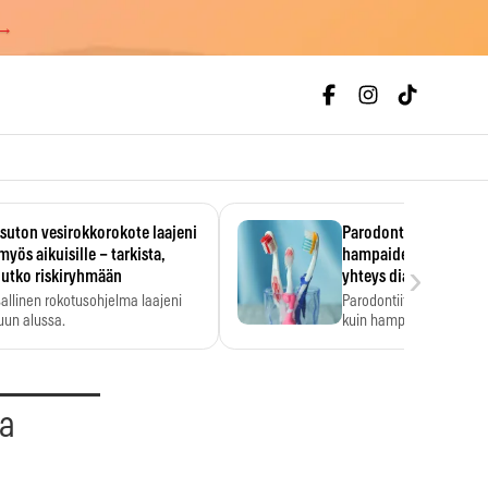
 →
uton vesirokkorokote laajeni
Parodontiitti on ylei
myös aikuisille – tarkista,
hampaiden reikiintym
›
lutko riskiryhmään
yhteys diabetekseen
allinen rokotusohjelma laajeni
Parodontiitti on Suomes
uun alussa.
kuin hampaiden reikiint
aa