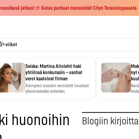
erassikesä jatkuu! 🍺 Katso parhaat menovinkit Cityn Terassioppaasta
Ö!-viikot
Seiska: Martina Aitolehti haki
Maks
yhtiönsä konkurssiin – vanhat
nyt 
verot kaatoivat firman
kuu
Aiempien vuosien verorästit nousivat
Kans
ylivoimaiseksi esteeksi.
elok
ki huonoihin
Blogiin kirjoitt
n