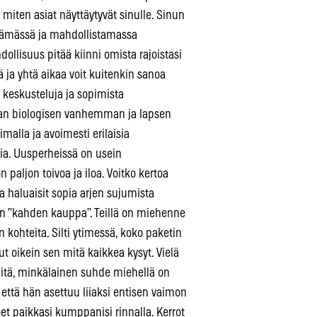
 miten asiat näyttäytyvät sinulle. Sinun
stämässä ja mahdollistamassa
ollisuus pitää kiinni omista rajoistasi
ä ja yhtä aikaa voit kuitenkin sanoa
aan keskusteluja ja sopimista
man biologisen vanhemman ja lapsen
malla ja avoimesti erilaisia
mia. Uusperheissä on usein
 paljon toivoa ja iloa. Voitko kertoa
ja haluaisit sopia arjen sujumista
ään ”kahden kauppa”. Teillä on miehenne
kohteita. Silti ytimessä, koko paketin
ut oikein sen mitä kaikkea kysyt. Vielä
iitä, minkälainen suhde miehellä on
, että hän asettuu liiaksi entisen vaimon
et paikkasi kumppanisi rinnalla. Kerrot