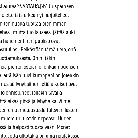
isi auttaa? VASTAUS:[/b] Uusperheen
 olette tätä arkea nyt harjoitelleet
eniten huolta tuottaa pienimmän
iehesi, mutta tuo lauseesi jättää auki
ja hänen entinen puoliso ovat
stuullasi. Pelkästään tämä tieto, että
 luottamuksesta. On niitäkin
maa pientä lastaan ollenkaan puolison
, että isän uusi kumppani on jotenkin
mus säilynyt siihen, että aikuiset ovat
e jo onnistuneet jollakin tavalla
tä aikaa pitkä ja lyhyt aika. Viime
den eri perhetaustasta tulevien lasten
rki muotoutuu kovin nopeasti. Uuden
ssä ja helposti tuosta vaan. Monet
ittu, että ulkotakki on aina naulakossa,