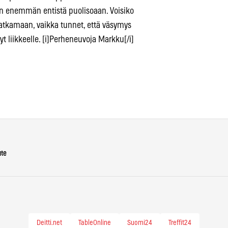
n enemmän entistä puolisoaan. Voisiko
atkamaan, vaikka tunnet, että väsymys
yt liikkeelle. [i]Perheneuvoja Markku[/i]
ute
Deitti.net
TableOnline
Suomi24
Treffit24