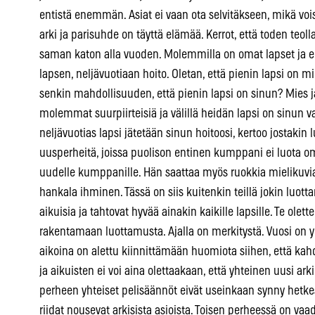
entistä enemmän. Asiat ei vaan ota selvitäkseen, mikä vo
arki ja parisuhde on täyttä elämää. Kerrot, että toden teolla
saman katon alla vuoden. Molemmilla on omat lapset ja 
lapsen, neljävuotiaan hoito. Oletan, että pienin lapsi on m
senkin mahdollisuuden, että pienin lapsi on sinun? Mies 
molemmat suurpiirteisiä ja välillä heidän lapsi on sinun va
neljävuotias lapsi jätetään sinun hoitoosi, kertoo jostakin
uusperheitä, joissa puolison entinen kumppani ei luota o
uudelle kumppanille. Hän saattaa myös ruokkia mielikuvia
hankala ihminen. Tässä on siis kuitenkin teillä jokin luotta
aikuisia ja tahtovat hyvää ainakin kaikille lapsille. Te olett
rakentamaan luottamusta. Ajalla on merkitystä. Vuosi on yh
aikoina on alettu kiinnittämään huomiota siihen, että kah
ja aikuisten ei voi aina olettaakaan, että yhteinen uusi a
perheen yhteiset pelisäännöt eivät useinkaan synny hetke
riidat nousevat arkisista asioista. Toisen perheessä on vaad