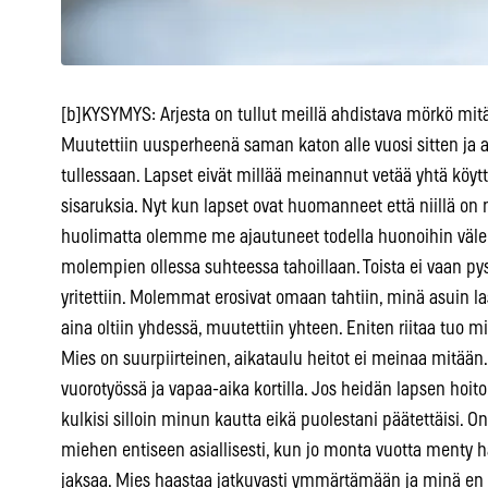
[b]KYSYMYS: Arjesta on tullut meillä ahdistava mörkö mi
Muutettiin uusperheenä saman katon alle vuosi sitten ja 
tullessaan. Lapset eivät millää meinannut vetää yhtä köyt
sisaruksia. Nyt kun lapset ovat huomanneet että niillä 
huolimatta olemme me ajautuneet todella huonoihin välei
molempien ollessa suhteessa tahoillaan. Toista ei vaan p
yritettiin. Molemmat erosivat omaan tahtiin, minä asuin l
aina oltiin yhdessä, muutettiin yhteen. Eniten riitaa tuo 
Mies on suurpiirteinen, aikataulu heitot ei meinaa mitään
vuorotyössä ja vapaa-aika kortilla. Jos heidän lapsen hoito
kulkisi silloin minun kautta eikä puolestani päätettäisi
miehen entiseen asiallisesti, kun jo monta vuotta menty 
jaksaa. Mies haastaa jatkuvasti ymmärtämään ja minä en v