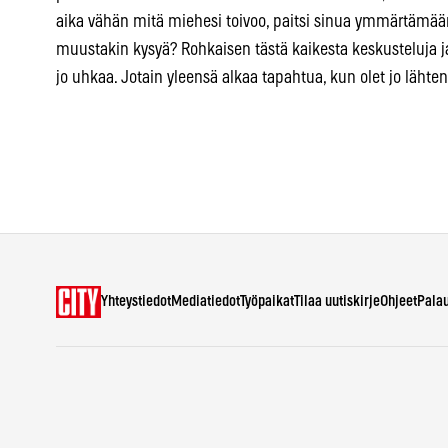
aika vähän mitä miehesi toivoo, paitsi sinua ymmärtämää
muustakin kysyä? Rohkaisen tästä kaikesta keskusteluja j
jo uhkaa. Jotain yleensä alkaa tapahtua, kun olet jo lähten
Yhteystiedot
Mediatiedot
Työpaikat
Tilaa uutiskirje
Ohjeet
Pala