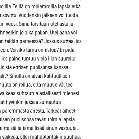
lille. Teillä on molemmilla lapsia etkä
 sovittu. Vuodenkin jälkeen voi tuoda
in vuosi. Siinä tarvitaan uteliasta ja
ehneetkin jo aika paljon. Uteliaana voi
en teidän perheessä? Joskus auttaa, jos
reen. Voisiko tämä onnistua? Ei pidä
, jos paine tuntuu vielä liian suurelta.
sioista entisen puolisonsa kanssa.
älit? Sinulla on aivan kohtuullisen
muuta on reilua, että muut eivät tee
vaikeaa suhtautua asiallisesti miehesi
tat hyvinkin jaksaa suhtautua
n paremmasta arjesta. Tärkeät aiheet
ntisen puolisonsa tavan toimia lapsia
iirteisiä ja tämä lisää sinun vastuuta.
vaikeaa, ellei mahdotontakin puuhaa.