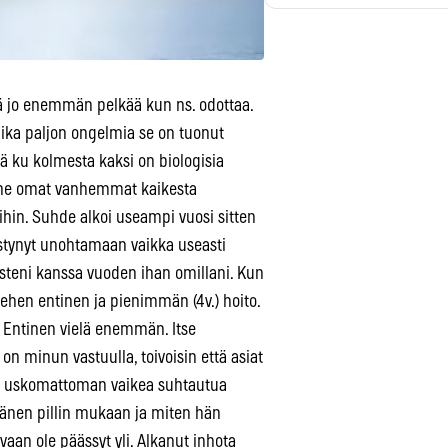
tä jo enemmän pelkää kun ns. odottaa.
aika paljon ongelmia se on tuonut
tä ku kolmesta kaksi on biologisia
on ne omat vanhemmat kaikesta
hin. Suhde alkoi useampi vuosi sitten
ystynyt unohtamaan vaikka useasti
asteni kanssa vuoden ihan omillani. Kun
miehen entinen ja pienimmän (4v.) hoito.
. Entinen vielä enemmän. Itse
 on minun vastuulla, toivoisin että asiat
. On uskomattoman vaikea suhtautua
hänen pillin mukaan ja miten hän
aan ole päässyt yli. Alkanut inhota