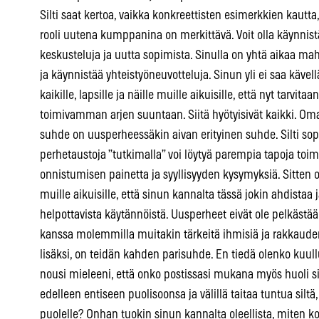
Silti saat kertoa, vaikka konkreettisten esimerkkien kautta,
rooli uutena kumppanina on merkittävä. Voit olla käynni
keskusteluja ja uutta sopimista. Sinulla on yhtä aikaa mahd
ja käynnistää yhteistyöneuvotteluja. Sinun yli ei saa kävell
kaikille, lapsille ja näille muille aikuisille, että nyt tarvit
toimivamman arjen suuntaan. Siitä hyötyisivät kaikki. O
suhde on uusperheessäkin aivan erityinen suhde. Silti sopi
perhetaustoja ”tutkimalla” voi löytyä parempia tapoja toi
onnistumisen painetta ja syyllisyyden kysymyksiä. Sitten on
muille aikuisille, että sinun kannalta tässä jokin ahdistaa 
helpottavista käytännöistä. Uusperheet eivät ole pelkäst
kanssa molemmilla muitakin tärkeitä ihmisiä ja rakkauden 
lisäksi, on teidän kahden parisuhde. En tiedä olenko kuull
nousi mieleeni, että onko postissasi mukana myös huoli s
edelleen entiseen puolisoonsa ja välillä taitaa tuntua siltä
puolelle? Onhan tuokin sinun kannalta oleellista, miten ko