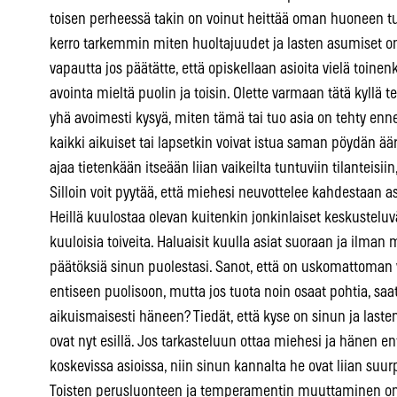
toisen perheessä takin on voinut heittää oman huoneen tuo
kerro tarkemmin miten huoltajuudet ja lasten asumiset on
vapautta jos päätätte, että opiskellaan asioita vielä toinenk
avointa mieltä puolin ja toisin. Olette varmaan tätä kyllä t
yhä avoimesti kysyä, miten tämä tai tuo asia on tehty enn
kaikki aikuiset tai lapsetkin voivat istua saman pöydän ää
ajaa tietenkään itseään liian vaikeilta tuntuviin tilanteisiin
Silloin voit pyytää, että miehesi neuvottelee kahdestaan a
Heillä kuulostaa olevan kuitenkin jonkinlaiset keskusteluv
kuuloisia toiveita. Haluaisit kuulla asiat suoraan ja ilman 
päätöksiä sinun puolestasi. Sanot, että on uskomattoman 
entiseen puolisoon, mutta jos tuota noin osaat pohtia, saa
aikuismaisesti häneen? Tiedät, että kyse on sinun ja laste
ovat nyt esillä. Jos tarkasteluun ottaa miehesi ja hänen e
koskevissa asioissa, niin sinun kannalta he ovat liian suurp
Toisten perusluonteen ja temperamentin muuttaminen on 