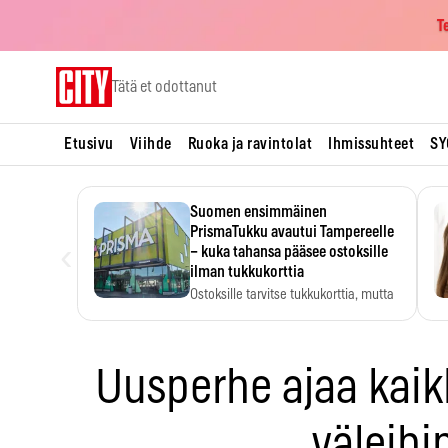
T
Skip
Tätä et odottanut
to
content
Etusivu
Viihde
Ruoka ja ravintolat
Ihmissuhteet
SY
Suomen ensimmäinen
PrismaTukku avautui Tampereelle
‹
– kuka tahansa pääsee ostoksille
ilman tukkukorttia
Ostoksille tarvitse tukkukorttia, mutta
yksikköhinta kannattaa tarkistaa itse.
Uusperhe ajaa kaik
väleihi