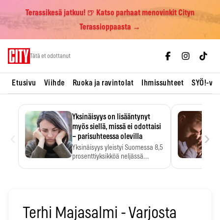
Terassikesä jatkuu! 🍺 Katso parhaat menovinkit Cityn
Terassioppaasta →
Skip
Tätä et odottanut
to
content
Etusivu
Viihde
Ruoka ja ravintolat
Ihmissuhteet
SYÖ!-vii
Yksinäisyys on lisääntynyt
myös siellä, missä ei odottaisi
‹
›
– parisuhteessa olevilla
Yksinäisyys yleistyi Suomessa 8,5
prosenttiyksikköä neljässä
vuodessa. Se…
Terhi Majasalmi - Varjosta