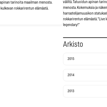
väliltä. Tatuoidun apinan tari
un apinan tarinoita maailman menosta.
menosta. Kokemuksia ja näke
 kulkevan rokkarirentun elämästä.
harrastelijamuusikon statukse
rokkarirentun elämästä. "Live l
legendary!"
Arkisto
2015
2014
2013