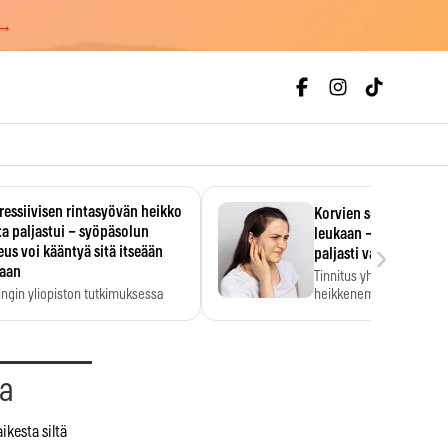
 →
essiivisen rintasyövän heikko
Korvien soiminen voi 
a paljastui – syöpäsolun
leukaan – 47 349 ihmi
›
us voi kääntyä sitä itseään
paljasti vahvan yhtey
taan
Tinnitus yhdistetään ku
ingin yliopiston tutkimuksessa
heikkenemiseen. Meta-a
aktiivisen rintasyövän kasvu
kertoo, että myös…
stui.
aa
ikesta siltä