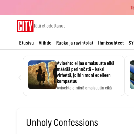
T
Skip
Tätä et odottanut
to
content
Etusivu
Viihde
Ruoka ja ravintolat
Ihmissuhteet
SY
Avioehto ei jaa omaisuutta eikä
määrää perinnöstä – kaksi
‹
virhettä, joihin moni edelleen
kompastuu
Avioehto ei siirrä omaisuutta eikä
ratkaise perintöasioita.
Unholy Confessions