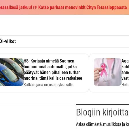
erassikesä jatkuu! 🍺 Katso parhaat menovinkit Cityn Terassioppaasta
Ö!-viikot
HS: Korjaaja nimeää Suomen
Aggr
huonoimmat automallit, jotka
koht
päätyvät hänen pihalleen turhan
ahne
nuorina: tämä kallis osa ratkaisee
vas
Ratkaisijana on usein yksi kallis
Hels
komponentti.
MYC-
hida
Blogiin kirjoitt
Asiaa elämästä, musiikista ja ka