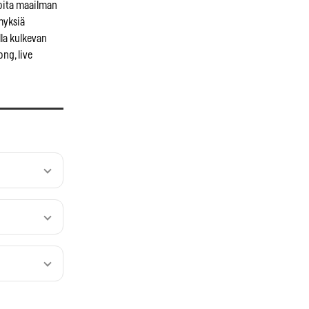
noita maailman
myksiä
lla kulkevan
ong, live