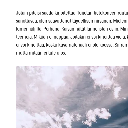
Jotain pitäisi saada kirjoitettua. Tuijotan tietokoneen ruutua
sanottavaa, olen saavuttanut täydellisen nirvanan. Mieleni 
lumen jäljiltä. Perhana. Kaivan hätätilannelistan esiin. Minu
teemoja. Mikään ei nappaa. Joitakin ei voi kirjoittaa vielä, 
ei voi kirjoittaa, koska kuvamateriaali ei ole koossa. Siirrä
mutta mitään ei tule ulos.