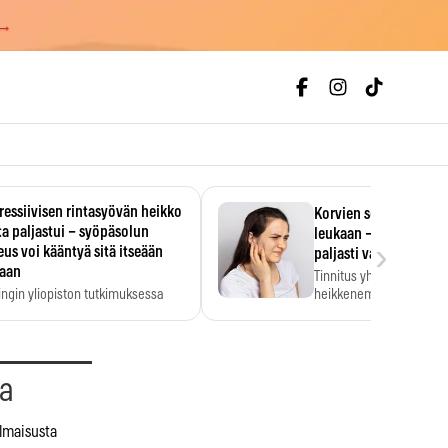
 →
essiivisen rintasyövän heikko
Korvien soiminen voi 
a paljastui – syöpäsolun
leukaan – 47 349 ihmi
›
us voi kääntyä sitä itseään
paljasti vahvan yhtey
taan
Tinnitus yhdistetään ku
ingin yliopiston tutkimuksessa
heikkenemiseen. Meta-a
aktiivisen rintasyövän kasvu
kertoo, että myös…
stui.
aa
ilmaisusta