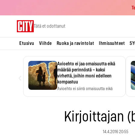
T
Skip
Tätä et odottanut
to
content
Etusivu
Viihde
Ruoka ja ravintolat
Ihmissuhteet
SY
Avioehto ei jaa omaisuutta eikä
määrää perinnöstä – kaksi
‹
virhettä, joihin moni edelleen
kompastuu
Avioehto ei siirrä omaisuutta eikä
ratkaise perintöasioita.
Kirjoittajan (
14.4.2016 20:55