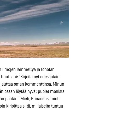
in ilmojen lämmettyä ja tönötän
huutoani: "Kirjoita nyt edes jotain,
 kajauttaa oman kommenttinsa. Minun
hän osaan löytää hyvät puolet monista
än päätäni. Mieti, Erinaceus, mieti.
in kirjoittaa siitä, millaiselta tuntuu