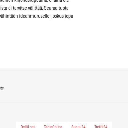
intainen kirjoitusrupeama, ei aina ole
kista ei tarvitse välittää. Seuraa tuota
 vähintään ideanmuruselle, joskus jopa
ute
Deitti.net
TableOnline
Suomi24
Treffit24