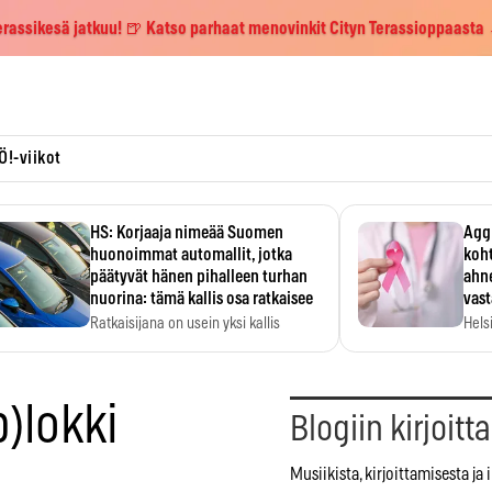
erassikesä jatkuu! 🍺 Katso parhaat menovinkit Cityn Terassioppaasta
Ö!-viikot
HS: Korjaaja nimeää Suomen
Aggr
huonoimmat automallit, jotka
koht
päätyvät hänen pihalleen turhan
ahne
nuorina: tämä kallis osa ratkaisee
vas
Ratkaisijana on usein yksi kallis
Hels
komponentti.
MYC-
hida
b)lokki
Blogiin kirjoitt
Musiikista, kirjoittamisesta ja 