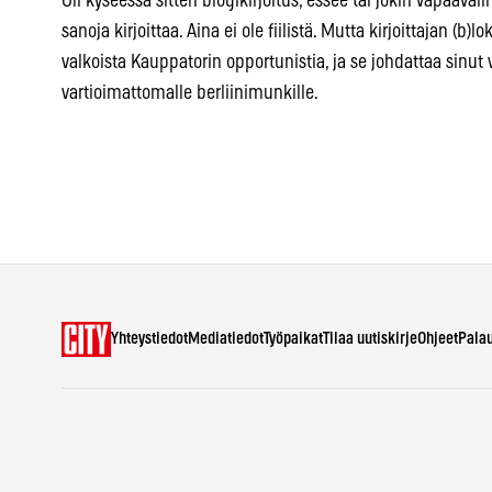
Oli kyseessä sitten blogikirjoitus, essee tai jokin vapaaval
sanoja kirjoittaa. Aina ei ole fiilistä. Mutta kirjoittajan (b)lo
valkoista Kauppatorin opportunistia, ja se johdattaa sinut
vartioimattomalle berliinimunkille.
Yhteystiedot
Mediatiedot
Työpaikat
Tilaa uutiskirje
Ohjeet
Pala