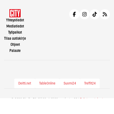
Yhteystiedot
Mediatiedot
Työpaikat
Tilaa uutiskirje
Ohjeet
Palaute
Deitti.net
TableOnline
Suomi24
Treffit24
© 2026 City.fi - Räväkkää sisältöä vuodesta -86 |
Evästeasetukset