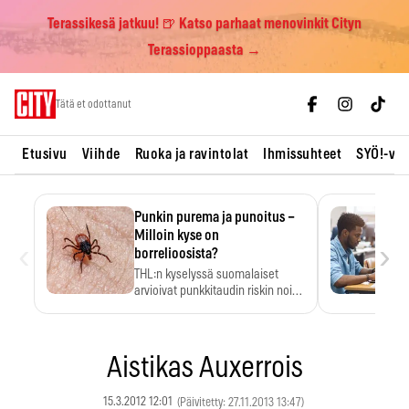
Terassikesä jatkuu! 🍺 Katso parhaat menovinkit Cityn
Terassioppaasta →
Skip
Tätä et odottanut
to
content
Etusivu
Viihde
Ruoka ja ravintolat
Ihmissuhteet
SYÖ!-vii
Punkin purema ja punoitus –
Milloin kyse on
‹
›
borrelioosista?
THL:n kyselyssä suomalaiset
arvioivat punkkitaudin riskin noin
kymmenkertaiseksi…
Aistikas Auxerrois
15.3.2012 12:01
(Päivitetty: 27.11.2013 13:47)