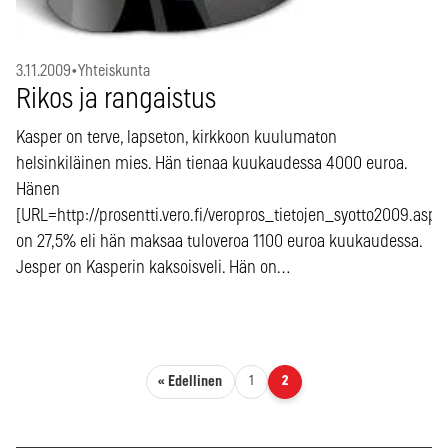
3.11.2009
•
Yhteiskunta
Rikos ja rangaistus
Kasper on terve, lapseton, kirkkoon kuulumaton
helsinkiläinen mies. Hän tienaa kuukaudessa 4000 euroa.
Hänen
[URL=http://prosentti.vero.fi/veropros_tietojen_syotto2009.asp]
on 27,5% eli hän maksaa tuloveroa 1100 euroa kuukaudessa.
Jesper on Kasperin kaksoisveli. Hän on…
Artikkelien sivutus
« Edellinen
1
2