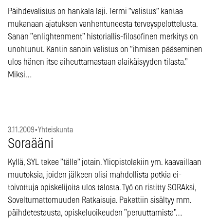
Päihdevalistus on hankala laji. Termi ”valistus” kantaa
mukanaan ajatuksen vanhentuneesta terveyspelottelusta.
Sanan ”enlightenment” historiallis-filosofinen merkitys on
unohtunut. Kantin sanoin valistus on ”ihmisen pääseminen
ulos hänen itse aiheuttamastaan alaikäisyyden tilasta.”
Miksi…
3.11.2009
•
Yhteiskunta
Soraääni
Kyllä, SYL tekee ”tälle” jotain. Yliopistolakiin ym. kaavaillaan
muutoksia, joiden jälkeen olisi mahdollista potkia ei-
toivottuja opiskelijoita ulos talosta. Työ on ristitty SORAksi,
Soveltumattomuuden Ratkaisuja. Pakettiin sisältyy mm.
päihdetestausta, opiskeluoikeuden ”peruuttamista”…