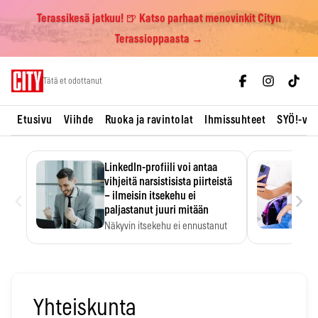
Terassikesä jatkuu! 🍺 Katso parhaat menovinkit Cityn
Terassioppaasta →
Skip
Tätä et odottanut
to
content
Etusivu
Viihde
Ruoka ja ravintolat
Ihmissuhteet
SYÖ!-vii
LinkedIn-profiili voi antaa
vihjeitä narsistisista piirteistä
‹
›
– ilmeisin itsekehu ei
paljastanut juuri mitään
Näkyvin itsekehu ei ennustanut
narsistisia piirteitä.
Yhteiskunta