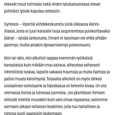
tekevät muut toimialat sekä niiden talutusnuorassa olevat
poliitikot lyövät kapulaa rattaisiin.
Synteesi – löperöä viihdekeskustelu siinä oikeassa Känni-
illassa, josta ei juuri kansalle isoja argumentteja pureksittavaksi
jäänyt – tylsää jankutusta. Omani ei tasoltaan ole ehkä yhtään
parempi, mutta ainakin dynaamisempi puheenvuoro.
Niin tai näin, niin alkoholi tappaa enemmän työikäisiä
kansalaisia kuin mikään muu sairaus, aiheuttaa valtavasti
inhimillistä tuskaa, lapsille vakavia traumoja ja muita haittoja ja
paljon muuta kärsimystä. Toisaalta alkoholi on myös tärkeä
sosiaalinen voiteluaine ja hiprakassa on helvetin kivaa. On siis
olemassa iloista ja tuhoisaa juomista. Jos yksittäiset ihmiset
viitsivät miettiä muutakin kuin vain omaa napaansa, saisimme
varmasti aikaan sellaisen keskitien, jolla tuo haitallinen ja
tuhoisa puoli saataisiin laskemaan.