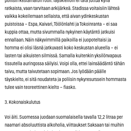
poliisin kestämätön rooli. Täyskielloin ei tätä juttua kyllä
ratkaista, vaan tarvitaan arkijärkeä. Stadissa voitaisiin lähteä
vaikka kokeilemaan sellaista, että aivan ydinkeskustan
puistoissa – Espa, Kaivari, Töölönlahti ja Tokoinranta – ei saa
kuppia ottaa, mutta sivummalla nykyinen käytäntö jatkuisi
ennallaan. Näin näkyvimmillä paikoilla ei juopoteltaisi ja
homma ei olisi läsnä jatkuvasti koko keskustan alueella – ei
lasten tai aikuisten silmissä. Samalla kuitenkin yksilönvapaus
tissutella auringossa säilyisi. Voipi olla, ettei lainsäädäntö tähän
taivu, mutta taivutetaan sopimaan. Jos lyödään päälle
täyskielto, ei sitä noudateta ja poliisin nykyresurssein hommasta
tulee vain teoreettinen kielto – fiasko.
3. Kokonaiskulutus
Voi äiti. Suomessa juodaan suomalaisella tavalla 12,2 litraa per
naamari absoluuttista alkoholia, viittaukset Saksaan tai muihin