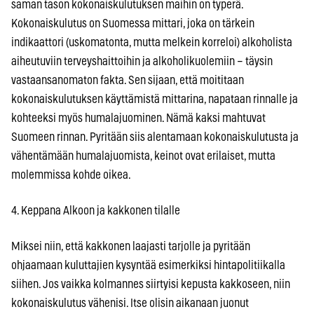
saman tason kokonaiskulutuksen maihin on typerä.
Kokonaiskulutus on Suomessa mittari, joka on tärkein
indikaattori (uskomatonta, mutta melkein korreloi) alkoholista
aiheutuviin terveyshaittoihin ja alkoholikuolemiin – täysin
vastaansanomaton fakta. Sen sijaan, että moititaan
kokonaiskulutuksen käyttämistä mittarina, napataan rinnalle ja
kohteeksi myös humalajuominen. Nämä kaksi mahtuvat
Suomeen rinnan. Pyritään siis alentamaan kokonaiskulutusta ja
vähentämään humalajuomista, keinot ovat erilaiset, mutta
molemmissa kohde oikea.
4. Keppana Alkoon ja kakkonen tilalle
Miksei niin, että kakkonen laajasti tarjolle ja pyritään
ohjaamaan kuluttajien kysyntää esimerkiksi hintapolitiikalla
siihen. Jos vaikka kolmannes siirtyisi kepusta kakkoseen, niin
kokonaiskulutus vähenisi. Itse olisin aikanaan juonut