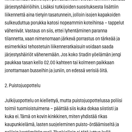
järjestyshäiriöihin. Lisäksi tutkijoiden suosituksesta lisättiin
liikennettä aina tietyin tasatunnein, jolloin isojen kapakoiden
sulkeuduttua porukka katosi nopeammin koteihinsa – tappelut
vähenivät. Vastaus on siis, ettei lyhentäminen paranna
tilannetta, vaan nimenomaan järkevä porrastus on tärkeää ja
esimerkiksi tehostetuin liikenneratkaisuin voidaan saada
järjestyshäiriöt vähenemään. Jos koko Stadin yöelämän jengi
paukkaa tasan kello 02.00 kahteen tai kolmeen paikkaan
jonottamaan busseihin ja juniin, on edessä verisiä öitä.
2. Puistojuopottelu
Julkijuopottelu on kiellettyä, mutta puistojuopottelussa poliisi
toimii tuomioistuimena – päättää siis kuka dokaa siististi ja
kuka ei. Tämä on kovin kinkkinen, miten yhdistää rikas
kaupunkielämä, lasten suojeleminen puisto-ördäämiseltä ja