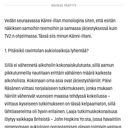
Vedän seuraavassa Känni-illan monologina siten, että esitän
näkiksen samoihin teemoihin ja samassa järjestyksessä kuin
TV2:n ohjelmassa. Tässä siis minun Känni-iltani.
1. Pitäisikö ravintolan aukioloaikoja lyhentää?
Sillä ei vähennetä alkoholin kokonaiskulutusta, sillä aamun
pikkutunneilla nautitaan erittäin vähäinen määrä kaikesta
alkoholista. Kokonaan oma asia ovat järjestyshäiriöt. Päivi
Räsänen viittasi norjalaiseen tutkimukseen, jonka mukaan
häiriöt vähenivät vuonojen maassa tehdyssä kokeilussa –
viittaus kyseiseen tutkimukseen on tässä kelpaamaton, sillä
lähtöasetelma oli hyvin erilainen. Laaja tutkimuskokonaisuus
löytyy vaikkapa Briteistä – John Hopkins Yo:sta, jossa havaittiin
nimenomaan aukiolojen porrastamisen olevan toimivin vastaus