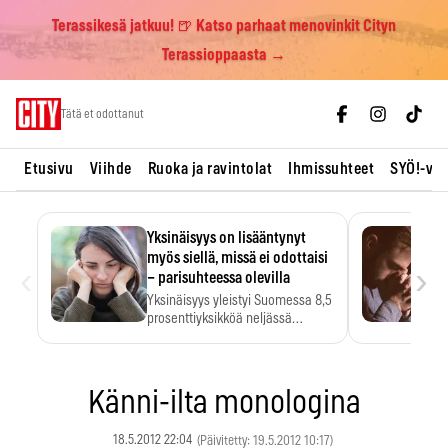
Terassikesä jatkuu! 🍺 Katso parhaat menovinkit Cityn
Terassioppaasta →
Skip
Tätä et odottanut
to
content
Etusivu
Viihde
Ruoka ja ravintolat
Ihmissuhteet
SYÖ!-vii
Yksinäisyys on lisääntynyt
myös siellä, missä ei odottaisi
‹
›
– parisuhteessa olevilla
Yksinäisyys yleistyi Suomessa 8,5
prosenttiyksikköä neljässä
vuodessa. Se…
Känni-ilta monologina
18.5.2012 22:04
(Päivitetty: 19.5.2012 10:17)