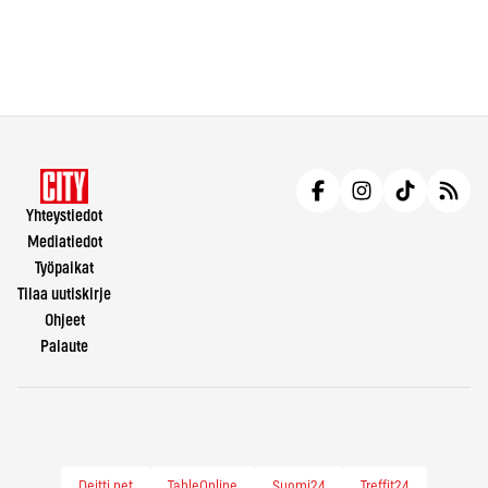
Yhteystiedot
Mediatiedot
Työpaikat
Tilaa uutiskirje
Ohjeet
Palaute
Deitti.net
TableOnline
Suomi24
Treffit24