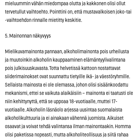
mieluummin vähän miedompaa olutta ja kakkonen olisi ollut
tervetullut vaihtoehto. Pointtini on, että mustavalkoisen joko-tai
-vaihtoehdon rinnalle mietitty keskitie.
5. Mainonnan näkyvyys
Mielikuvamainonta pannaan, alkoholimainonta pois urheilusta
ja muutoinkin alkoholin kauppaaminen elämäntyylivalintana
pois julkisuuskuvasta. Totta helvetissä kattoon nostattavat
siiderimainokset ovat suunnattu tietyille ikä- ja väestöryhmille.
Sellaista mainosta ei ole olemassa, johon olisi sisäänkoodattu
mekanismi, ettei se vaikuta alaikäisiin – mainonta ei taatusti ole
niin kehittynyttä, että se uppoaa 18-vuotiaalle, muttei 17-
vuotiaalle. Alkoholin läsnäolo arjessa uusintaa suomalaista
alkoholikulttuuria ja ei ainakaan vähennä juomista. Aikuiset
osaavat ja voivat tehdä valintansa ilman mainontaakin. Homma
olisi paketissa nopeasti, mutta alkoholiteollisuus ja siitä rahaa