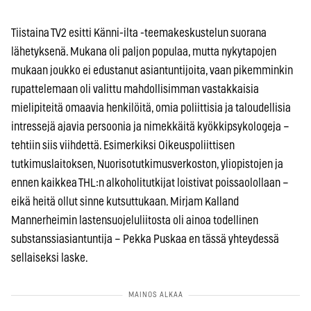
Tiistaina TV2 esitti Känni-ilta -teemakeskustelun suorana
lähetyksenä. Mukana oli paljon populaa, mutta nykytapojen
mukaan joukko ei edustanut asiantuntijoita, vaan pikemminkin
rupattelemaan oli valittu mahdollisimman vastakkaisia
mielipiteitä omaavia henkilöitä, omia poliittisia ja taloudellisia
intressejä ajavia persoonia ja nimekkäitä kyökkipsykologeja –
tehtiin siis viihdettä. Esimerkiksi Oikeuspoliittisen
tutkimuslaitoksen, Nuorisotutkimusverkoston, yliopistojen ja
ennen kaikkea THL:n alkoholitutkijat loistivat poissaolollaan –
eikä heitä ollut sinne kutsuttukaan. Mirjam Kalland
Mannerheimin lastensuojeluliitosta oli ainoa todellinen
substanssiasiantuntija – Pekka Puskaa en tässä yhteydessä
sellaiseksi laske.