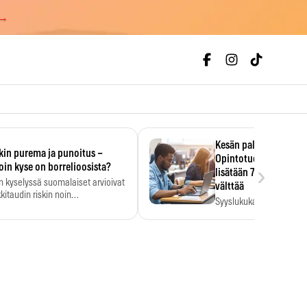
 →
Kesän palkka ratkaise
kin purema ja punoitus –
Opintotuen takaisinp
›
oin kyse on borrelioosista?
lisätään 7,5 prosentti
n kyselyssä suomalaiset arvioivat
välttää
kitaudin riskin noin
Syyslukukauden tukikuu
menkertaiseksi…
määrä ratkeaa sillä, mit
ehti…