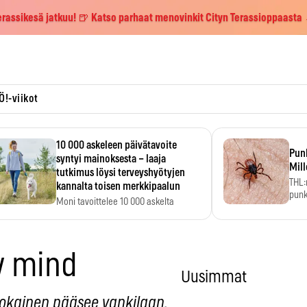
erassikesä jatkuu! 🍺 Katso parhaat menovinkit Cityn Terassioppaasta
Ö!-viikot
10 000 askeleen päivätavoite
Pun
syntyi mainoksesta – laaja
Mill
tutkimus löysi terveyshyötyjen
THL:
kannalta toisen merkkipaalun
punk
Moni tavoittelee 10 000 askelta
kym
päivässä, vaikka luku…
y mind
Uusimmat
jokainen pääsee vankilaan.