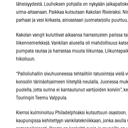
läheisyydestä. Louhoksen pohjalla on nykyään jalkapalloken
uima-altaanaan. Paikkaa kutsutaan Kakolan Rivieraksi. 
parhaat ja vesi kirkasta, ainoastaan juomatarjoilu puuttuu
Kakolan vangit kuluttivat aikaansa harrastusten parissa t
liikennemerkkejä. Vankilan alueella oli mahdollisuus katse
pumpata rautaa ja harrastaa muuta liikuntaa. Liikuntapai
hikoiluun.
“Palloiluhallin sivuhuoneessa tehtailtiin tatuointeja vielä vu
konsolin tärinäohjaimeen liitetyllä neulalla. Juonessa muka
puolella, jotta surina ei kantautunut vartijoiden korviin”, k
Touringin Teemu Valppula.
Kierros kulminoituu Philadelphiaksi kutsuttuun osastoon.
kaupungissa kehitettyyn vankilatekniikkaan, jonka avulla v