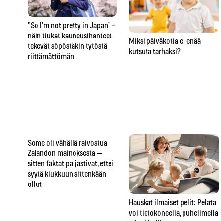
”So I’m not pretty in Japan” –
näin tiukat kauneusihanteet
Miksi päiväkotia ei enää
tekevät söpöstäkin tytöstä
kutsuta tarhaksi?
riittämättömän
Some oli vähällä raivostua
Zalandon mainoksesta —
sitten faktat paljastivat, ettei
syytä kiukkuun sittenkään
ollut
Hauskat ilmaiset pelit: Pelata
voi tietokoneella, puhelimella