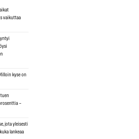
aikat
s vaikuttaa
syntyi
öysi
en
illoin kyse on
otuen
prosenttia –
, jota yleisesti
 kuka lankeaa