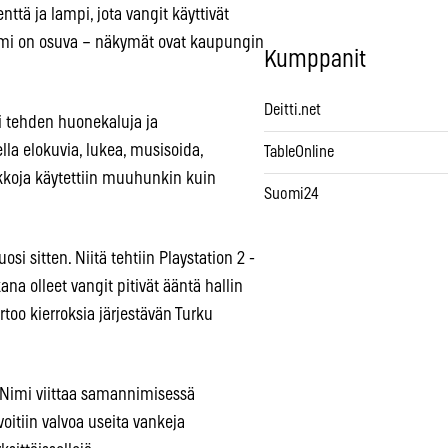
ttä ja lampi, jota vangit käyttivät
Nimi on osuva – näkymät ovat kaupungin
Kumppanit
.
Deitti.net
ai tehden huonekaluja ja
lla elokuvia, lukea, musisoida,
TableOnline
kkoja käytettiin muuhunkin kuin
Suomi24
osi sitten. Niitä tehtiin Playstation 2 -
na olleet vangit pitivät ääntä hallin
ertoo kierroksia järjestävän Turku
 Nimi viittaa samannimisessä
oitiin valvoa useita vankeja