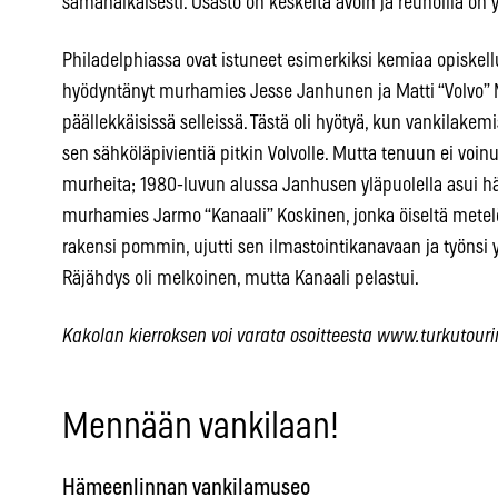
samanaikaisesti. Osasto on keskeltä avoin ja reunoilla on yk
Philadelphiassa ovat istuneet esimerkiksi kemiaa opiskellu
hyödyntänyt murhamies Jesse Janhunen ja Matti “Volvo” 
päällekkäisissä selleissä. Tästä oli hyötyä, kun vankilakem
sen sähköläpivientiä pitkin Volvolle. Mutta tenuun ei voi
murheita; 1980-luvun alussa Janhusen yläpuolella asui h
murhamies Jarmo “Kanaali” Koskinen, jonka öiseltä metel
rakensi pommin, ujutti sen ilmastointikanavaan ja työnsi yl
Räjähdys oli melkoinen, mutta Kanaali pelastui.
Kakolan kierroksen voi varata osoitteesta www.turkutouri
Mennään vankilaan!
Hämeenlinnan vankilamuseo