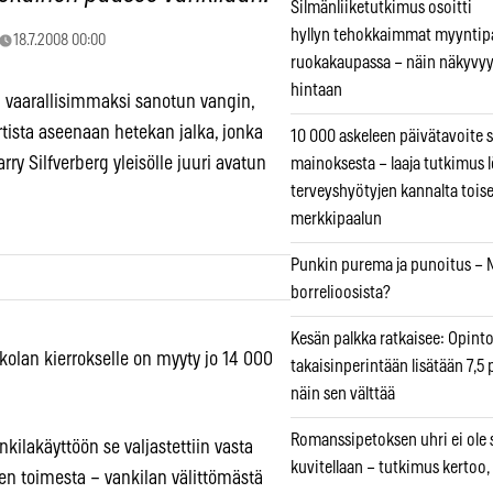
Silmänliiketutkimus osoitti
hyllyn tehokkaimmat myyntip
18.7.2008 00:00
ruokakaupassa – näin näkyvyy
hintaan
 vaarallisimmaksi sanotun vangin,
tista aseenaan hetekan jalka, jonka
10 000 askeleen päivätavoite 
arry Silfverberg yleisölle juuri avatun
mainoksesta – laaja tutkimus l
terveyshyötyjen kannalta tois
merkkipaalun
Punkin purema ja punoitus – M
borrelioosista?
Kesän palkka ratkaisee: Opint
 Kakolan kierrokselle on myyty jo 14 000
takaisinperintään lisätään 7,5 
näin sen välttää
Romanssipetoksen uhri ei ole se
kilakäyttöön se valjastettiin vasta
kuvitellaan – tutkimus kertoo,
en toimesta – vankilan välittömästä