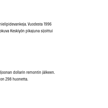
 mielipidevankeja. Vuodesta 1996
okuva Keskiyön pikajuna sijoittui
ljoonan dollarin remontin jälkeen.
 on 298 huonetta.