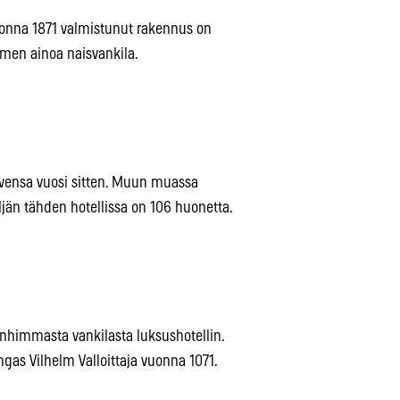
uonna 1871 valmistunut rakennus on
uomen ainoa naisvankila.
vensa vuosi sitten. Muun muassa
eljän tähden hotellissa on 106 huonetta.
nhimmasta vankilasta luksushotellin.
ngas Vilhelm Valloittaja vuonna 1071.