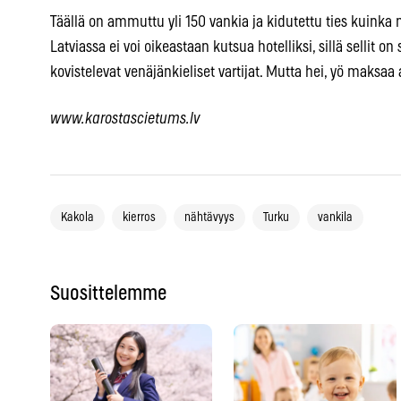
Täällä on ammuttu yli 150 vankia ja kidutettu ties kuinka
Latviassa ei voi oikeastaan kutsua hotelliksi, sillä sellit on 
kovistelevat venäjänkieliset vartijat. Mutta hei, yö maksaa 
www.karostascietums.lv
Kakola
kierros
nähtävyys
Turku
vankila
Suosittelemme