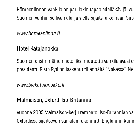
Hämeenlinnan vankila on parillakin tapaa edelläkävijä: v
Suomen vanhin sellivankila, ja siellä sijaitsi aikoinaan S
www.hameenlinna.fi
Hotel Katajanokka
Suomen ensimmäinen hotelliksi muutettu vankila avasi o
presidentti Risto Ryti on laskenut tiilenpäitä ”Nokassa”. N
www.bwkatajanokka.fi
Malmaison, Oxford, Iso-Britannia
Vuonna 2005 Malmaison-ketju remontoi Iso-Britannian va
Oxfordissa sijaitsevan vankilan rakennutti Englannin kuni