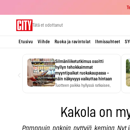
T
Skip
Tätä et odottanut
to
content
Etusivu
Viihde
Ruoka ja ravintolat
Ihmissuhteet
SY
Silmänliiketutkimus osoitti
hyllyn tehokkaimmat
‹
myyntipaikat ruokakaupassa –
näin näkyvyys vaikuttaa hintaan
Tuotteen paikka hyllyssä ratkaisee,
huomataanko se. Kauppiaat
hyödyntävät…
Kakola on m
Pamppuja, pakoja, pyttyjä, kemiaa. Nyt 