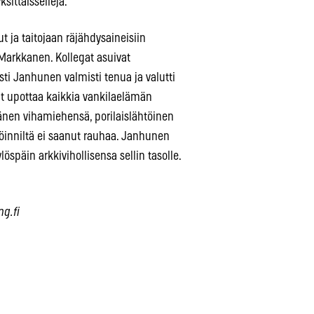
sittäissellejä.
t ja taitojaan räjähdysaineisiin
Markkanen. Kollegat asuivat
isti Janhunen valmisti tenua ja valutti
nut upottaa kaikkia vankilaelämän
änen vihamiehensä, porilaislähtöinen
öinniltä ei saanut rauhaa. Janhunen
öspäin arkkivihollisensa sellin tasolle.
ng.fi