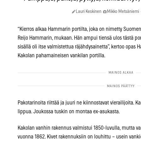
Lauri Keskinen
Mikko Metsäniemi
“Kierros alkaa Hammarin portilta, joka on nimetty Suomen
Reijo Hammarin, mukaan. Hän ampui tiensä ulos tästä por
sisällä oli itse valmistettua räjähdysainetta”, kertoo opas H
Kakolan pahamaineisen vankilan portilla.
Pakotarinoita riittää ja juuri ne kiinnostavat vierailijoita.
lippua. Joukossa tuskin on montaa ex-asukasta.
Kakolan vanhin rakennus valmistui 1850-luvulla, mutta van
vuonna 1862. Kivet rakennuksiin on louhittu – usein vanki