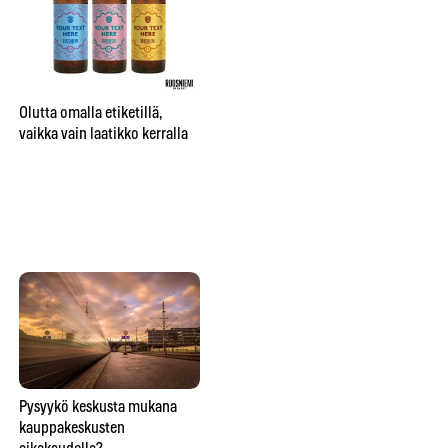
City sai oman nimikko-oluen
”Be
Bruuverin Social Brewing
pr
Labissa
aj
Olutta omalla etiketillä,
su
vaikka vain laatikko kerralla
te
hu
Lähitaikuutta
Pysyykö keskusta mukana
So
ravintolapöydässä esittävä
kauppakeskusten
ve
taikuri saattaa saada hymyn,