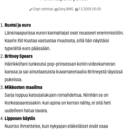
Cityn toimitus
Sony BMG
1.5.2009 00:00
Ruotsi ja euro
Länsinaapurissa euron kannattajat ovat nousseet enemmistöön.
Kaarle XVI Kustaa vastustaa muutosta, sillä hän näyttäisi
typerältä euro päässään.
Britney Spears
Häirikköfani tunkeutui pop-prinsessan kotiin videokameran
kanssa ja sai ainutlaatuista kuvamateriaalia Britneystä täysissä
pukeissa.
Mikkosten maailma
Sarja loppuu katsojalukujen romahdettua. Niinhän se on
Korkeasaaressakin: kun apina on kerran nähty, ei sitä heti
uudelleen halua tavata.
Lipposen käytös
Nuoriso ihmettelee, kun nykyajan eläkeläiset eivät osaa