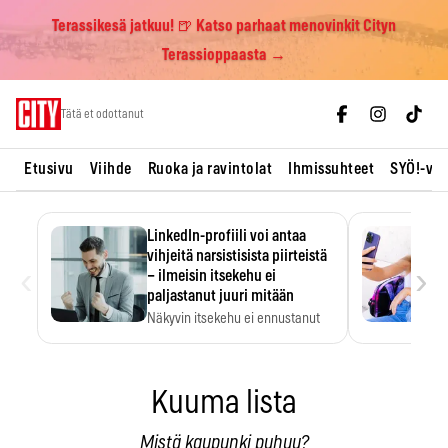
Terassikesä jatkuu! 🍺 Katso parhaat menovinkit Cityn
Terassioppaasta →
Skip
Tätä et odottanut
to
content
Etusivu
Viihde
Ruoka ja ravintolat
Ihmissuhteet
SYÖ!-vii
LinkedIn-profiili voi antaa
vihjeitä narsistisista piirteistä
‹
›
– ilmeisin itsekehu ei
paljastanut juuri mitään
Näkyvin itsekehu ei ennustanut
narsistisia piirteitä.
Kuuma lista
Mistä kaupunki puhuu?