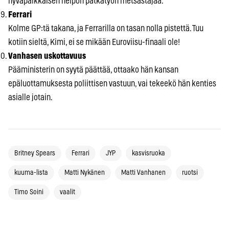
hyväpalkkaisen helpon pätkätyön metsästäjää.
Ferrari
Kolme GP:tä takana, ja Ferrarilla on tasan nolla pistettä. Tuu
kotiin sieltä, Kimi, ei se mikään Euroviisu-finaali ole!
Vanhasen uskottavuus
Pääministerin on syytä päättää, ottaako hän kansan
epäluottamuksesta poliittisen vastuun, vai tekeekö hän kenties
asialle jotain.
Britney Spears
Ferrari
JYP
kasvisruoka
kuuma-lista
Matti Nykänen
Matti Vanhanen
ruotsi
Timo Soini
vaalit