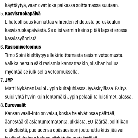
käyttäytyä, vaan ovat joka paikassa soittamassa suutaan.
Kasvisruokapäivä
Lihateollisuus kannattaa vihreiden ehdotusta peruskoulun
kasvisruokapäivästä. Se olisi varmin keino pitää lapset erossa
kasvissyönnistä.
Rasismivetoomus
Timo Soini kieltäytyy allekirjoittamasta rasismivetoomusta.
Vaikka persun väki rasismia kannattaakin, olisihan hullua
myöntää se julkisella vetoomuksella.
JYP
Matti Nykänen lauloi Jypin kultajuhlassa Jyväskylässa. Esitys
sujui yhtä hyvin kuin lentomäki Jypin pelaajilta luistimet jalassa.
Eurovaalit
Kansan vaali-into on vaisu, koska he eivät osaa päättää,
äänestääkö asiantuntematonta julkkista, EU-jäärää, politiikan
eläkeläistä, puolueensa epäsuosioon joutunutta kitisijää vai