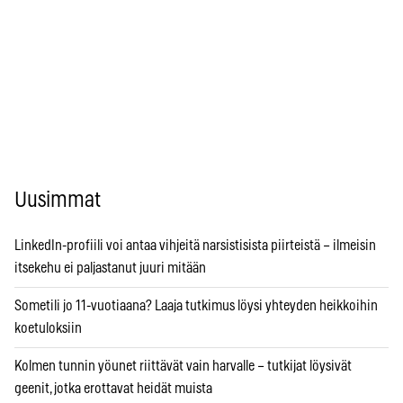
Uusimmat
LinkedIn-profiili voi antaa vihjeitä narsistisista piirteistä – ilmeisin
itsekehu ei paljastanut juuri mitään
Sometili jo 11-vuotiaana? Laaja tutkimus löysi yhteyden heikkoihin
koetuloksiin
Kolmen tunnin yöunet riittävät vain harvalle – tutkijat löysivät
geenit, jotka erottavat heidät muista