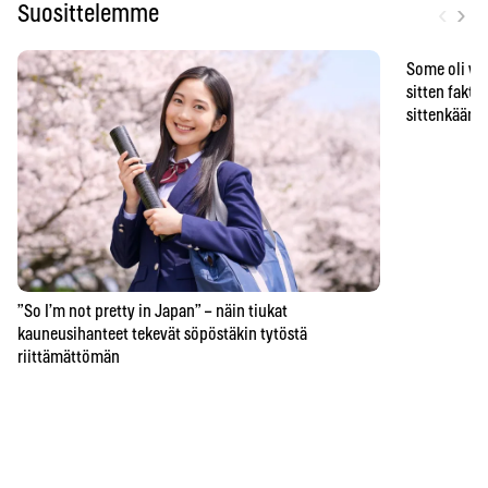
‹
›
Suosittelemme
Some oli vä
sitten faktat
sittenkään o
”So I’m not pretty in Japan” – näin tiukat
kauneusihanteet tekevät söpöstäkin tytöstä
riittämättömän