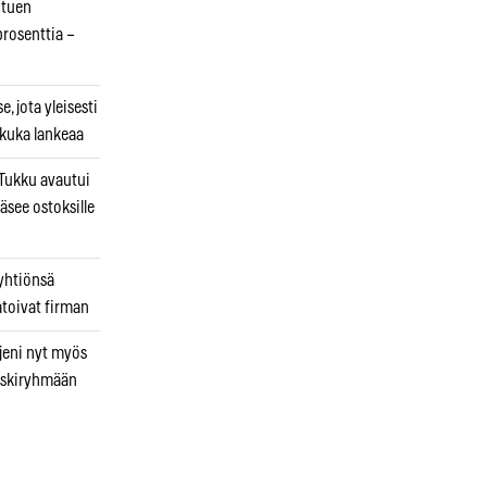
otuen
prosenttia –
, jota yleisesti
 kuka lankeaa
ukku avautui
äsee ostoksille
 yhtiönsä
atoivat firman
jeni nyt myös
 riskiryhmään