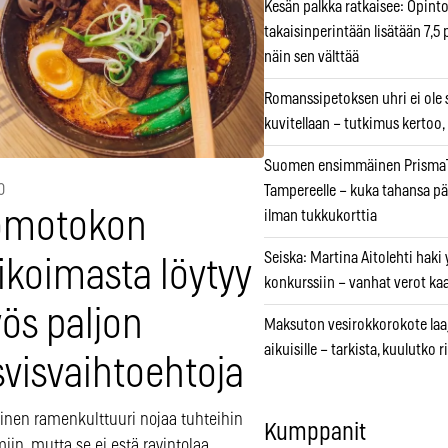
Kesän palkka ratkaisee: Opint
takaisinperintään lisätään 7,5 
näin sen välttää
Romanssipetoksen uhri ei ole se
kuvitellaan – tutkimus kertoo,
Suomen ensimmäinen PrismaT
0
Tampereelle – kuka tahansa pä
motokon
ilman tukkukorttia
Seiska: Martina Aitolehti haki
ikoimasta löytyy
konkurssiin – vanhat verot ka
ös paljon
Maksuton vesirokkorokote laa
aikuisille – tarkista, kuulutko
svisvaihtoehtoja
einen ramenkulttuuri nojaa tuhteihin
Kumppanit
miin, mutta se ei estä ravintolaa