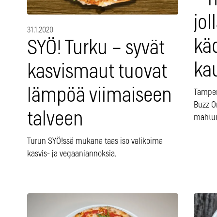
jol
31.1.2020
kä
SYÖ! Turku – syvät
kau
kasvismaut tuovat
lämpöä viimaiseen
Tamper
Buzz On
talveen
mahtuu
Turun SYÖ!ssä mukana taas iso valikoima
kasvis- ja vegaaniannoksia.