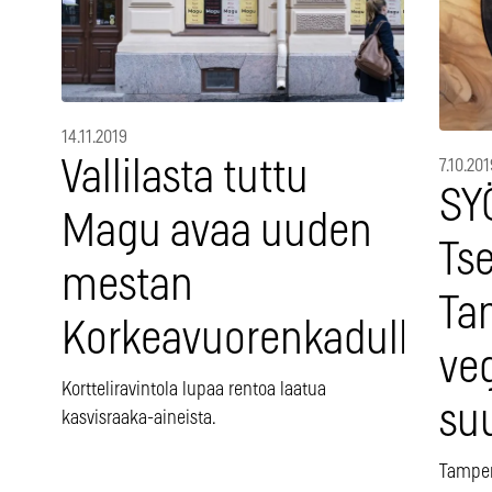
14.11.2019
Vallilasta tuttu
7.10.201
SY
Magu avaa uuden
Tse
mestan
Ta
Korkeavuorenkadulle
ve
Kortteliravintola lupaa rentoa laatua
su
kasvisraaka-aineista.
Tamper