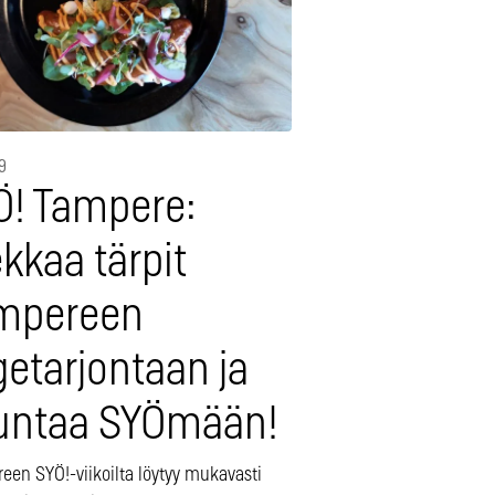
9
Ö! Tampere:
kkaa tärpit
mpereen
getarjontaan ja
untaa SYÖmään!
een SYÖ!-viikoilta löytyy mukavasti