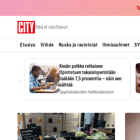
T
Skip
Tätä et odottanut
to
content
Etusivu
Viihde
Ruoka ja ravintolat
Ihmissuhteet
SY
Kesän palkka ratkaisee:
Opintotuen takaisinperintään
‹
lisätään 7,5 prosenttia – näin sen
välttää
Syyslukukauden tukikuukausien
määrä ratkeaa sillä, mitä kesällä
ehti…