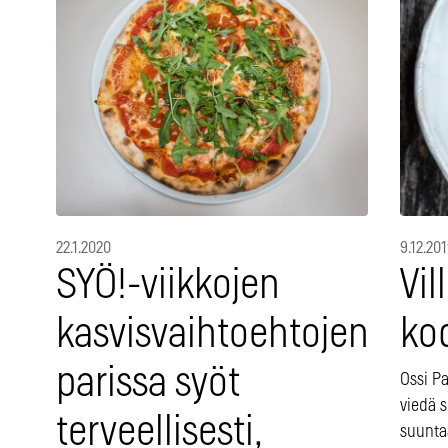
22.1.2020
9.12.20
SYÖ!-viikkojen
Vil
kasvisvaihtoehtojen
kod
parissa syöt
Ossi P
viedä 
terveellisesti,
suunta