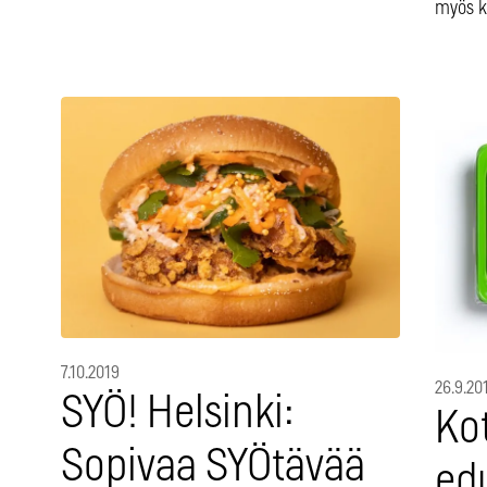
myös k
7.10.2019
26.9.20
SYÖ! Helsinki:
Ko
Sopivaa SYÖtävää
ed