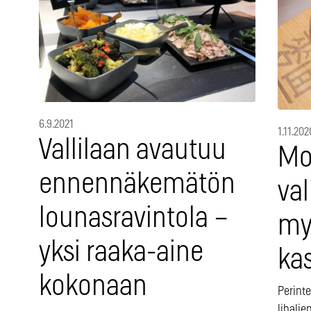
6.9.2021
1.11.202
Vallilaan avautuu
Mo
ennennäkemätön
val
lounasravintola –
my
yksi raaka-aine
ka
kokonaan
Perint
lihalie