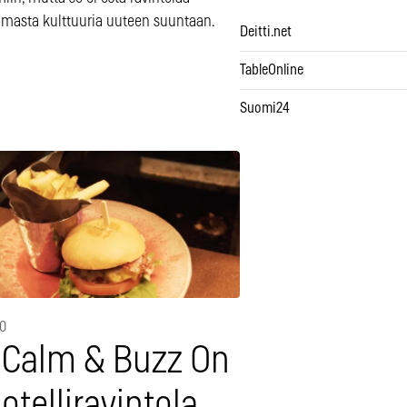
imasta kulttuuria uuteen suuntaan.
Deitti.net
TableOnline
Suomi24
20
 Calm & Buzz On
otelliravintola,