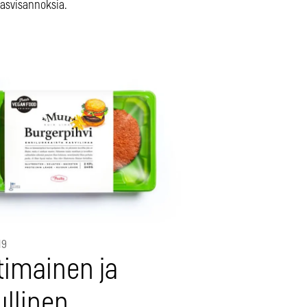
asvisannoksia.
19
timainen ja
ullinen