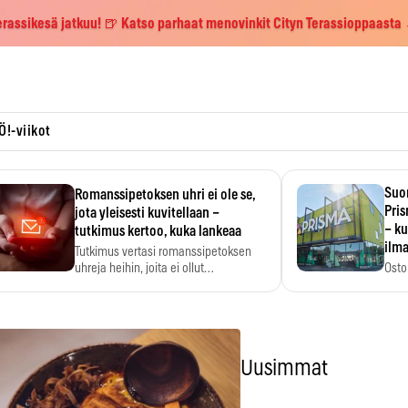
erassikesä jatkuu! 🍺 Katso parhaat menovinkit Cityn Terassioppaasta
Ö!-viikot
Suo
Romanssipetoksen uhri ei ole se,
Pri
jota yleisesti kuvitellaan –
– ku
tutkimus kertoo, kuka lankeaa
ilma
Tutkimus vertasi romanssipetoksen
uhreja heihin, joita ei ollut…
Osto
yksi
Uusimmat