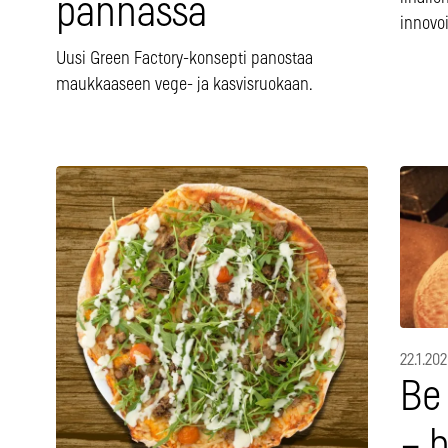
pannassa
innovo
Uusi Green Factory-konsepti panostaa
maukkaaseen vege- ja kasvisruokaan.
22.1.20
Be
– h