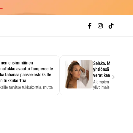
 →
men ensimmäinen
Seiska: Martina Aitole
smaTukku avautui Tampereelle
yhtiönsä konkurssiin 
›
ka tahansa pääsee ostoksille
verot kaatoivat firma
n tukkukorttia
Aiempien vuosien verorä
ksille tarvitse tukkukorttia, mutta
ylivoimaiseksi esteeksi.
kköhinta kannattaa tarkistaa itse.