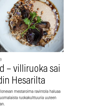
19
ld – villiruoka sai
in Hesarilta
alonevan mestaroima ravintola haluaa
suomalaista ruokakulttuuria uuteen
an.