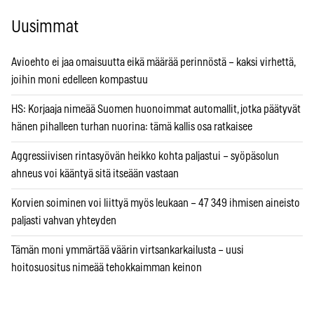
Uusimmat
Avioehto ei jaa omaisuutta eikä määrää perinnöstä – kaksi virhettä,
joihin moni edelleen kompastuu
HS: Korjaaja nimeää Suomen huonoimmat automallit, jotka päätyvät
hänen pihalleen turhan nuorina: tämä kallis osa ratkaisee
Aggressiivisen rintasyövän heikko kohta paljastui – syöpäsolun
ahneus voi kääntyä sitä itseään vastaan
Korvien soiminen voi liittyä myös leukaan – 47 349 ihmisen aineisto
paljasti vahvan yhteyden
Tämän moni ymmärtää väärin virtsankarkailusta – uusi
hoitosuositus nimeää tehokkaimman keinon