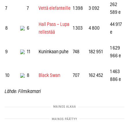
262
7
7
Vettä elefanteille
1 398
3 092
589 e
Hall Pass – Lupa
44 917
8
6
1 303
4 800
rellestää
e
1 629
9
11
Kuninkaan puhe
748
182 951
966 e
1 463
10
8
Black Swan
707
162 452
886 e
Lähde: Filmikamari