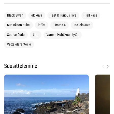
Black Swan
elokuva
Fast & Furious Five
Hall Pass
Kuninkaan puhe
leffat
Pirates 4
Rio-elokuva
Source Code
thor
Vares - Huhtikuun tytöt
Vettä elefanteille
‹
›
Suosittelemme