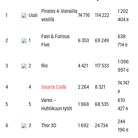
Pirates 4: Vierailla
1 202
1
Uusi
74 716
114 222
vesillä
404 e
Fast & Furious
638
2
1
6 353
69 249
Five
714 e
1 096
3
2
Rio
4 421
117 533
997 e
74 747
4
4
Source Code
2 264
8 321
e
Vares –
610
5
5
1 968
68 535
Huhtikuun tytöt
427 e
244
6
3
Thor 3D
1 692
24 734
196 e