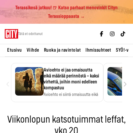
Terassikesä jatkuu! 🍺 Katso parhaat menovinkit Cityn
Terassioppaasta →
Skip
Tätä et odottanut
to
content
Etusivu
Viihde
Ruoka ja ravintolat
Ihmissuhteet
SYÖ!-vii
Avioehto ei jaa omaisuutta
eikä määrää perinnöstä – kaksi
‹
›
virhettä, joihin moni edelleen
kompastuu
Avioehto ei siirrä omaisuutta eikä
ratkaise perintöasioita.
Viikonlopun katsotuimmat leffat,
vko 20