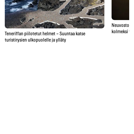
Neuvostoaik
kolmeksi vu
Teneriffan piilotetut helmet – Suuntaa katse
turistirysien ulkopuolelle ja ylläty