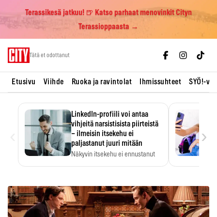
Terassikesä jatkuu! 🍺 Katso parhaat menovinkit Cityn
Terassioppaasta →
Skip
Tätä et odottanut
to
content
Etusivu
Viihde
Ruoka ja ravintolat
Ihmissuhteet
SYÖ!-vii
LinkedIn-profiili voi antaa
vihjeitä narsistisista piirteistä
‹
›
– ilmeisin itsekehu ei
paljastanut juuri mitään
Näkyvin itsekehu ei ennustanut
narsistisia piirteitä.