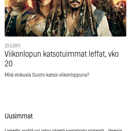
23.5.2011
Viikonlopun katsotuimmat leffat, vko
20
Mitä elokuvia Suomi katsoi viikonloppuna?
Uusimmat
LinkedIn-profiili voi antaa vihjeitä narsistisista piirteistä – ilmeisin