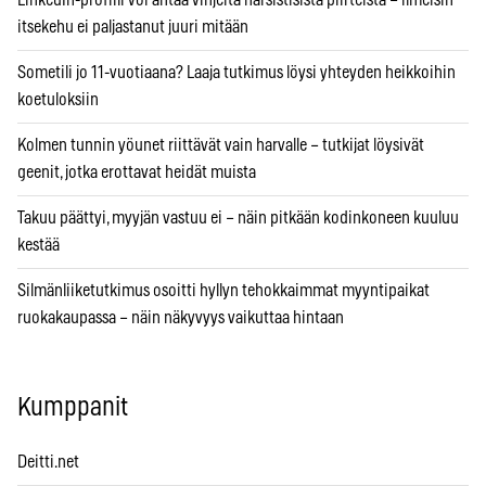
itsekehu ei paljastanut juuri mitään
Sometili jo 11-vuotiaana? Laaja tutkimus löysi yhteyden heikkoihin
koetuloksiin
Kolmen tunnin yöunet riittävät vain harvalle – tutkijat löysivät
geenit, jotka erottavat heidät muista
Takuu päättyi, myyjän vastuu ei – näin pitkään kodinkoneen kuuluu
kestää
Silmänliiketutkimus osoitti hyllyn tehokkaimmat myyntipaikat
ruokakaupassa – näin näkyvyys vaikuttaa hintaan
Kumppanit
Deitti.net