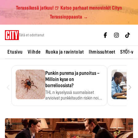
Terassikesä jatkuu! 🍺 Katso parhaat menovinkit Cityn
Terassioppaasta →
Skip
Tätä et odottanut
to
content
Etusivu
Viihde
Ruoka ja ravintolat
Ihmissuhteet
SYÖ!-vii
Punkin purema ja punoitus –
Milloin kyse on
‹
›
borrelioosista?
THL:n kyselyssä suomalaiset
arvioivat punkkitaudin riskin noin
kymmenkertaiseksi…