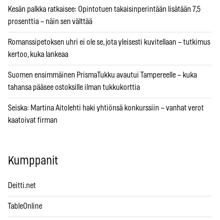
Kesän palkka ratkaisee: Opintotuen takaisinperintään lisätään 7,5
prosenttia – näin sen välttää
Romanssipetoksen uhri ei ole se, jota yleisesti kuvitellaan – tutkimus
kertoo, kuka lankeaa
Suomen ensimmäinen PrismaTukku avautui Tampereelle – kuka
tahansa pääsee ostoksille ilman tukkukorttia
Seiska: Martina Aitolehti haki yhtiönsä konkurssiin – vanhat verot
kaatoivat firman
Kumppanit
Deitti.net
TableOnline