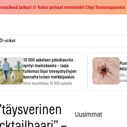
erassikesä jatkuu! 🍺 Katso parhaat menovinkit Cityn Terassioppaasta
Ö!-viikot
10 000 askeleen päivätavoite
Pun
syntyi mainoksesta – laaja
Mill
tutkimus löysi terveyshyötyjen
THL:
kannalta toisen merkkipaalun
punk
Moni tavoittelee 10 000 askelta
kym
päivässä, vaikka luku…
”täysverinen
Uusimmat
ktailbaari” –