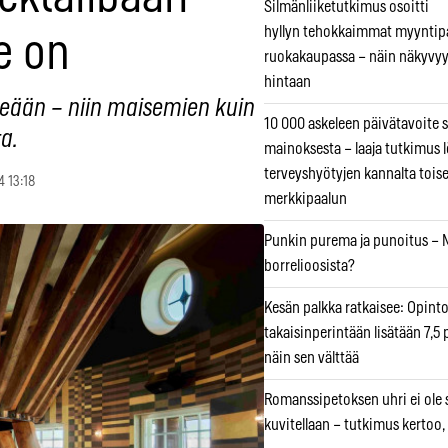
Silmänliiketutkimus osoitti
hyllyn tehokkaimmat myyntip
e on
ruokakaupassa – näin näkyvyy
hintaan
eään – niin maisemien kuin
10 000 askeleen päivätavoite 
a.
mainoksesta – laaja tutkimus l
terveyshyötyjen kannalta tois
4 13:18
merkkipaalun
Punkin purema ja punoitus – M
borrelioosista?
Kesän palkka ratkaisee: Opint
takaisinperintään lisätään 7,5 
näin sen välttää
Romanssipetoksen uhri ei ole se
kuvitellaan – tutkimus kertoo,