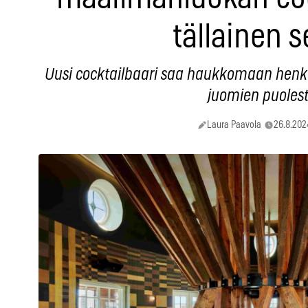
tällainen s
Uusi cocktailbaari saa haukkomaan henk
juomien puolest
Laura Paavola
26.8.202