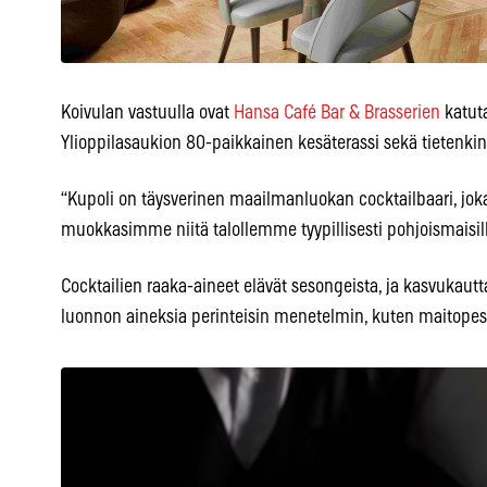
Koivulan vastuulla ovat
Hansa Café Bar & Brasserien
katuta
Ylioppilasaukion 80-paikkainen kesäterassi sekä tietenki
“Kupoli on täysverinen maailmanluokan cocktailbaari, jo
muokkasimme niitä talollemme tyypillisesti pohjoismaisilla
Cocktailien raaka-aineet elävät sesongeista, ja kasvukaut
luonnon aineksia perinteisin menetelmin, kuten maitopesul