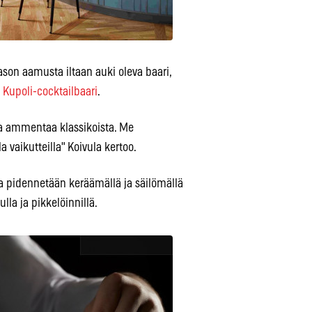
son aamusta iltaan auki oleva baari,
n
Kupoli-cocktailbaari
.
ka ammentaa klassikoista. Me
 vaikutteilla" Koivula kertoo.
ta pidennetään keräämällä ja säilömällä
la ja pikkelöinnillä.