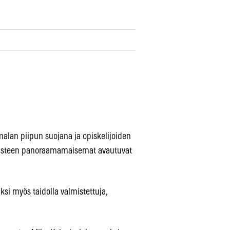
malan piipun suojana ja opiskelijoiden
0-asteen panoraamamaisemat avautuvat
si myös taidolla valmistettuja,