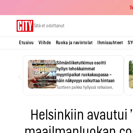
T
Skip
Tätä et odottanut
to
content
Etusivu
Viihde
Ruoka ja ravintolat
Ihmissuhteet
SY
Silmänliiketutkimus osoitti
hyllyn tehokkaimmat
‹
myyntipaikat ruokakaupassa –
näin näkyvyys vaikuttaa hintaan
Tuotteen paikka hyllyssä ratkaisee,
huomataanko se. Kauppiaat
hyödyntävät…
Helsinkiin avautui 
maailmanluokan coc