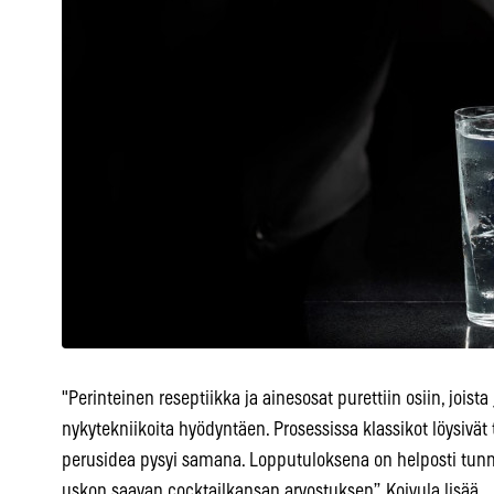
"Perinteinen reseptiikka ja ainesosat purettiin osiin, joista 
nykytekniikoita hyödyntäen. Prosessissa klassikot löysivä
perusidea pysyi samana. Lopputuloksena on helposti tunni
uskon saavan cocktailkansan arvostuksen”, Koivula lisää.