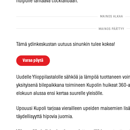
huipulle tähtäävä cocktailbaari.
Tämä ydinkeskustan uutuus sinunkin tulee kokea!
Varaa pöytä
Uudelle Ylioppilastalolle sähköä ja lämpöä tuottaneen voi
yksityisenä bilepaikkana toimineen Kupolin huikeat 36
elokuun alussa ensi kertaa suurelle yleisölle.
Upouusi Kupoli tarjoaa vierailleen upeiden maisemien lisäk
täydellisyyttä hipovia juomia.