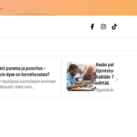
 →
Kesän palkka ratkaise
kin purema ja punoitus –
Opintotuen takaisinp
›
oin kyse on borrelioosista?
lisätään 7,5 prosentti
n kyselyssä suomalaiset arvioivat
välttää
kitaudin riskin noin
Syyslukukauden tukikuu
menkertaiseksi…
määrä ratkeaa sillä, mit
ehti…