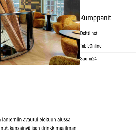
Kumppanit
Deitti.net
TableOnline
Suomi24
 lanterniin avautui elokuun alussa
itunut, kansainvälisen drinkkimaailman