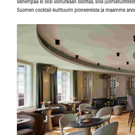
Vähempää ei olisi voinutkaan odottaa, sillä juomatuotteest
Suomen cocktail-kulttuurin pioneereista ja maamme arvo