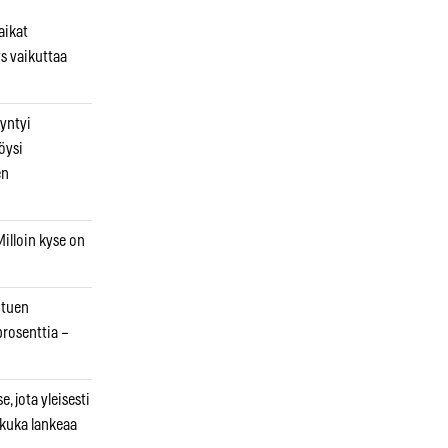
aikat
s vaikuttaa
syntyi
öysi
en
illoin kyse on
otuen
prosenttia –
, jota yleisesti
 kuka lankeaa