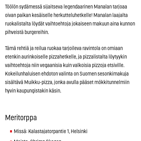
Töölön sydämessä sijaitseva legendaarinen Manalan tarjoaa
oivan paikan kesäiselle herkutteluhetkelle! Manalan laajalta
ruokalistalta löydät vaihtoehtoja jokaiseen makuun aina kunnon
pihveistä burgereihin.
Tämä rehtiä ja reilua ruokaa tarjoileva ravintola on omiaan
etenkin aurinkoiselle pizzahetkelle, ja pizzalistalta löytyykin
vaihtoehtoja niin vegaanisia kuin valkoisia pizzoja etsiville.
Kokeilunhaluisen ehdoton valinta on Suomen sesonkimakuja
sisältävä Muikku-pizza, jonka avulla pääset mökkitunnelmiin
hyvin kaupungistakin käsin.
Meritorppa
Missä: Kalastajatorpantie 1, Helsinki