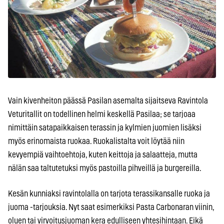
Vain kivenheiton päässä Pasilan asemalta sijaitseva Ravintola
Veturitallit on todellinen helmi keskellä Pasilaa; se tarjoaa
nimittäin satapaikkaisen terassin ja kylmien juomien lisäksi
myös erinomaista ruokaa. Ruokalistalta voit löytää niin
kevyempiä vaihtoehtoja, kuten keittoja ja salaatteja, mutta
nälän saa taltutetuksi myös pastoilla pihveillä ja burgereilla.
Kesän kunniaksi ravintolalla on tarjota terassikansalle ruoka ja
juoma -tarjouksia. Nyt saat esimerkiksi Pasta Carbonaran viinin,
oluen tai virvoitusjuoman kera edulliseen yhtesihintaan. Eikä