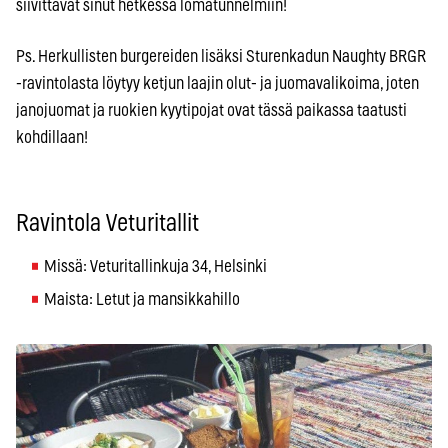
siivittävät sinut hetkessä lomatunnelmiin!
Ps. Herkullisten burgereiden lisäksi Sturenkadun Naughty BRGR
-ravintolasta löytyy ketjun laajin olut- ja juomavalikoima, joten
janojuomat ja ruokien kyytipojat ovat tässä paikassa taatusti
kohdillaan!
Ravintola Veturitallit
Missä: Veturitallinkuja 34, Helsinki
Maista: Letut ja mansikkahillo