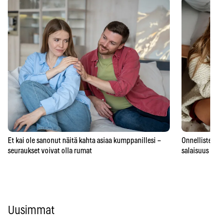
Et kai ole sanonut näitä kahta asiaa kumppanillesi –
Onnellisten 
seuraukset voivat olla rumat
salaisuus – 
Uusimmat