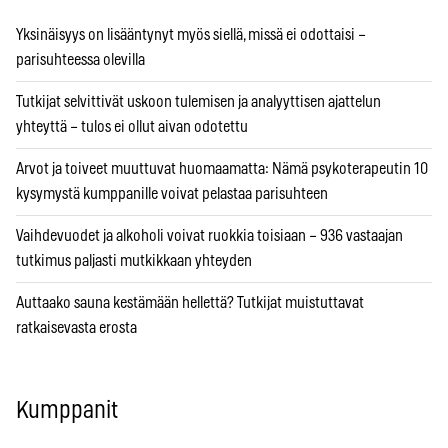
Yksinäisyys on lisääntynyt myös siellä, missä ei odottaisi –
parisuhteessa olevilla
Tutkijat selvittivät uskoon tulemisen ja analyyttisen ajattelun
yhteyttä – tulos ei ollut aivan odotettu
Arvot ja toiveet muuttuvat huomaamatta: Nämä psykoterapeutin 10
kysymystä kumppanille voivat pelastaa parisuhteen
Vaihdevuodet ja alkoholi voivat ruokkia toisiaan – 936 vastaajan
tutkimus paljasti mutkikkaan yhteyden
Auttaako sauna kestämään hellettä? Tutkijat muistuttavat
ratkaisevasta erosta
Kumppanit