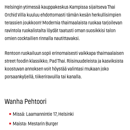
Helsingin ytimessä kauppakeskus Kampissa sijaitseva Thai
Orchid Villa kuuluu ehdottomasti tämän kesän herkullisimpien
terassien joukkoon! Modernia thaimaalaista ruokaa tarjoilevan
ravintola ruokalistalta löydät taatusti oman suosikkisi talon
omien cocktailien rinnalla nautittavaksi.
Rentoon ruokailuun sopii erinomaisesti vaikkapa thaimaalaisen
street foodin klassikko; Pad Thai. Riisinuudeleista ja kasviksista
koostuvan annoksen voit höystää valintasi mukaan joko
porsaankyljellä, tiikeriravuilla tai kanalla.
Wanha Pehtoori
Missä: Laamannintie 17, Helsinki
Maista: Mestarin Burger