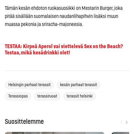
Tämän kesän ehdoton ruokasuosikki on Mestarin Burger, joka
pitää sisällään suomalaisen naudanlihapihvin lisäksi muun
muassa pekonia ja sriracha-majoneesia.
TESTAA: Kirpeä Aperol vai viettelevä Sex on the Beach?
Testaa, mikä kesädrinkki olet!
Helsingin parhaat terassit
kesän parhaat terassit
Terassiopas
terassiruoat
terassit helsinki
‹
›
Suosittelemme