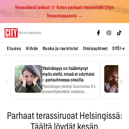
Terassikesä jatkuu! 🍺 Katso parhaat menovinkit Cityn
Terassioppaasta →
Skip
Tätä et odottanut
to
content
Etusivu
Viihde
Ruoka ja ravintolat
Ihmissuhteet
SYÖ!-vii
Yksinäisyys on lisääntynyt
myös siellä, missä ei odottaisi
‹
›
– parisuhteessa olevilla
Yksinäisyys yleistyi Suomessa 8,5
prosenttiyksikköä neljässä
vuodessa. Se…
Parhaat terassiruoat Helsingissä:
Täältä löydät kesän