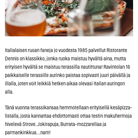
Italialaisen ruoan faneja jo vuodesta 1985 palvellut Ristorante
Dennis on klassikko, jonka ruoka maistuu hyvältä aina, mutta
erityisen hyvältä se maistuu terassilla nautittuna! Ravintolan 16
paikkaiselle terassille aurinko paistaa sopivasti juuri päivällä ja
illalla, joten voit leikkiä hetken aikaa olevasi Italian auringon
alla.
Tänä vuonna terassikansaa hemmotellaan erityisellä kesäpizza-
listalla, josta kannattaa ehdottomasti ottaa testin makuhermoja
hivelevä Strove. Jokirapuja, Burrata-mozzarellaa ja
parmankinkkua…nam!