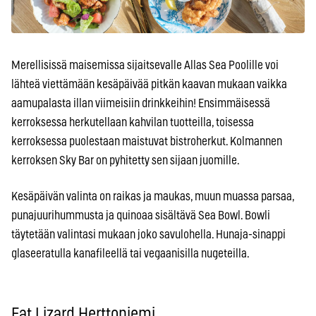
Merellisissä maisemissa sijaitsevalle Allas Sea Poolille voi
lähteä viettämään kesäpäivää pitkän kaavan mukaan vaikka
aamupalasta illan viimeisiin drinkkeihin! Ensimmäisessä
kerroksessa herkutellaan kahvilan tuotteilla, toisessa
kerroksessa puolestaan maistuvat bistroherkut. Kolmannen
kerroksen Sky Bar on pyhitetty sen sijaan juomille.
Kesäpäivän valinta on raikas ja maukas, muun muassa parsaa,
punajuurihummusta ja quinoaa sisältävä Sea Bowl. Bowli
täytetään valintasi mukaan joko savulohella. Hunaja-sinappi
glaseeratulla kanafileellä tai vegaanisilla nugeteilla.
Fat Lizard Herttoniemi