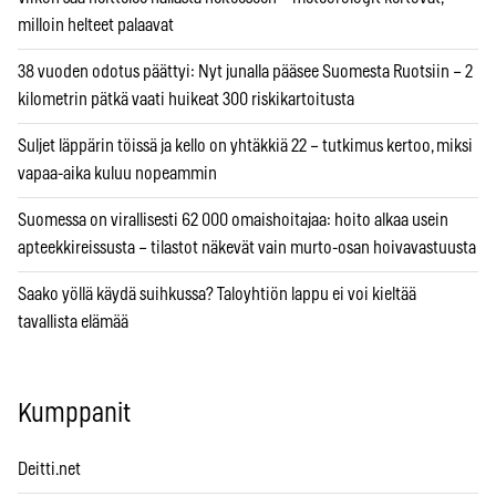
milloin helteet palaavat
38 vuoden odotus päättyi: Nyt junalla pääsee Suomesta Ruotsiin – 2
kilometrin pätkä vaati huikeat 300 riskikartoitusta
Suljet läppärin töissä ja kello on yhtäkkiä 22 – tutkimus kertoo, miksi
vapaa-aika kuluu nopeammin
Suomessa on virallisesti 62 000 omaishoitajaa: hoito alkaa usein
apteekkireissusta – tilastot näkevät vain murto-osan hoivavastuusta
Saako yöllä käydä suihkussa? Taloyhtiön lappu ei voi kieltää
tavallista elämää
Kumppanit
Deitti.net