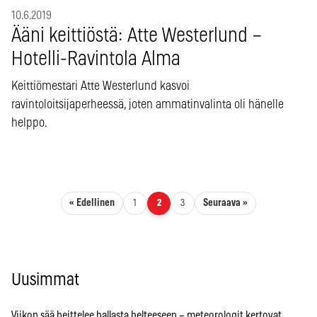
10.6.2019
Ääni keittiöstä: Atte Westerlund –
Hotelli-Ravintola Alma
Keittiömestari Atte Westerlund kasvoi
ravintoloitsijaperheessä, joten ammatinvalinta oli hänelle
helppo.
Artikkelien sivutus
« Edellinen
Seuraava »
1
2
3
Uusimmat
Viikon sää heittelee hallasta helteeseen – meteorologit kertovat,