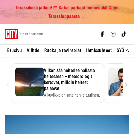
Terassikesä jatkuu! 🍺 Katso parhaat menovinkit Cityn
Terassioppaasta →
Skip
Tätä et odottanut
to
content
Etusivu
Viihde
Ruoka ja ravintolat
Ihmissuhteet
SYÖ!-vii
Viikon sää heittelee hallasta
helteeseen – meteorologit
‹
›
kertovat, milloin helteet
palaavat
Alkuviikko on sateinen ja tuulinen,
ja pohjoisessa voi…