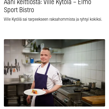
Ääni keittiöstä: Ville Kytölä – Elmo
Sport Bistro
Ville Kytölä sai tarpeekseen raksahommista ja ryhtyi kokiksi.