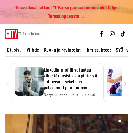
Terassikesä jatkuu! 🍺 Katso parhaat menovinkit Cityn
Terassioppaasta →
Skip
Tätä et odottanut
to
content
Etusivu
Viihde
Ruoka ja ravintolat
Ihmissuhteet
SYÖ!-vii
LinkedIn-profiili voi antaa
vihjeitä narsistisista piirteistä
‹
›
– ilmeisin itsekehu ei
paljastanut juuri mitään
Näkyvin itsekehu ei ennustanut
narsistisia piirteitä.