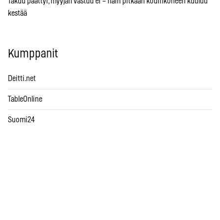
Takuu päättyi, myyjän vastuu ei – näin pitkään kodinkoneen kuuluu
kestää
Kumppanit
Deitti.net
TableOnline
Suomi24