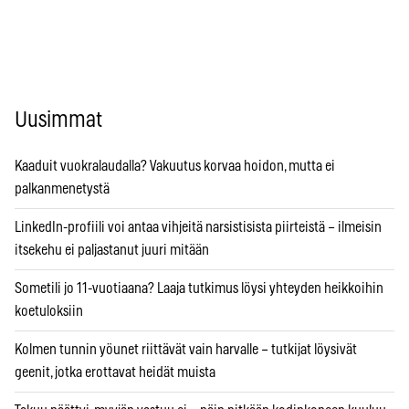
Uusimmat
Kaaduit vuokralaudalla? Vakuutus korvaa hoidon, mutta ei
palkanmenetystä
LinkedIn-profiili voi antaa vihjeitä narsistisista piirteistä – ilmeisin
itsekehu ei paljastanut juuri mitään
Sometili jo 11-vuotiaana? Laaja tutkimus löysi yhteyden heikkoihin
koetuloksiin
Kolmen tunnin yöunet riittävät vain harvalle – tutkijat löysivät
geenit, jotka erottavat heidät muista