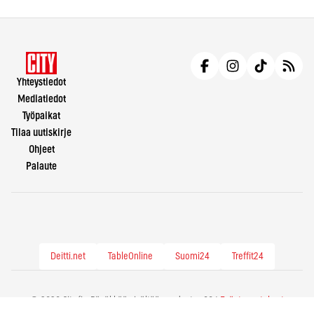
Yhteystiedot
Mediatiedot
Työpaikat
Tilaa uutiskirje
Ohjeet
Palaute
Deitti.net
TableOnline
Suomi24
Treffit24
© 2026 City.fi - Räväkkää sisältöä vuodesta -86 |
Evästeasetukset