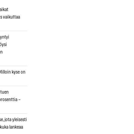
aikat
s vaikuttaa
syntyi
öysi
en
illoin kyse on
otuen
prosenttia –
, jota yleisesti
 kuka lankeaa