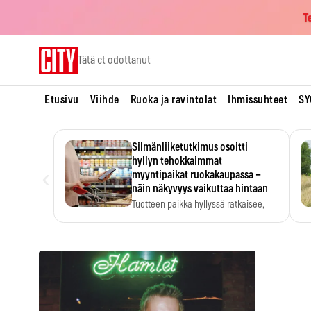
T
Skip
Tätä et odottanut
to
content
Etusivu
Viihde
Ruoka ja ravintolat
Ihmissuhteet
SY
Silmänliiketutkimus osoitti
hyllyn tehokkaimmat
‹
myyntipaikat ruokakaupassa –
näin näkyvyys vaikuttaa hintaan
Tuotteen paikka hyllyssä ratkaisee,
huomataanko se. Kauppiaat
hyödyntävät…