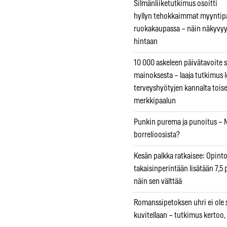
Silmänliiketutkimus osoitti
hyllyn tehokkaimmat myyntip
ruokakaupassa – näin näkyvyy
hintaan
10 000 askeleen päivätavoite 
mainoksesta – laaja tutkimus l
terveyshyötyjen kannalta tois
merkkipaalun
Punkin purema ja punoitus – M
borrelioosista?
Kesän palkka ratkaisee: Opint
takaisinperintään lisätään 7,5 
näin sen välttää
Romanssipetoksen uhri ei ole se
kuvitellaan – tutkimus kertoo,