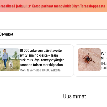
erassikesä jatkuu! 🍺 Katso parhaat menovinkit Cityn Terassioppaasta
Ö!-viikot
10 000 askeleen päivätavoite
Pun
syntyi mainoksesta – laaja
Mill
tutkimus löysi terveyshyötyjen
THL:
kannalta toisen merkkipaalun
punk
Moni tavoittelee 10 000 askelta
kym
päivässä, vaikka luku…
Uusimmat