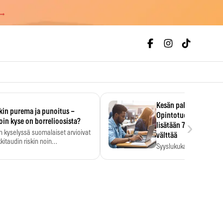
 →
Kesän palkka ratkaise
kin purema ja punoitus –
Opintotuen takaisinp
›
oin kyse on borrelioosista?
lisätään 7,5 prosentti
n kyselyssä suomalaiset arvioivat
välttää
kitaudin riskin noin
Syyslukukauden tukikuu
menkertaiseksi…
määrä ratkeaa sillä, mit
ehti…