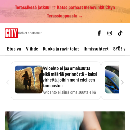
Terassikesä jatkuu! 🍺 Katso parhaat menovinkit Cityn
Terassioppaasta →
Skip
Tätä et odottanut
to
content
Etusivu
Viihde
Ruoka ja ravintolat
Ihmissuhteet
SYÖ!-vii
Avioehto ei jaa omaisuutta
eikä määrää perinnöstä – kaksi
‹
›
virhettä, joihin moni edelleen
kompastuu
Avioehto ei siirrä omaisuutta eikä
ratkaise perintöasioita.