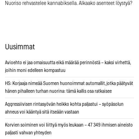
Nuoriso rehvastelee kannabiksella. Alkaako asenteet löystyä?
Uusimmat
Avioehto ei jaa omaisuutta eikä määrää perinnöstä – kaksi virhettä,
joihin moni edelleen kompastuu
HS: Korjaaja nimeää Suomen huonoimmat automallit, jotka päätyvät
hänen pihalleen turhan nuorina: tämä kallis osa ratkaisee
Aggressiivisen rintasyövän heikko kohta paljastui – syöpäsolun
ahneus voi kääntyä sitä itseään vastaan
Korvien soiminen voi liittyä myös leukaan – 47 349 ihmisen aineisto
paljasti vahvan yhteyden