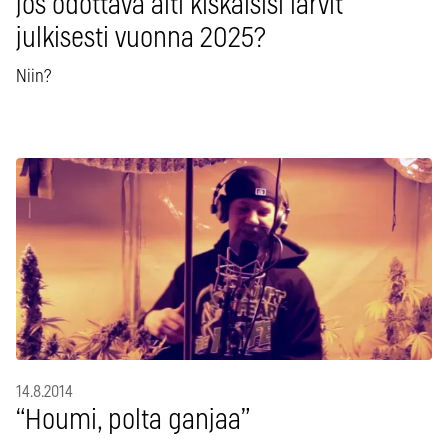
jos odottava äiti kiskaisisi lärvit
julkisesti vuonna 2025?
Niin?
14.8.2014
“Houmi, polta ganjaa”