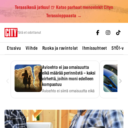
Terassikesä jatkuu! 🍺 Katso parhaat menovinkit Cityn
Terassioppaasta →
Skip
Tätä et odottanut
to
content
Etusivu
Viihde
Ruoka ja ravintolat
Ihmissuhteet
SYÖ!-vii
Avioehto ei jaa omaisuutta
eikä määrää perinnöstä – kaksi
‹
›
virhettä, joihin moni edelleen
kompastuu
Avioehto ei siirrä omaisuutta eikä
ratkaise perintöasioita.