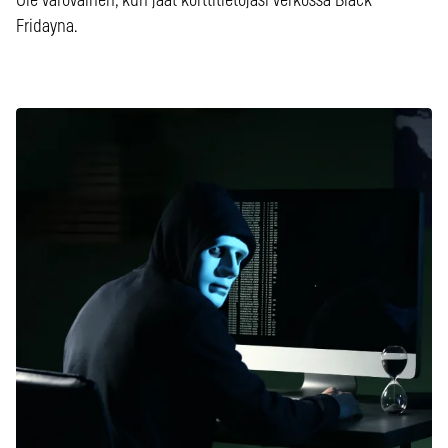
Ole varovainen, kun jaat korttitietojasi verkossa Black
Fridayna.