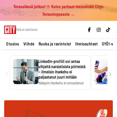
Terassikesä jatkuu! 🍺 Katso parhaat menovinkit Cityn
Terassioppaasta →
Skip
Tätä et odottanut
to
content
Etusivu
Viihde
Ruoka ja ravintolat
Ihmissuhteet
SYÖ!-vii
LinkedIn-profiili voi antaa
vihjeitä narsistisista piirteistä
‹
›
– ilmeisin itsekehu ei
paljastanut juuri mitään
Näkyvin itsekehu ei ennustanut
narsistisia piirteitä.