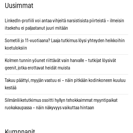
Uusimmat
LinkedIn-profiili voi antaa vihjeitä narsistisista piirteistä – ilmeisin
itsekehu ei paljastanut juuri mitään
Sometili jo 11-vuotiaana? Laaja tutkimus löysi yhteyden heikkoihin
koetuloksiin
Kolmen tunnin yöunet riittävät vain harvalle – tutkijat löysivät
geenit, jotka erottavat heidät muista
Takuu päättyi, myyjän vastuu ei – näin pitkään kodinkoneen kuuluu
kestää
Silmänliiketutkimus osoitti hyllyn tehokkaimmat myyntipaikat
ruokakaupassa – näin näkyvyys vaikuttaa hintaan
Kumppanit