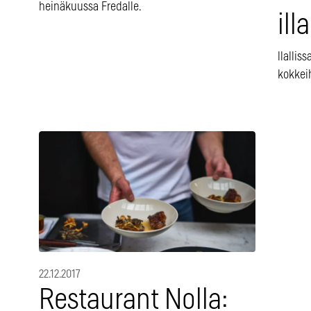
heinäkuussa Fredalle.
ill
llallis
kokkei
22.12.2017
Restaurant Nolla: