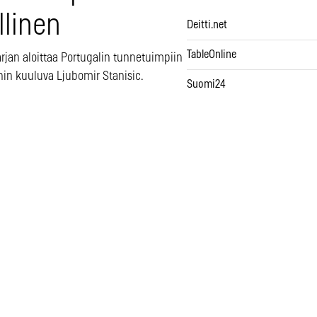
allinen
Deitti.net
TableOnline
sarjan aloittaa Portugalin tunnetuimpiin
hin kuuluva Ljubomir Stanisic.
Suomi24