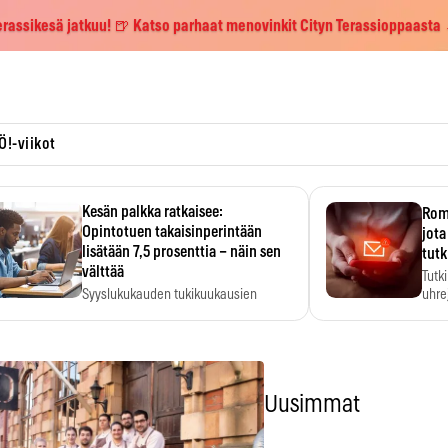
erassikesä jatkuu! 🍺 Katso parhaat menovinkit Cityn Terassioppaasta
Ö!-viikot
Kesän palkka ratkaisee:
Roma
Opintotuen takaisinperintään
jota
lisätään 7,5 prosenttia – näin sen
tutk
välttää
Tutk
Syyslukukauden tukikuukausien
uhrej
määrä ratkeaa sillä, mitä kesällä
ehti…
Uusimmat