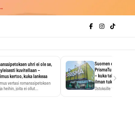
 →
Suomen ensimmäine
nssipetoksen uhri ei ole se,
PrismaTukku avautui 
 yleisesti kuvitellaan –
›
– kuka tahansa pääsee
imus kertoo, kuka lankeaa
ilman tukkukorttia
imus vertasi romanssipetoksen
a heihin, joita ei ollut…
Ostoksille tarvitse tukku
yksikköhinta kannattaa t