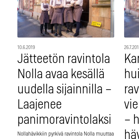
10.6.2019
26.7.20
Jätteetön ravintola
Ka
Nolla avaa kesällä
hu
uudella sijainnilla –
rav
Laajenee
vie
panimoravintolaksi
– 
hä
Nollahävikkiin pyrkivä ravintola Nolla muuttaa