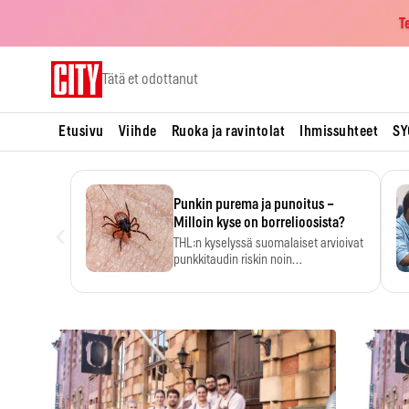
T
Skip
Tätä et odottanut
to
content
Etusivu
Viihde
Ruoka ja ravintolat
Ihmissuhteet
SY
Punkin purema ja punoitus –
‹
Milloin kyse on borrelioosista?
THL:n kyselyssä suomalaiset arvioivat
punkkitaudin riskin noin
kymmenkertaiseksi…