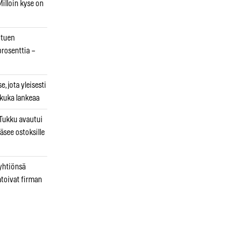
illoin kyse on
otuen
prosenttia –
, jota yleisesti
 kuka lankeaa
ukku avautui
äsee ostoksille
 yhtiönsä
atoivat firman