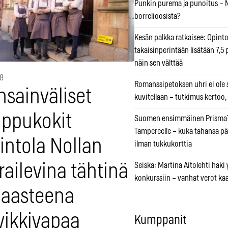
Punkin purema ja punoitus – M
borrelioosista?
Kesän palkka ratkaisee: Opint
takaisinperintään lisätään 7,5 
näin sen välttää
18
Romanssipetoksen uhri ei ole se
nsainväliset
kuvitellaan – tutkimus kertoo,
ippukokit
Suomen ensimmäinen PrismaT
Tampereelle – kuka tahansa pä
intola Nollan
ilman tukkukorttia
railevina tähtinä
Seiska: Martina Aitolehti haki
konkurssiin – vanhat verot ka
haasteena
vikkivapaa
Kumppanit