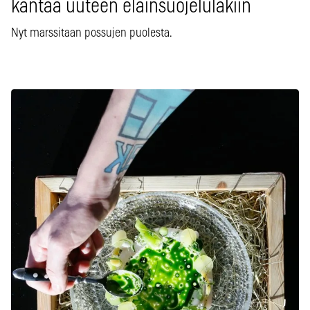
kantaa uuteen eläinsuojelulakiin
Nyt marssitaan possujen puolesta.