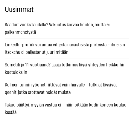
Uusimmat
Kaaduit vuokralaudalla? Vakuutus korvaa hoidon, mutta ei
palkanmenetystä
LinkedIn-profiili voi antaa vihjeitä narsistisista piirteistä – ilmeisin
itsekehu ei paljastanut juuri mitään
Sometili jo 11-vuotiaana? Laaja tutkimus löysi yhteyden heikkoihin
koetuloksiin
Kolmen tunnin yöunet riittävät vain harvalle – tutkijat löysivät
geenit, jotka erottavat heidät muista
Takuu päättyi, myyjän vastuu ei – näin pitkään kodinkoneen kuuluu
kestää