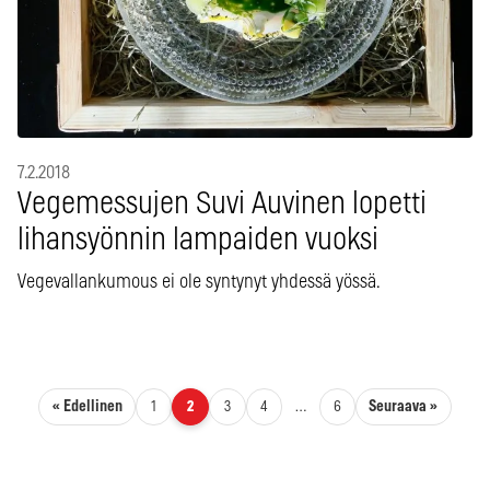
7.2.2018
Vegemessujen Suvi Auvinen lopetti
lihansyönnin lampaiden vuoksi
Vegevallankumous ei ole syntynyt yhdessä yössä.
Artikkelien sivutus
« Edellinen
Seuraava »
1
2
3
4
…
6