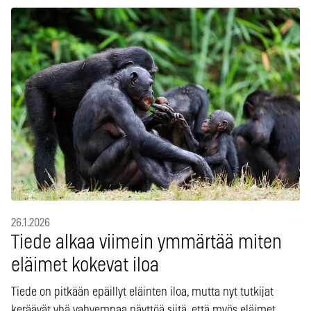
26.1.2026
Tiede alkaa viimein ymmärtää miten
eläimet kokevat iloa
Tiede on pitkään epäillyt eläinten iloa, mutta nyt tutkijat
keräävät yhä vahvempaa näyttöä siitä, että myös eläimet