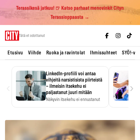
Terassikesä jatkuu! 🍺 Katso parhaat menovinkit Cityn
Terassioppaasta →
Skip
Tätä et odottanut
to
content
Etusivu
Viihde
Ruoka ja ravintolat
Ihmissuhteet
SYÖ!-vii
LinkedIn-profiili voi antaa
vihjeitä narsistisista piirteistä
‹
›
– ilmeisin itsekehu ei
paljastanut juuri mitään
Näkyvin itsekehu ei ennustanut
narsistisia piirteitä.