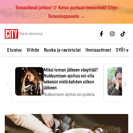
Terassikesä jatkuu! 🍺 Katso parhaat menovinkit Cityn
Terassioppaasta →
Skip
Tätä et odottanut
to
content
Etusivu
Viihde
Ruoka ja ravintolat
Ihmissuhteet
SYÖ!-vii
Miksi loman jälkeen väsyttää?
Nukkumisen ajoitus voi olla
‹
›
sekaisin vielä kahden viikon
jälkeen
Nukkumisen ajoitus voi poiketa
totutusta vielä 15 päivän…