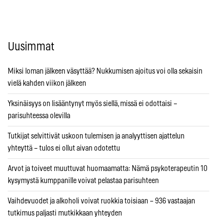
Uusimmat
Miksi loman jälkeen väsyttää? Nukkumisen ajoitus voi olla sekaisin
vielä kahden viikon jälkeen
Yksinäisyys on lisääntynyt myös siellä, missä ei odottaisi –
parisuhteessa olevilla
Tutkijat selvittivät uskoon tulemisen ja analyyttisen ajattelun
yhteyttä – tulos ei ollut aivan odotettu
Arvot ja toiveet muuttuvat huomaamatta: Nämä psykoterapeutin 10
kysymystä kumppanille voivat pelastaa parisuhteen
Vaihdevuodet ja alkoholi voivat ruokkia toisiaan – 936 vastaajan
tutkimus paljasti mutkikkaan yhteyden