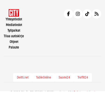
Yhteystiedot
Mediatiedot
Työpaikat
Tilaa uutiskirje
Ohjeet
Palaute
Deitti.net
TableOnline
Suomi24
Treffit24
© 2026 City.fi - Räväkkää sisältöä vuodesta -86 |
Evästeasetukset