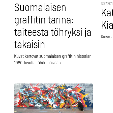
30.7.201
Suomalaisen
Ka
graffitin tarina:
Ki
taiteesta töhryksi ja
Kiasma 
takaisin
Kuvat kertovat suomalaisen graffitin historian
1980-luvulta tähän päivään.