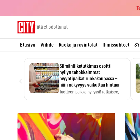
T
Skip
Tätä et odottanut
to
content
Etusivu
Viihde
Ruoka ja ravintolat
Ihmissuhteet
SY
Silmänliiketutkimus osoitti
hyllyn tehokkaimmat
‹
myyntipaikat ruokakaupassa –
näin näkyvyys vaikuttaa hintaan
Tuotteen paikka hyllyssä ratkaisee,
huomataanko se. Kauppiaat
hyödyntävät…