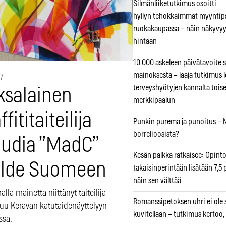
Silmänliiketutkimus osoitti
hyllyn tehokkaimmat myyntip
ruokakaupassa – näin näkyvyy
hintaan
10 000 askeleen päivätavoite 
mainoksesta – laaja tutkimus l
17
terveyshyötyjen kannalta tois
ksalainen
merkkipaalun
ffititaiteilija
Punkin purema ja punoitus – M
borrelioosista?
audia ”MadC”
Kesän palkka ratkaisee: Opint
lde Suomeen
takaisinperintään lisätään 7,5 
näin sen välttää
lla mainetta niittänyt taiteilija
Romanssipetoksen uhri ei ole se
tuu Keravan katutaidenäyttelyyn
kuvitellaan – tutkimus kertoo,
ssa.