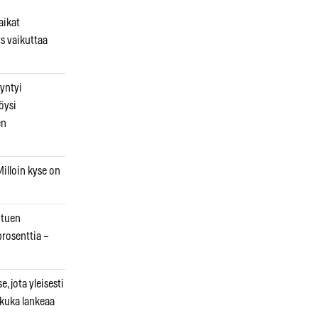
aikat
s vaikuttaa
syntyi
öysi
en
illoin kyse on
otuen
prosenttia –
, jota yleisesti
 kuka lankeaa