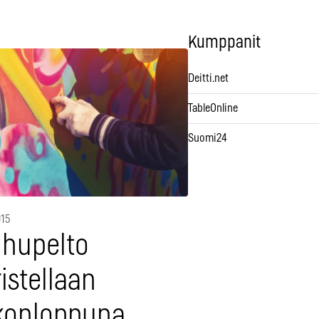
Kumppanit
Deitti.net
TableOnline
Suomi24
015
ihupelto
istellaan
ikonloppuna