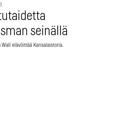
3
tutaidetta
asman seinällä
Wall elävöittää Kansalaistoria.