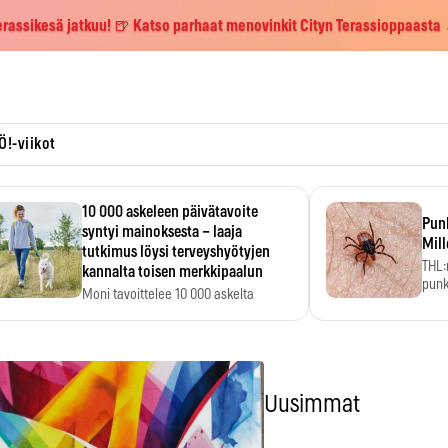
erassikesä jatkuu! 🍺 Katso parhaat menovinkit Cityn Terassioppaasta
Ö!-viikot
10 000 askeleen päivätavoite
Pun
syntyi mainoksesta – laaja
Mill
tutkimus löysi terveyshyötyjen
THL:
kannalta toisen merkkipaalun
punk
Moni tavoittelee 10 000 askelta
kym
päivässä, vaikka luku…
Uusimmat