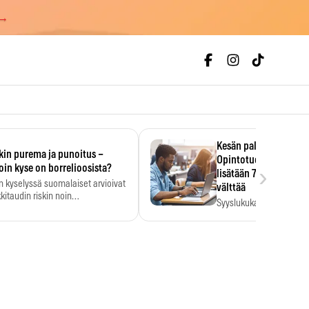
 →
Kesän palkka ratkaise
kin purema ja punoitus –
Opintotuen takaisinp
›
oin kyse on borrelioosista?
lisätään 7,5 prosentti
n kyselyssä suomalaiset arvioivat
välttää
kitaudin riskin noin
Syyslukukauden tukikuu
menkertaiseksi…
määrä ratkeaa sillä, mit
ehti…