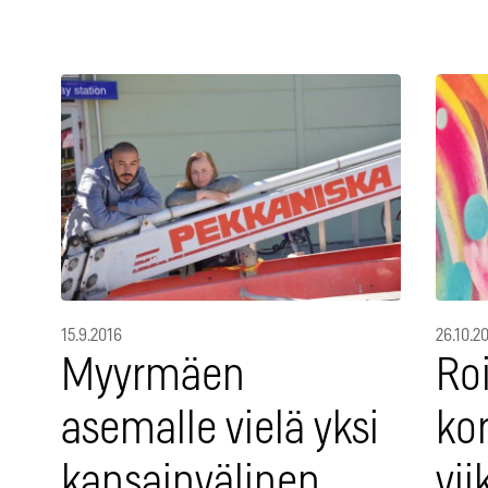
15.9.2016
26.10.2
Myyrmäen
Ro
asemalle vielä yksi
kor
kansainvälinen
vi