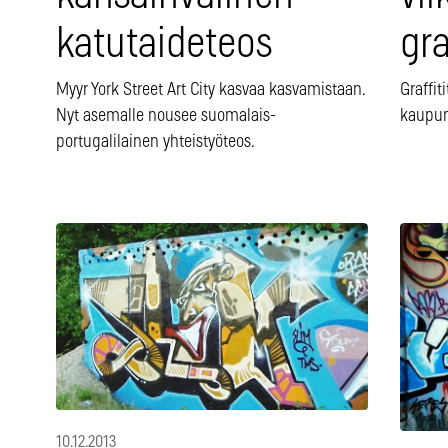
katutaideteos
gra
Myyr York Street Art City kasvaa kasvamistaan.
Graffit
Nyt asemalle nousee suomalais-
kaupun
portugalilainen yhteistyöteos.
10.12.2013