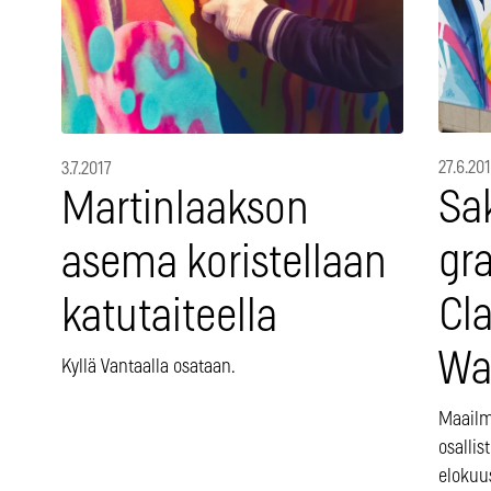
27.6.20
3.7.2017
Sa
Martinlaakson
gra
asema koristellaan
Cl
katutaiteella
Wa
Kyllä Vantaalla osataan.
Maailma
osallis
elokuu