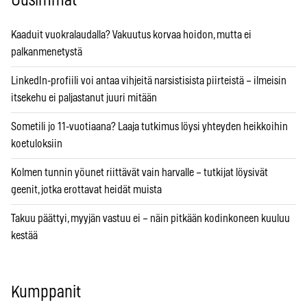
Uusimmat
Kaaduit vuokralaudalla? Vakuutus korvaa hoidon, mutta ei
palkanmenetystä
LinkedIn-profiili voi antaa vihjeitä narsistisista piirteistä – ilmeisin
itsekehu ei paljastanut juuri mitään
Sometili jo 11-vuotiaana? Laaja tutkimus löysi yhteyden heikkoihin
koetuloksiin
Kolmen tunnin yöunet riittävät vain harvalle – tutkijat löysivät
geenit, jotka erottavat heidät muista
Takuu päättyi, myyjän vastuu ei – näin pitkään kodinkoneen kuuluu
kestää
Kumppanit