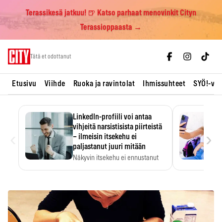
Terassikesä jatkuu! 🍺 Katso parhaat menovinkit Cityn
Terassioppaasta →
Skip
Tätä et odottanut
to
content
Etusivu
Viihde
Ruoka ja ravintolat
Ihmissuhteet
SYÖ!-vii
LinkedIn-profiili voi antaa
vihjeitä narsistisista piirteistä
‹
›
– ilmeisin itsekehu ei
paljastanut juuri mitään
Näkyvin itsekehu ei ennustanut
narsistisia piirteitä.