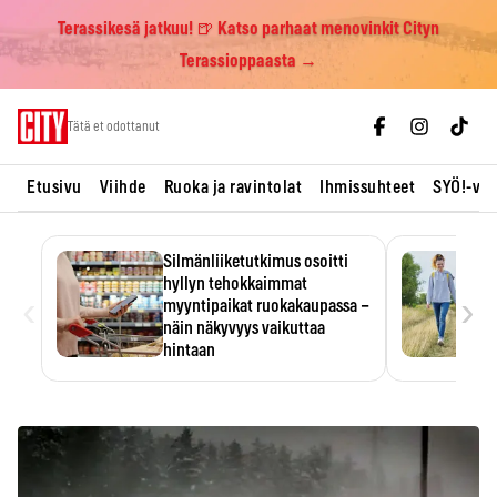
Terassikesä jatkuu! 🍺 Katso parhaat menovinkit Cityn
Terassioppaasta →
Skip
Tätä et odottanut
to
content
Etusivu
Viihde
Ruoka ja ravintolat
Ihmissuhteet
SYÖ!-vii
Silmänliiketutkimus osoitti
hyllyn tehokkaimmat
‹
›
myyntipaikat ruokakaupassa –
näin näkyvyys vaikuttaa
hintaan
Tuotteen paikka hyllyssä
ratkaisee, huomataanko se.
Kauppiaat hyödyntävät…