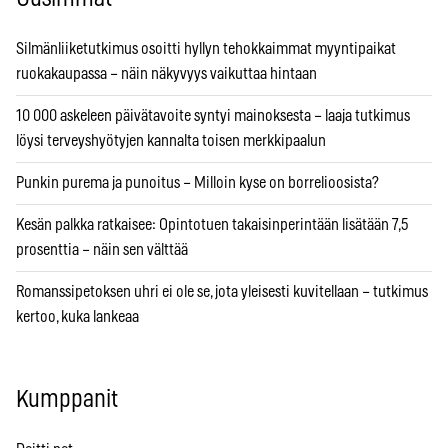
Silmänliiketutkimus osoitti hyllyn tehokkaimmat myyntipaikat
ruokakaupassa – näin näkyvyys vaikuttaa hintaan
10 000 askeleen päivätavoite syntyi mainoksesta – laaja tutkimus
löysi terveyshyötyjen kannalta toisen merkkipaalun
Punkin purema ja punoitus – Milloin kyse on borrelioosista?
Kesän palkka ratkaisee: Opintotuen takaisinperintään lisätään 7,5
prosenttia – näin sen välttää
Romanssipetoksen uhri ei ole se, jota yleisesti kuvitellaan – tutkimus
kertoo, kuka lankeaa
Kumppanit