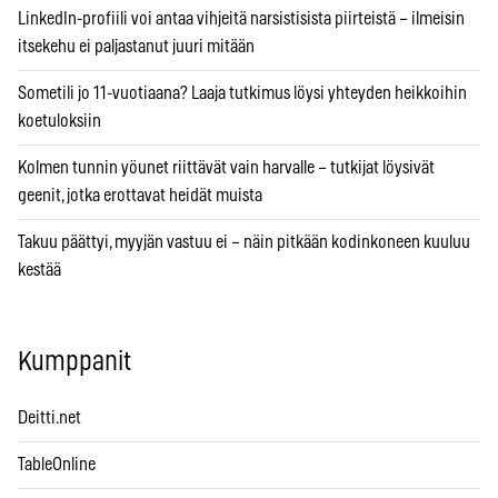
LinkedIn-profiili voi antaa vihjeitä narsistisista piirteistä – ilmeisin
itsekehu ei paljastanut juuri mitään
Sometili jo 11-vuotiaana? Laaja tutkimus löysi yhteyden heikkoihin
koetuloksiin
Kolmen tunnin yöunet riittävät vain harvalle – tutkijat löysivät
geenit, jotka erottavat heidät muista
Takuu päättyi, myyjän vastuu ei – näin pitkään kodinkoneen kuuluu
kestää
Kumppanit
Deitti.net
TableOnline