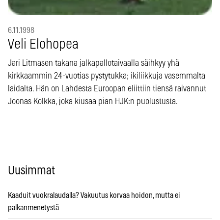
6.11.1998
Veli Elohopea
Jari Litmasen takana jalkapallotaivaalla säihkyy yhä
kirkkaammin 24-vuotias pystytukka; ikiliikkuja vasemmalta
laidalta. Hän on Lahdesta Euroopan eliittiin tiensä raivannut
Joonas Kolkka, joka kiusaa pian HJK:n puolustusta.
Uusimmat
Kaaduit vuokralaudalla? Vakuutus korvaa hoidon, mutta ei
palkanmenetystä