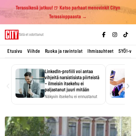
Terassikesä jatkuu! 🍺 Katso parhaat menovinkit Cityn
Terassioppaasta →
Skip
Tätä et odottanut
to
content
Etusivu
Viihde
Ruoka ja ravintolat
Ihmissuhteet
SYÖ!-vii
LinkedIn-profiili voi antaa
vihjeitä narsistisista piirteistä
‹
›
– ilmeisin itsekehu ei
paljastanut juuri mitään
Näkyvin itsekehu ei ennustanut
narsistisia piirteitä.