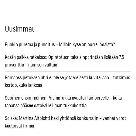
Uusimmat
Punkin purema ja punoitus – Milloin kyse on borrelioosista?
Kesän palkka ratkaisee: Opintotuen takaisinperintään lisätään 7,5
prosenttia – näin sen välttää
Romanssipetoksen uhri ei ole se, jota yleisesti kuvitellaan – tutkimus
kertoo, kuka lankeaa
Suomen ensimmäinen PrismaTukku avautui Tampereelle – kuka
tahansa pääsee ostoksille ilman tukkukorttia
Seiska: Martina Aitolehti haki yhtiönsä konkurssiin – vanhat verot
kaatoivat firman