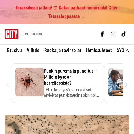
Terassikesä jatkuu! 🍺 Katso parhaat menovinkit Cityn
Terassioppaasta →
Skip
Tätä et odottanut
to
content
Etusivu
Viihde
Ruoka ja ravintolat
Ihmissuhteet
SYÖ!-vii
Punkin purema ja punoitus –
Milloin kyse on
‹
›
borrelioosista?
THL:n kyselyssä suomalaiset
arvioivat punkkitaudin riskin noin
kymmenkertaiseksi…