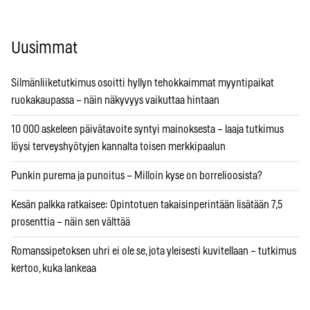
Uusimmat
Silmänliiketutkimus osoitti hyllyn tehokkaimmat myyntipaikat
ruokakaupassa – näin näkyvyys vaikuttaa hintaan
10 000 askeleen päivätavoite syntyi mainoksesta – laaja tutkimus
löysi terveyshyötyjen kannalta toisen merkkipaalun
Punkin purema ja punoitus – Milloin kyse on borrelioosista?
Kesän palkka ratkaisee: Opintotuen takaisinperintään lisätään 7,5
prosenttia – näin sen välttää
Romanssipetoksen uhri ei ole se, jota yleisesti kuvitellaan – tutkimus
kertoo, kuka lankeaa