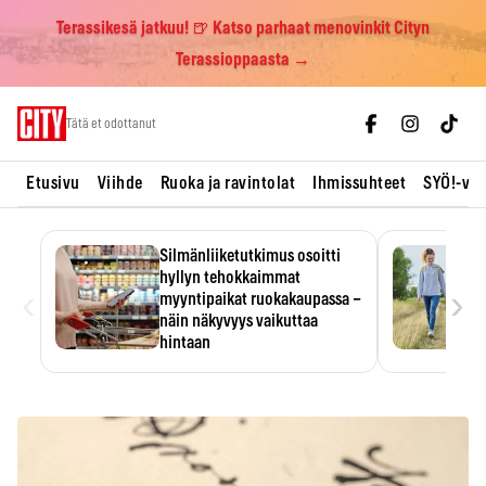
Terassikesä jatkuu! 🍺 Katso parhaat menovinkit Cityn
Terassioppaasta →
Skip
Tätä et odottanut
to
content
Etusivu
Viihde
Ruoka ja ravintolat
Ihmissuhteet
SYÖ!-vii
Silmänliiketutkimus osoitti
hyllyn tehokkaimmat
‹
›
myyntipaikat ruokakaupassa –
näin näkyvyys vaikuttaa
hintaan
Tuotteen paikka hyllyssä
ratkaisee, huomataanko se.
Kauppiaat hyödyntävät…