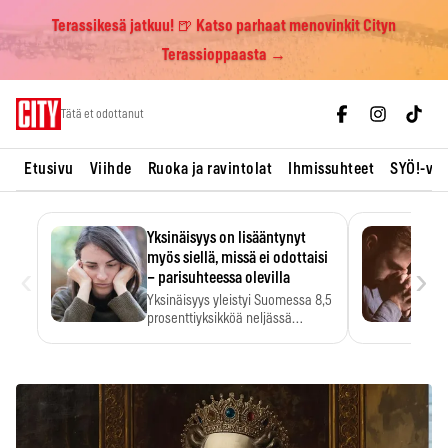
Terassikesä jatkuu! 🍺 Katso parhaat menovinkit Cityn
Terassioppaasta →
Skip
Tätä et odottanut
to
content
Etusivu
Viihde
Ruoka ja ravintolat
Ihmissuhteet
SYÖ!-vii
Yksinäisyys on lisääntynyt
myös siellä, missä ei odottaisi
‹
›
– parisuhteessa olevilla
Yksinäisyys yleistyi Suomessa 8,5
prosenttiyksikköä neljässä
vuodessa. Se…