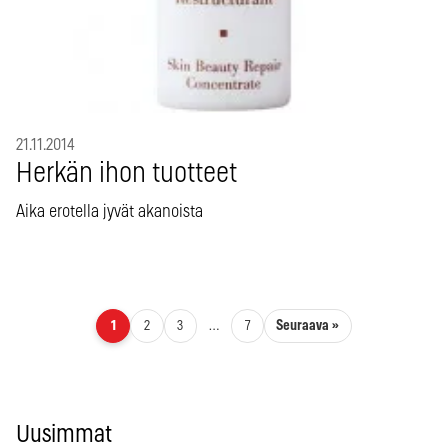
21.11.2014
Herkän ihon tuotteet
Aika erotella jyvät akanoista
Artikkelien sivutus
Seuraava »
1
2
3
…
7
Uusimmat