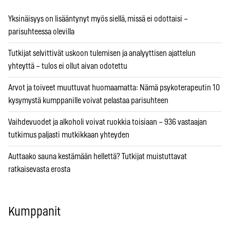
Yksinäisyys on lisääntynyt myös siellä, missä ei odottaisi –
parisuhteessa olevilla
Tutkijat selvittivät uskoon tulemisen ja analyyttisen ajattelun
yhteyttä – tulos ei ollut aivan odotettu
Arvot ja toiveet muuttuvat huomaamatta: Nämä psykoterapeutin 10
kysymystä kumppanille voivat pelastaa parisuhteen
Vaihdevuodet ja alkoholi voivat ruokkia toisiaan – 936 vastaajan
tutkimus paljasti mutkikkaan yhteyden
Auttaako sauna kestämään hellettä? Tutkijat muistuttavat
ratkaisevasta erosta
Kumppanit