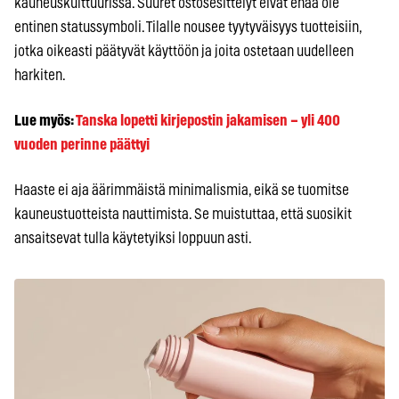
kauneuskulttuurissa. Suuret ostosesittelyt eivät enää ole
entinen statussymboli. Tilalle nousee tyytyväisyys tuotteisiin,
jotka oikeasti päätyvät käyttöön ja joita ostetaan uudelleen
harkiten.
Lue myös:
Tanska lopetti kirjepostin jakamisen – yli 400
vuoden perinne päättyi
Haaste ei aja äärimmäistä minimalismia, eikä se tuomitse
kauneustuotteista nauttimista. Se muistuttaa, että suosikit
ansaitsevat tulla käytetyiksi loppuun asti.