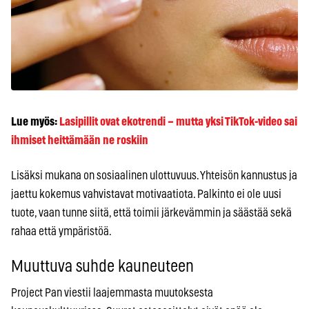
Lue myös:
Lasipillit ovat ekotrendi – mutta yksi TikTok-video sai
ihmiset heittämään ne roskiin
Lisäksi mukana on sosiaalinen ulottuvuus. Yhteisön kannustus ja
jaettu kokemus vahvistavat motivaatiota. Palkinto ei ole uusi
tuote, vaan tunne siitä, että toimii järkevämmin ja säästää sekä
rahaa että ympäristöä.
Muuttuva suhde kauneuteen
Project Pan viestii laajemmasta muutoksesta