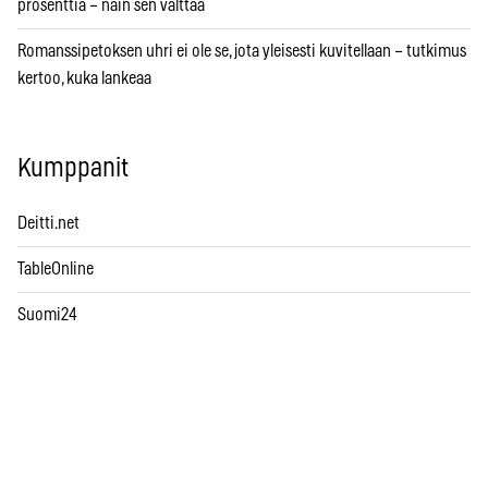
prosenttia – näin sen välttää
Romanssipetoksen uhri ei ole se, jota yleisesti kuvitellaan – tutkimus
kertoo, kuka lankeaa
Kumppanit
Deitti.net
TableOnline
Suomi24