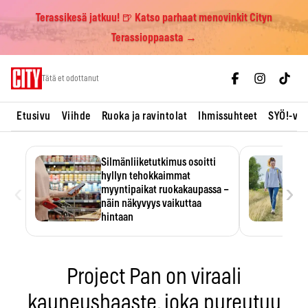
Terassikesä jatkuu! 🍺 Katso parhaat menovinkit Cityn
Terassioppaasta →
Skip
Tätä et odottanut
to
content
Etusivu
Viihde
Ruoka ja ravintolat
Ihmissuhteet
SYÖ!-vii
Silmänliiketutkimus osoitti
hyllyn tehokkaimmat
‹
›
myyntipaikat ruokakaupassa –
näin näkyvyys vaikuttaa
hintaan
Tuotteen paikka hyllyssä
ratkaisee, huomataanko se.
Kauppiaat hyödyntävät…
Project Pan on viraali
kauneushaaste, joka pureutuu