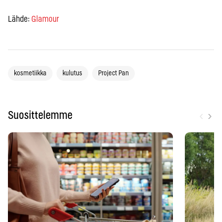
Lähde:
Glamour
kosmetiikka
kulutus
Project Pan
‹
›
Suosittelemme