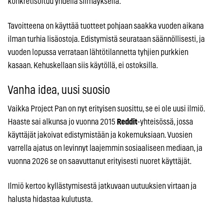
konkretisoituu yhdellä silmäyksellä.
Tavoitteena on käyttää tuotteet pohjaan saakka vuoden aikana
ilman turhia lisäostoja. Edistymistä seurataan säännöllisesti, ja
vuoden lopussa verrataan lähtötilannetta tyhjien purkkien
kasaan. Kehuskellaan siis käytöllä, ei ostoksilla.
Vanha idea, uusi suosio
Vaikka Project Pan on nyt erityisen suosittu, se ei ole uusi ilmiö.
Haaste sai alkunsa jo vuonna 2015
Reddit
-yhteisössä, jossa
käyttäjät jakoivat edistymistään ja kokemuksiaan. Vuosien
varrella ajatus on levinnyt laajemmin sosiaaliseen mediaan, ja
vuonna 2026 se on saavuttanut erityisesti nuoret käyttäjät.
Ilmiö kertoo kyllästymisestä jatkuvaan uutuuksien virtaan ja
halusta hidastaa kulutusta.