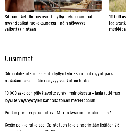
Silmänliiketutkimus osoitti hyllyn tehokkaimmat
10 000 askel
myyntipaikat ruokakaupassa – näin näkyvyys
laaja tutkim
vaikuttaa hintaan
merkkipaal
Uusimmat
Silmänliiketutkimus osoitti hyllyn tehokkaimmat myyntipaikat
ruokakaupassa – näin näkyvyys vaikuttaa hintaan
10 000 askeleen päivätavoite syntyi mainoksesta – laaja tutkimus
löysi terveyshyötyjen kannalta toisen merkkipaalun
Punkin purema ja punoitus – Milloin kyse on borrelioosista?
Kesän palkka ratkaisee: Opintotuen takaisinperintään lisätään 7,5