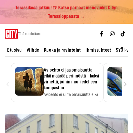
Terassikesä jatkuu! 🍺 Katso parhaat menovinkit Cityn
Terassioppaasta →
Skip
Tätä et odottanut
to
content
Etusivu
Viihde
Ruoka ja ravintolat
Ihmissuhteet
SYÖ!-vii
Avioehto ei jaa omaisuutta
eikä määrää perinnöstä – kaksi
‹
›
virhettä, joihin moni edelleen
kompastuu
Avioehto ei siirrä omaisuutta eikä
ratkaise perintöasioita.