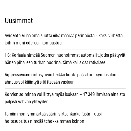
Uusimmat
Avioehto ei jaa omaisuutta eikä määrää perinnöstä – kaksi virhettä,
joihin moni edelleen kompastuu
HS: Korjaaja nimeää Suomen huonoimmat automallit, jotka päätyvät
hänen pihalleen turhan nuorina: tämä kallis osa ratkaisee
Aggressiivisen rintasyövän heikko kohta paljastui – syöpäsolun
ahneus voi kääntyä sitä itseään vastaan
Korvien soiminen voi liittyä myös leukaan – 47 349 ihmisen aineisto
paljasti vahvan yhteyden
Tämän moni ymmärtää väärin virtsankarkailusta – uusi
hoitosuositus nimeää tehokkaimman keinon