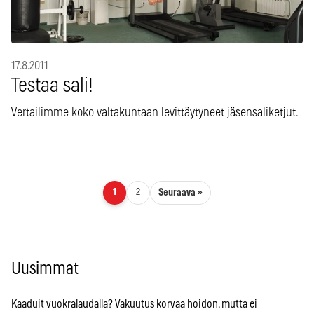
17.8.2011
Testaa sali!
Vertailimme koko valtakuntaan levittäytyneet jäsensaliketjut.
Artikkelien sivutus
Seuraava »
1
2
Uusimmat
Kaaduit vuokralaudalla? Vakuutus korvaa hoidon, mutta ei