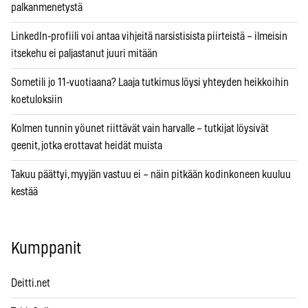
palkanmenetystä
LinkedIn-profiili voi antaa vihjeitä narsistisista piirteistä – ilmeisin
itsekehu ei paljastanut juuri mitään
Sometili jo 11-vuotiaana? Laaja tutkimus löysi yhteyden heikkoihin
koetuloksiin
Kolmen tunnin yöunet riittävät vain harvalle – tutkijat löysivät
geenit, jotka erottavat heidät muista
Takuu päättyi, myyjän vastuu ei – näin pitkään kodinkoneen kuuluu
kestää
Kumppanit
Deitti.net