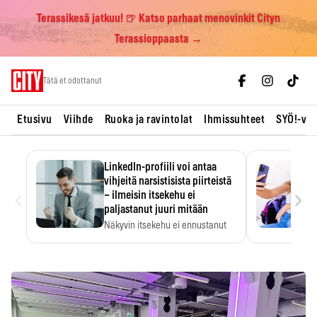
Terassikesä jatkuu! 🍺 Katso parhaat menovinkit Cityn
Terassioppaasta →
Skip
Tätä et odottanut
to
content
Etusivu
Viihde
Ruoka ja ravintolat
Ihmissuhteet
SYÖ!-vii
LinkedIn-profiili voi antaa
vihjeitä narsistisista piirteistä
‹
›
– ilmeisin itsekehu ei
paljastanut juuri mitään
Näkyvin itsekehu ei ennustanut
narsistisia piirteitä.