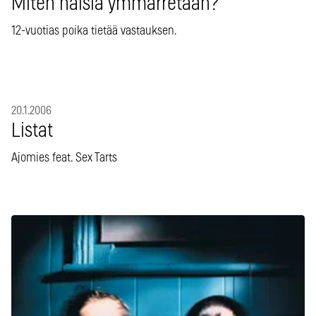
Miten naisia ymmärretään?
12-vuotias poika tietää vastauksen.
20.1.2006
Listat
Ajomies feat. Sex Tarts