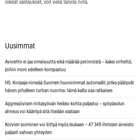
oikeat vastaukset, voit vielä tarvita niitä.
Uusimmat
Avioehto ei jaa omaisuutta eikä määrää perinnöstä – kaksi virhettä,
joihin moni edelleen kompastuu
HS: Korjaaja nimeää Suomen huonoimmat automallit, jotka päätyvät
hänen pihalleen turhan nuorina: tämä kallis osa ratkaisee
Aggressiivisen rintasyövän heikko kohta paljastui – syöpäsolun
ahneus voi kääntyä sitä itseään vastaan
Korvien soiminen voi liittyä myös leukaan – 47 349 ihmisen aineisto
paljasti vahvan yhteyden