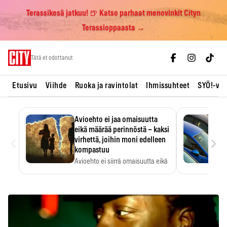
Terassikesä jatkuu! 🍺 Katso parhaat menovinkit Cityn
Terassioppaasta →
Skip
Tätä et odottanut
to
content
Etusivu
Viihde
Ruoka ja ravintolat
Ihmissuhteet
SYÖ!-vii
Avioehto ei jaa omaisuutta
eikä määrää perinnöstä – kaksi
‹
›
virhettä, joihin moni edelleen
kompastuu
Avioehto ei siirrä omaisuutta eikä
ratkaise perintöasioita.