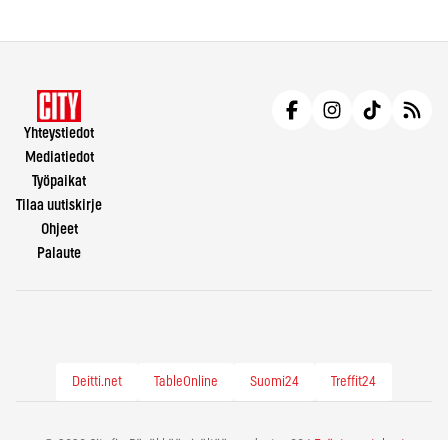
Yhteystiedot
Mediatiedot
Työpaikat
Tilaa uutiskirje
Ohjeet
Palaute
Deitti.net
TableOnline
Suomi24
Treffit24
© 2026 City.fi - Räväkkää sisältöä vuodesta -86 |
Evästeasetukset