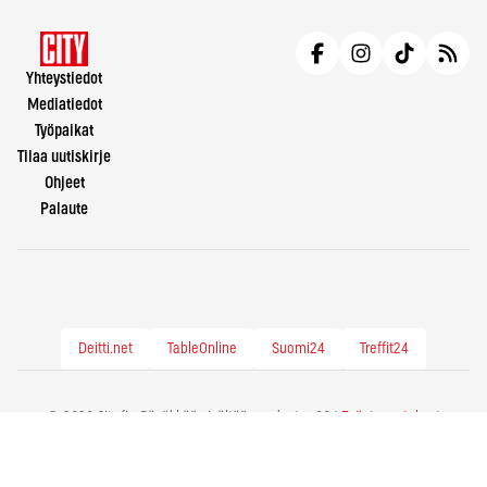
Yhteystiedot
Mediatiedot
Työpaikat
Tilaa uutiskirje
Ohjeet
Palaute
Deitti.net
TableOnline
Suomi24
Treffit24
© 2026 City.fi - Räväkkää sisältöä vuodesta -86 |
Evästeasetukset