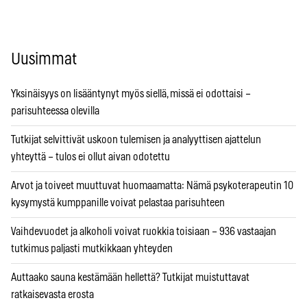
Uusimmat
Yksinäisyys on lisääntynyt myös siellä, missä ei odottaisi –
parisuhteessa olevilla
Tutkijat selvittivät uskoon tulemisen ja analyyttisen ajattelun
yhteyttä – tulos ei ollut aivan odotettu
Arvot ja toiveet muuttuvat huomaamatta: Nämä psykoterapeutin 10
kysymystä kumppanille voivat pelastaa parisuhteen
Vaihdevuodet ja alkoholi voivat ruokkia toisiaan – 936 vastaajan
tutkimus paljasti mutkikkaan yhteyden
Auttaako sauna kestämään hellettä? Tutkijat muistuttavat
ratkaisevasta erosta