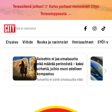
Terassikesä jatkuu! 🍺 Katso parhaat menovinkit Cityn
Terassioppaasta →
Skip
Tätä et odottanut
to
content
Etusivu
Viihde
Ruoka ja ravintolat
Ihmissuhteet
SYÖ!-vii
Avioehto ei jaa omaisuutta
eikä määrää perinnöstä – kaksi
‹
›
virhettä, joihin moni edelleen
kompastuu
Avioehto ei siirrä omaisuutta eikä
ratkaise perintöasioita.