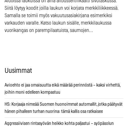
Aidoissa laukuissa on aina aitoussertifikaatti sivutaskussa.
Siitä löytyy koodit joilla laukun voi korjata merkkiliikkeessä.
Samalla se toimii myös vakuutusasiakirjana esimerkiksi
varkauden varalle. Katso laukun sisälle, merkkilaukussa
vuorikangas on parempilaatuista, saumojen…
Uusimmat
Avioehto ei jaa omaisuutta eikä määrää perinnöstä – kaksi virhettä,
joihin moni edelleen kompastuu
HS: Korjaaja nimeää Suomen huonoimmat automallit, jotka päätyvät
hänen pihalleen turhan nuorina: tämä kallis osa ratkaisee
Aggressiivisen rintasyövän heikko kohta paljastui – syöpäsolun