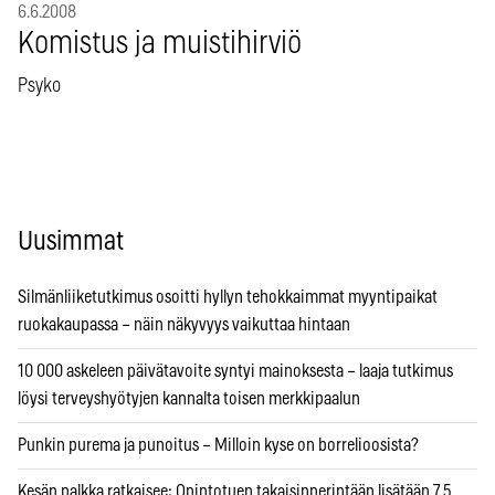
6.6.2008
Komistus ja muistihirviö
Psyko
Uusimmat
Silmänliiketutkimus osoitti hyllyn tehokkaimmat myyntipaikat
ruokakaupassa – näin näkyvyys vaikuttaa hintaan
10 000 askeleen päivätavoite syntyi mainoksesta – laaja tutkimus
löysi terveyshyötyjen kannalta toisen merkkipaalun
Punkin purema ja punoitus – Milloin kyse on borrelioosista?
Kesän palkka ratkaisee: Opintotuen takaisinperintään lisätään 7,5