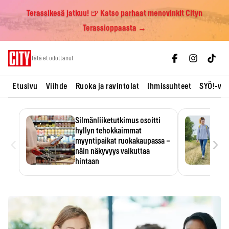
Terassikesä jatkuu! 🍺 Katso parhaat menovinkit Cityn
Terassioppaasta →
Skip
Tätä et odottanut
to
content
Etusivu
Viihde
Ruoka ja ravintolat
Ihmissuhteet
SYÖ!-vii
Silmänliiketutkimus osoitti
hyllyn tehokkaimmat
‹
›
myyntipaikat ruokakaupassa –
näin näkyvyys vaikuttaa
hintaan
Tuotteen paikka hyllyssä
ratkaisee, huomataanko se.
Kauppiaat hyödyntävät…