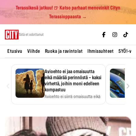
Terassikesä jatkuu! 🍺 Katso parhaat menovinkit Cityn
Terassioppaasta →
Skip
Tätä et odottanut
to
content
Etusivu
Viihde
Ruoka ja ravintolat
Ihmissuhteet
SYÖ!-vii
Avioehto ei jaa omaisuutta
eikä määrää perinnöstä – kaksi
‹
›
virhettä, joihin moni edelleen
kompastuu
Avioehto ei siirrä omaisuutta eikä
ratkaise perintöasioita.