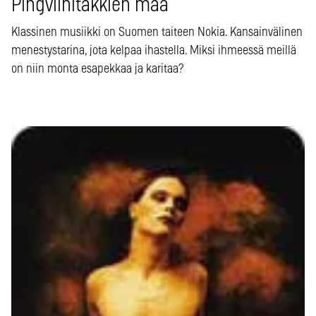
Pingviinitakkien maa
Klassinen musiikki on Suomen taiteen Nokia. Kansainvälinen
menestystarina, jota kelpaa ihastella. Miksi ihmeessä meillä
on niin monta esapekkaa ja karitaa?