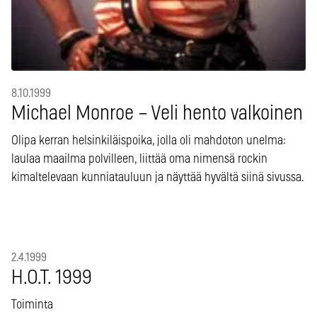
8.10.1999
Michael Monroe – Veli hento valkoinen
Olipa kerran helsinkiläispoika, jolla oli mahdoton unelma:
laulaa maailma polvilleen, liittää oma nimensä rockin
kimaltelevaan kunniatauluun ja näyttää hyvältä siinä sivussa.
2.4.1999
H.O.T. 1999
Toiminta