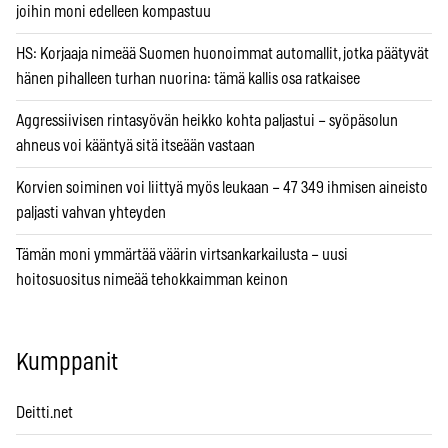
joihin moni edelleen kompastuu
HS: Korjaaja nimeää Suomen huonoimmat automallit, jotka päätyvät
hänen pihalleen turhan nuorina: tämä kallis osa ratkaisee
Aggressiivisen rintasyövän heikko kohta paljastui – syöpäsolun
ahneus voi kääntyä sitä itseään vastaan
Korvien soiminen voi liittyä myös leukaan – 47 349 ihmisen aineisto
paljasti vahvan yhteyden
Tämän moni ymmärtää väärin virtsankarkailusta – uusi
hoitosuositus nimeää tehokkaimman keinon
Kumppanit
Deitti.net