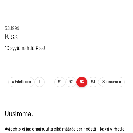
5.3.1999
Kiss
10 syytä nähdä Kiss!
Artikkelien sivutus
« Edellinen
Seuraava »
1
…
91
92
93
94
Uusimmat
Avioehto ei jaa omaisuutta eikä määrää perinnöstä – kaksi virhettä,