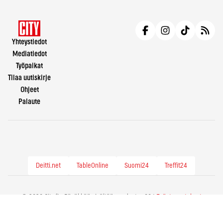
Yhteystiedot
Mediatiedot
Työpaikat
Tilaa uutiskirje
Ohjeet
Palaute
Deitti.net
TableOnline
Suomi24
Treffit24
© 2026 City.fi - Räväkkää sisältöä vuodesta -86 |
Evästeasetukset