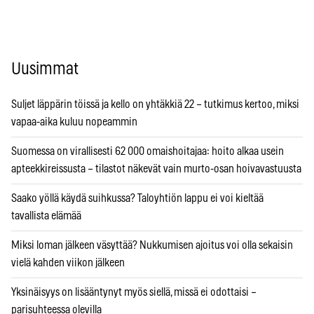
Uusimmat
Suljet läppärin töissä ja kello on yhtäkkiä 22 – tutkimus kertoo, miksi
vapaa-aika kuluu nopeammin
Suomessa on virallisesti 62 000 omaishoitajaa: hoito alkaa usein
apteekkireissusta – tilastot näkevät vain murto-osan hoivavastuusta
Saako yöllä käydä suihkussa? Taloyhtiön lappu ei voi kieltää
tavallista elämää
Miksi loman jälkeen väsyttää? Nukkumisen ajoitus voi olla sekaisin
vielä kahden viikon jälkeen
Yksinäisyys on lisääntynyt myös siellä, missä ei odottaisi –
parisuhteessa olevilla