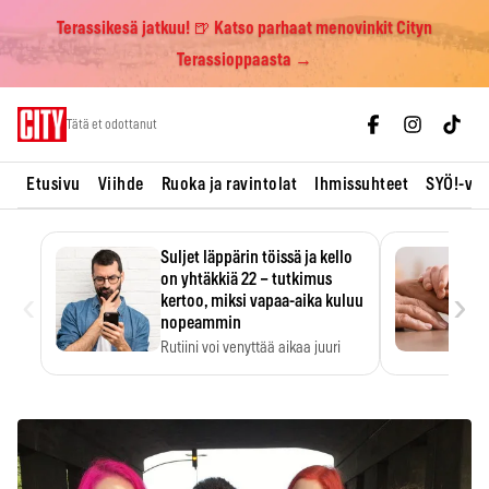
Terassikesä jatkuu! 🍺 Katso parhaat menovinkit Cityn
Terassioppaasta →
Skip
Tätä et odottanut
to
content
Etusivu
Viihde
Ruoka ja ravintolat
Ihmissuhteet
SYÖ!-vii
Suljet läppärin töissä ja kello
on yhtäkkiä 22 – tutkimus
‹
›
kertoo, miksi vapaa-aika kuluu
nopeammin
Rutiini voi venyttää aikaa juuri
silloin, kun sitä…