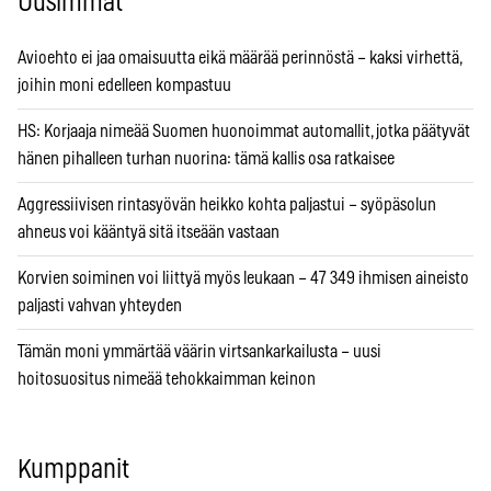
Uusimmat
Avioehto ei jaa omaisuutta eikä määrää perinnöstä – kaksi virhettä,
joihin moni edelleen kompastuu
HS: Korjaaja nimeää Suomen huonoimmat automallit, jotka päätyvät
hänen pihalleen turhan nuorina: tämä kallis osa ratkaisee
Aggressiivisen rintasyövän heikko kohta paljastui – syöpäsolun
ahneus voi kääntyä sitä itseään vastaan
Korvien soiminen voi liittyä myös leukaan – 47 349 ihmisen aineisto
paljasti vahvan yhteyden
Tämän moni ymmärtää väärin virtsankarkailusta – uusi
hoitosuositus nimeää tehokkaimman keinon
Kumppanit