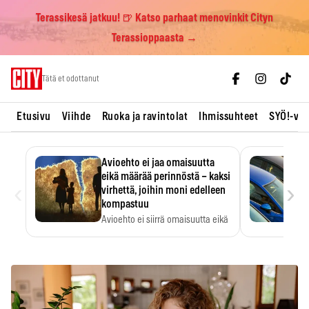
Terassikesä jatkuu! 🍺 Katso parhaat menovinkit Cityn
Terassioppaasta →
Skip
Tätä et odottanut
to
content
Etusivu
Viihde
Ruoka ja ravintolat
Ihmissuhteet
SYÖ!-vii
Avioehto ei jaa omaisuutta
eikä määrää perinnöstä – kaksi
‹
›
virhettä, joihin moni edelleen
kompastuu
Avioehto ei siirrä omaisuutta eikä
ratkaise perintöasioita.