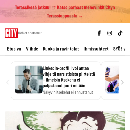
Terassikesä jatkuu! 🍺 Katso parhaat menovinkit Cityn
Terassioppaasta →
Skip
Tätä et odottanut
to
content
Etusivu
Viihde
Ruoka ja ravintolat
Ihmissuhteet
SYÖ!-vii
LinkedIn-profiili voi antaa
vihjeitä narsistisista piirteistä
‹
›
– ilmeisin itsekehu ei
paljastanut juuri mitään
Näkyvin itsekehu ei ennustanut
narsistisia piirteitä.