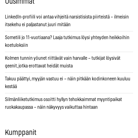
Uusimmat
LinkedIn-profiili voi antaa vihjeitä narsistisista piirteistä – ilmeisin
itsekehu ei paljastanut juuri mitään
Sometili jo 11-vuotiaana? Laaja tutkimus löysi yhteyden heikkoihin
koetuloksiin
Kolmen tunnin yöunet riittävät vain harvalle – tutkijat löysivät
geenit, jotka erottavat heidät muista
Takuu päättyi, myyjän vastuu ei – näin pitkään kodinkoneen kuuluu
kestää
Silmänliiketutkimus osoitti hyllyn tehokkaimmat myyntipaikat
ruokakaupassa – näin näkyvyys vaikuttaa hintaan
Kumppanit