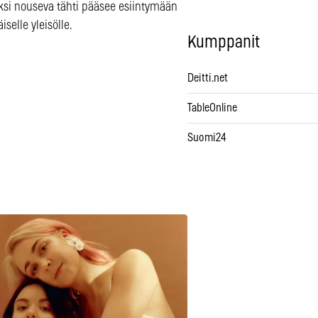
yksi nouseva tähti pääsee esiintymään
iselle yleisölle.
Kumppanit
Deitti.net
TableOnline
Suomi24