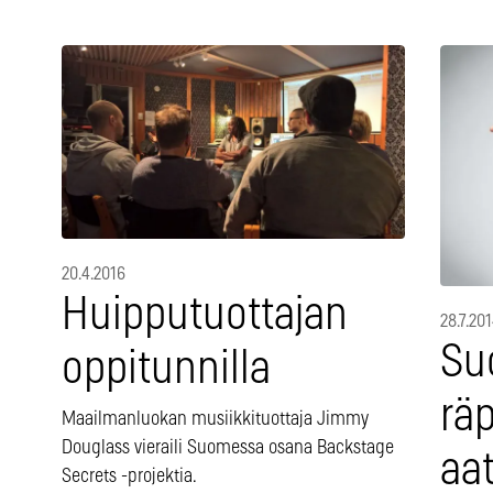
20.4.2016
Huipputuottajan
28.7.20
Su
oppitunnilla
rä
Maailmanluokan musiikkituottaja Jimmy
Douglass vieraili Suomessa osana Backstage
aat
Secrets -projektia.