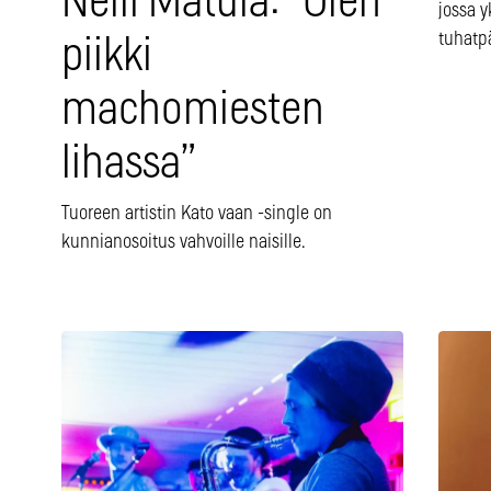
Nelli Matula: ”Olen
jossa 
tuhatpä
piikki
machomiesten
lihassa”
Tuoreen artistin Kato vaan -single on
kunnianosoitus vahvoille naisille.