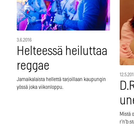
3.6.2016
Helteessä heiluttaa
reggae
12.5.20
Jamaikalaista hellettä tarjoillaan kaupungin
D.
yössä joka viikonloppu.
un
Mistä o
r’n’b:s