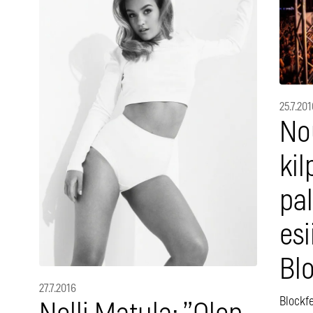
25.7.201
Nou
kil
pa
es
Blo
27.7.2016
Blockfe