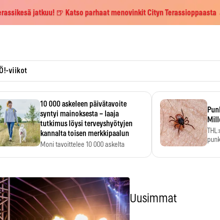
erassikesä jatkuu! 🍺 Katso parhaat menovinkit Cityn Terassioppaasta
Ö!-viikot
10 000 askeleen päivätavoite
Pun
syntyi mainoksesta – laaja
Mill
tutkimus löysi terveyshyötyjen
THL:
kannalta toisen merkkipaalun
punk
Moni tavoittelee 10 000 askelta
kym
päivässä, vaikka luku…
Uusimmat