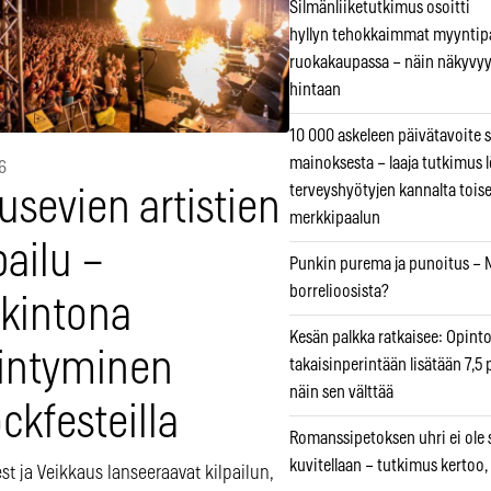
Silmänliiketutkimus osoitti
hyllyn tehokkaimmat myyntip
ruokakaupassa – näin näkyvyy
hintaan
10 000 askeleen päivätavoite 
mainoksesta – laaja tutkimus l
6
terveyshyötyjen kannalta tois
sevien artistien
merkkipaalun
pailu –
Punkin purema ja punoitus – M
borrelioosista?
lkintona
Kesän palkka ratkaisee: Opint
iintyminen
takaisinperintään lisätään 7,5 
näin sen välttää
ckfesteilla
Romanssipetoksen uhri ei ole se
kuvitellaan – tutkimus kertoo,
st ja Veikkaus lanseeraavat kilpailun,