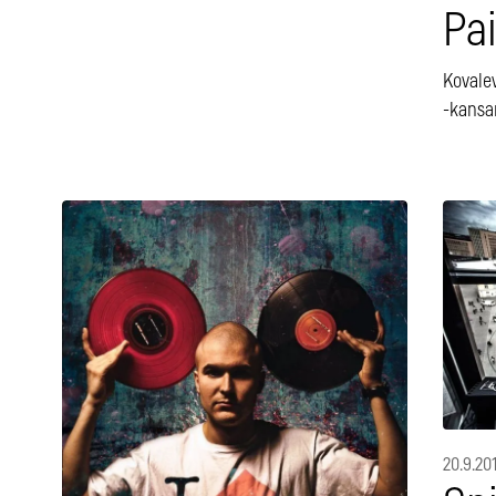
Pa
Kovalev
-kansan
20.9.20