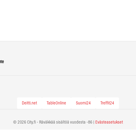
ute
Deitti.net
TableOnline
Suomi24
Treffit24
© 2026 City.fi - Räväkkää sisältöä vuodesta -86 |
Evästeasetukset