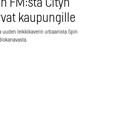
in FM:stä Cityn
rvat kaupungille
a uuden leikkikaverin urbaanista Spin
diokanavasta.