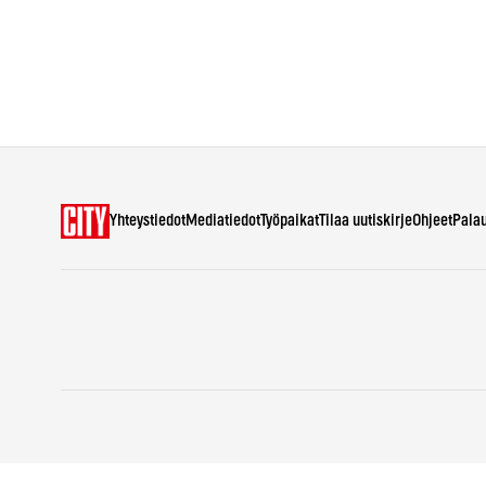
Yhteystiedot
Mediatiedot
Työpaikat
Tilaa uutiskirje
Ohjeet
Pala