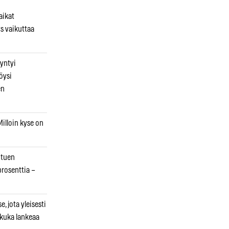
aikat
s vaikuttaa
syntyi
öysi
en
illoin kyse on
otuen
prosenttia –
, jota yleisesti
 kuka lankeaa