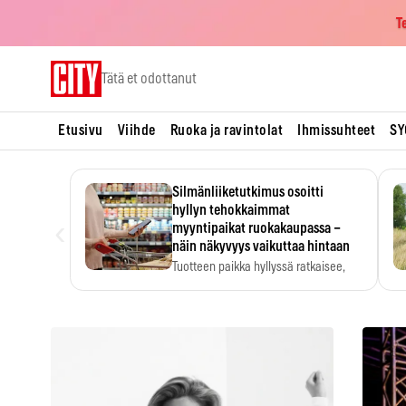
T
Skip
Tätä et odottanut
to
content
Etusivu
Viihde
Ruoka ja ravintolat
Ihmissuhteet
SY
Silmänliiketutkimus osoitti
hyllyn tehokkaimmat
‹
myyntipaikat ruokakaupassa –
näin näkyvyys vaikuttaa hintaan
Tuotteen paikka hyllyssä ratkaisee,
huomataanko se. Kauppiaat
hyödyntävät…