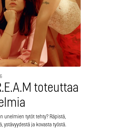
16
R.E.A.M toteuttaa
elmia
n unelmien tytöt tehty? Räpistä,
tä, ystävyydestä ja kovasta työstä.