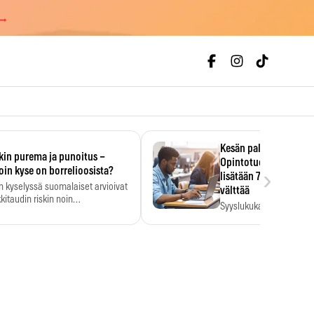
 →
Kesän palkka ratkaise
kin purema ja punoitus –
Opintotuen takaisinp
›
oin kyse on borrelioosista?
lisätään 7,5 prosentti
n kyselyssä suomalaiset arvioivat
välttää
kitaudin riskin noin
Syyslukukauden tukikuu
menkertaiseksi…
määrä ratkeaa sillä, mit
ehti…