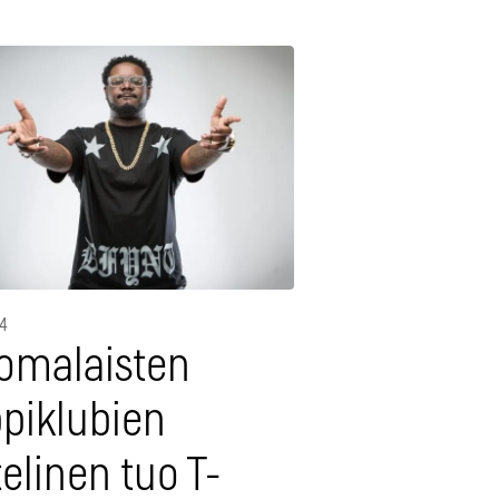
14
omalaisten
ppiklubien
elinen tuo T-