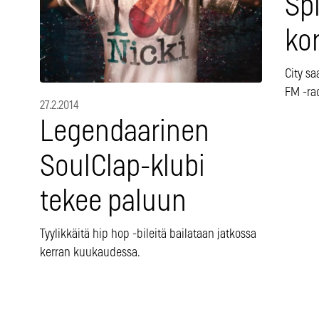
Sp
ko
City sa
FM -ra
27.2.2014
Legendaarinen
SoulClap-klubi
tekee paluun
Tyylikkäitä hip hop -bileitä bailataan jatkossa
kerran kuukaudessa.