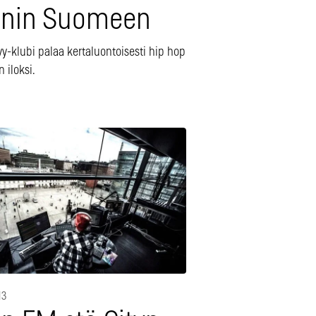
inin Suomeen
y-klubi palaa kertaluontoisesti hip hop
 iloksi.
13